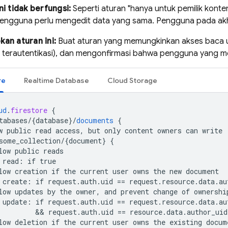
ni tidak berfungsi:
Seperti aturan "hanya untuk pemilik konten
pengguna perlu mengedit data yang sama. Pengguna pada akh
an aturan ini:
Buat aturan yang memungkinkan akses baca 
terautentikasi), dan mengonfirmasi bahwa pengguna yang men
re
Realtime Database
Cloud Storage
ud
.
firestore
{
tabases/{database
}
/
documents
{
w
public
read
access,
but
only
content
owners
can
write
some_collection/{document
}
{
low
public
reads
read
:
if
true
low
creation
if
the
current
user
owns
the
new
document
create
:
if
request
.
auth
.
uid
==
request
.
resource
.
data
.
au
low
updates
by
the
owner,
and
prevent
change
of
ownershi
update
:
if
request
.
auth
.
uid
==
request
.
resource
.
data
.
au
         && 
request
.
auth
.
uid
==
resource
.
data
.
author_uid
low
deletion
if
the
current
user
owns
the
existing
docum