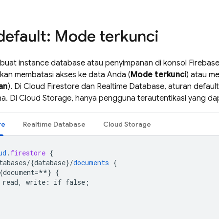
default: Mode terkunci
uat instance database atau penyimpanan di konsol
Firebas
kan membatasi akses ke data Anda (
Mode terkunci
) atau m
an
). Di
Cloud Firestore
dan
Realtime Database
, aturan defaul
a. Di
Cloud Storage
, hanya pengguna terautentikasi yang d
re
Realtime Database
Cloud Storage
ud
.
firestore
{
tabases/{database
}
/
documents
{
{document=**
}
{
read,
write
:
if
false
;