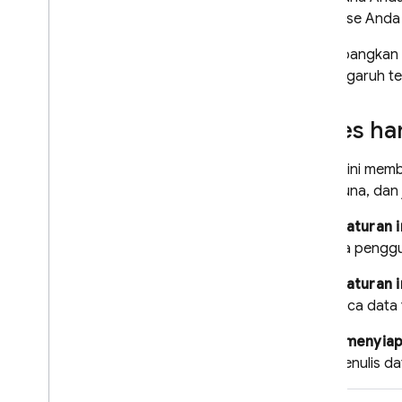
database Anda 
Pertimbangkan 
berpengaruh te
Akses ha
Aturan ini memb
pengguna, dan j
Kapan aturan i
satunya penggu
Kapan aturan i
membaca data y
Untuk menyiapk
atau menulis da