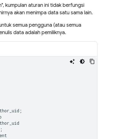
", kumpulan aturan ini tidak berfungsi
irnya akan menimpa data satu sama lain.
untuk semua pengguna (atau semua
ulis data adalah pemiliknya.
thor_uid
;
p
thor_uid
;
ent