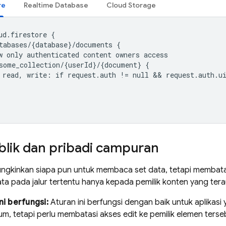
re
Realtime Database
Cloud Storage
ud.firestore {

tabases/{database}/documents {

w only authenticated content owners access

some_collection/{userId}/{document} {

 read, write: if request.auth != null && request.auth.ui
blik dan pribadi campuran
ungkinkan siapa pun untuk membaca set data, tetapi memba
ta pada jalur tertentu hanya kepada pemilik konten yang terau
ni berfungsi:
Aturan ini berfungsi dengan baik untuk aplika
m, tetapi perlu membatasi akses edit ke pemilik elemen tersebu