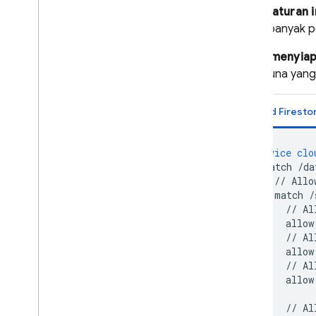
Kapan aturan i
ketika banyak 
Untuk menyiapk
pengguna yang 
Cloud Firesto
service
clo
match
/da
//
Allo
match
/
//
Al
allow
//
Al
allow
//
Al
allow
           
//
Al