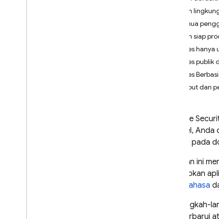
App Check
Aturan lingku
Semua penggu
SQL Connect
Aturan siap pro
Akses hanya u
Cloud Firestore
Akses publik
Akses Berbasi
Realtime Database
Atribut dan p
Storage
Firebase Securi
Aturan Keamanan
fleksibel, And
operasi pada d
Pengantar
Mulai
Panduan ini me
Memahami Aturan Keamanan
menyiapkan apli
Menulis Aturan Keamanan
lanjut
bahasa
d
Aturan Keamanan Dasar
Ikuti langkah-l
Menghindari aturan yang tidak
memperbarui at
aman