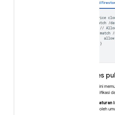
Cloud Firesto
service clo
  match /da
    // Allo
    match /
      allow
    }

  }

Akses pu
Aturan ini mem
memodifikasi da
Kapan aturan i
dibaca oleh umu