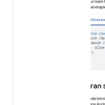
Meskipun kami 
Anda menetapka
Cloud Firesto
service
clo
match
/da
match
/
allow
}
}
}
Aturan 
Saat Anda bersi
pengguna And