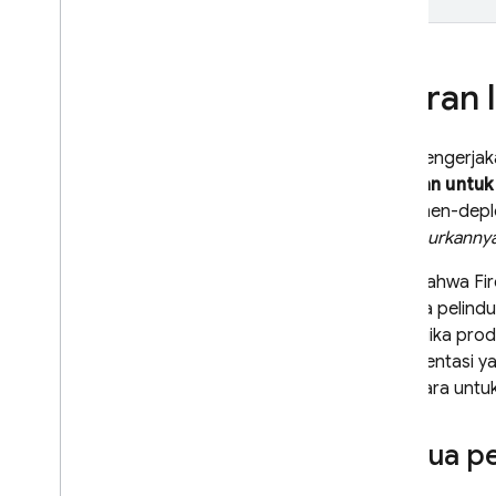
Remote Config
Aturan
Saat mengerjaka
Pastikan untu
Anda men-deploy
meluncurkanny
Ingat bahwa Fi
satunya pelind
dari logika pro
implementasi ya
perantara untuk
Semua pe