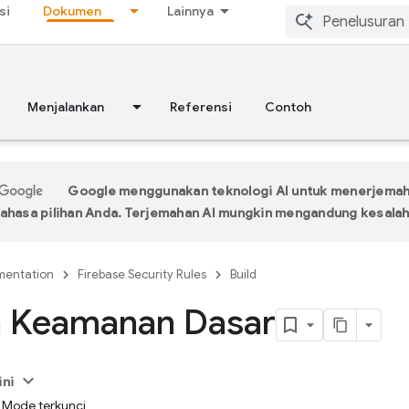
si
Dokumen
Lainnya
Menjalankan
Referensi
Contoh
Google menggunakan teknologi AI untuk menerjema
ahasa pilihan Anda. Terjemahan AI mungkin mengandung kesalah
entation
Firebase Security Rules
Build
n Keamanan Dasar
ini
: Mode terkunci