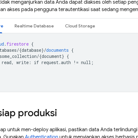
tidak menganjurkan data Anda dapat diakses oleh setiap pen
n akses pada pengguna terautentikasi saat sedang mengem
re
Realtime Database
Cloud Storage
ud
.
firestore
{
tabases/{database
}
/
documents
{
some_collection/{document
}
{
read,
write
:
if
request
.
auth
!=
null
;
siap produksi
ap untuk men-deploy aplikasi, pastikan data Anda terlindun
a. Gunakan
Authentication
untuk menyiapkan akses berbasis