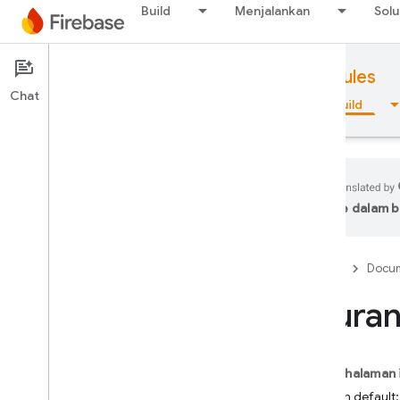
Build
Menjalankan
Solu
Documentation
Firebase Security Rules
Chat
Ringkasan
Dasar-dasar
AI
Build
ke dalam b
Ringkasan
Firebase
Docum
Emulator Suite
Atura
Authentication
Verifikasi Nomor Telepon
Pada halaman 
Aturan default