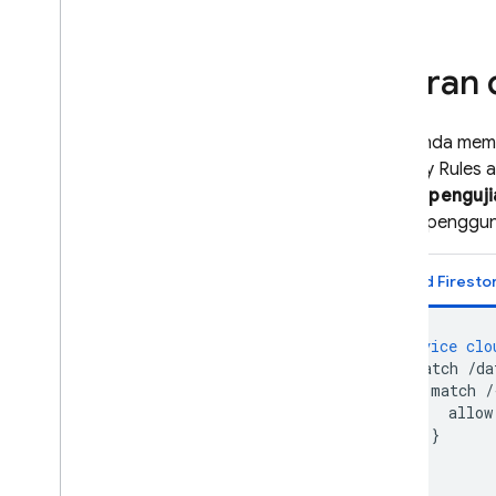
Validasi data
Menguji Aturan Keamanan
Aturan 
Mengelola dan men-deploy
Aturan Keamanan
Saat Anda memb
App Hosting
Security Rules
a
(
Mode penguji
Hosting
semua penggun
Cloud Functions
Cloud Firesto
Extensions
service
clo
match
/da
Firebase ML
match
/
allow
PRODUK TERKAIT
}
}
Cloud Messaging
}