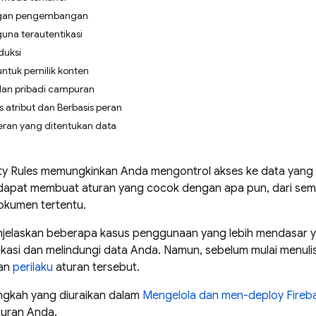
ngan pengembangan
na terautentikasi
duksi
ntuk pemilik konten
 dan pribadi campuran
s atribut dan Berbasis peran
eran yang ditentukan data
ty Rules
memungkinkan Anda mengontrol akses ke data yang d
a dapat membuat aturan yang cocok dengan apa pun, dari sem
okumen tertentu.
njelaskan beberapa kasus penggunaan yang lebih mendasar y
kasi dan melindungi data Anda. Namun, sebelum mulai menulis
an
perilaku
aturan tersebut.
angkah yang diuraikan dalam
Mengelola dan men-deploy
Fireb
uran Anda.