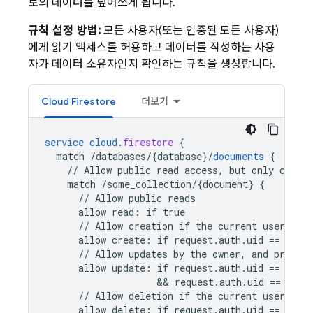
로의 데이터를 덮어쓰게 됩니다.
규칙 설정 방법:
모든 사용자(또는 인증된 모든 사용자)
에게 읽기 액세스를 허용하고 데이터를 작성하는 사용
자가 데이터 소유자인지 확인하는 규칙을 생성합니다.
Cloud Firestore
더보기
service
cloud
.
firestore
{
match
/databases/{database
}
/
documents
{
//
Allow
public
read
access,
but
only
conten
match
/some_collection/{document
}
{
//
Allow
public
reads
allow
read
:
if
true
//
Allow
creation
if
the
current
user
owns
allow
create
:
if
request
.
auth
.
uid
==
requ
//
Allow
updates
by
the
owner,
and
prevent
allow
update
:
if
request
.
auth
.
uid
==
requ
                    && 
request
.
auth
.
uid
==
reso
//
Allow
deletion
if
the
current
user
owns
allow
delete
:
if
request
.
auth
.
uid
==
reso