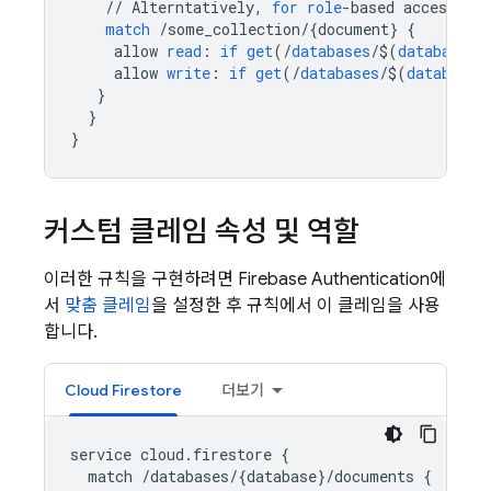
//
Alterntatively
,
for
role
-
based
access
,
as
match
/
some_collection
/
{
document
}
{
allow
read
:
if
get
(
/
databases
/
$
(
database
)
/
allow
write
:
if
get
(
/
databases
/
$
(
database
)
}
}
}
커스텀 클레임 속성 및 역할
이러한 규칙을 구현하려면
Firebase Authentication
에
서
맞춤 클레임
을 설정한 후 규칙에서 이 클레임을 사용
합니다.
Cloud Firestore
더보기
service
cloud
.
firestore
{
match
/
databases
/
{
database
}
/
documents
{