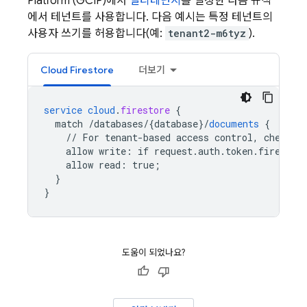
Platform (GCIP)에서
멀티테넌시
를 설정한 다음 규칙
에서 테넌트를 사용합니다. 다음 예시는 특정 테넌트의
사용자 쓰기를 허용합니다(예:
tenant2-m6tyz
).
Cloud Firestore
더보기
service
cloud
.
firestore
{
match
/databases/{database
}
/
documents
{
//
For
tenant-based
access
control,
check
f
allow
write
:
if
request
.
auth
.
token
.
firebase
allow
read
:
true
;
}
}
도움이 되었나요?