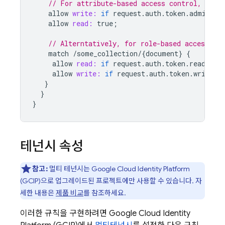
// For attribute-based access control, chec
allow
write:
if
request
.
auth
.
token
.
admin
==
allow
read:
true
;
// Alterntatively, for role-based access, as
match
/
some_collection
/
{
document
}
{
allow
read:
if
request
.
auth
.
token
.
reader
=
allow
write:
if
request
.
auth
.
token
.
writer
}
}
}
테넌시 속성
참고:
멀티 테넌시는 Google Cloud Identity Platform
(GCIP)으로 업그레이드된 프로젝트에만 사용할 수 있습니다. 자
세한 내용은
제품 비교
를 참조하세요.
이러한 규칙을 구현하려면 Google Cloud Identity