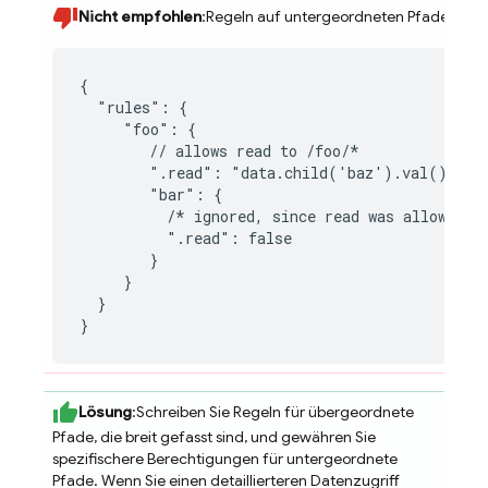
Nicht empfohlen
:Regeln auf untergeordneten Pfaden opt
{

  "rules": {

     "foo": {

        // allows read to /foo/*

        ".read": "data.child('baz').val() === 
        "bar": {

          /* ignored, since read was allowed al
          ".read": false

        }

     }

  }

}
Lösung
:Schreiben Sie Regeln für übergeordnete
Pfade, die breit gefasst sind, und gewähren Sie
spezifischere Berechtigungen für untergeordnete
Pfade. Wenn Sie einen detaillierteren Datenzugriff