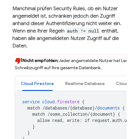
Manchmal prüfen
Security Rules
, ob ein Nutzer
angemeldet ist, schränken jedoch den Zugriff
anhand dieser Authentifizierung nicht weiter ein.
Wenn eine Ihrer Regeln
auth != null
enthält,
haben alle angemeldeten Nutzer Zugriff auf die
Daten.
Nicht empfohlen
:Jeder angemeldete Nutzer hat Lese- un
Schreibzugriff auf Ihre gesamte Datenbank.
Cloud Firestore
Realtime Database
Cloud Sto
service
cloud
.
firestore
{
match
/databases/{database
}
/
documents
{
match
/some_collection/{document
}
{
allow
read,
write
:
if
request
.
auth
.
uid
!
}
}
}