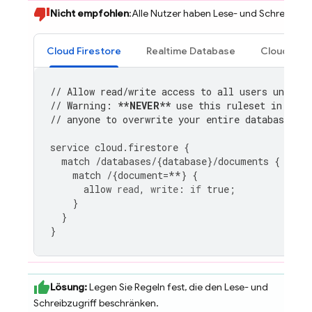
Nicht empfohlen
:Alle Nutzer haben Lese- und Schreibzugri
Cloud Firestore
Realtime Database
Cloud Sto
// Allow read/write access to all users under a
// Warning: 
**NEVER**
 use this ruleset in prod
// anyone to overwrite your entire database.
service
cloud
.
firestore
{
match
/
databases
/
{
database
}
/
documents
{
match
/
{
document
=
**
}
{
allow
read
,
write
:
if
true
;
}
}
}
Lösung:
Legen Sie Regeln fest, die den Lese- und
Schreibzugriff beschränken.