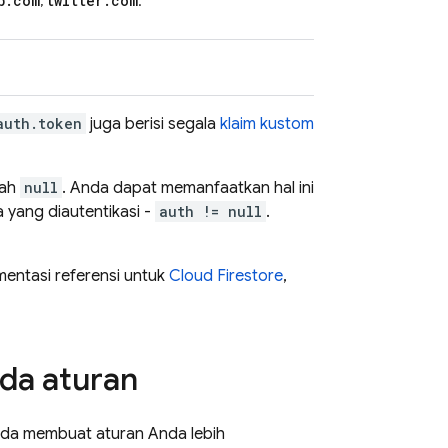
b
.
com
twitter
.
com
,
.
auth.token
juga berisi segala
klaim kustom
lah
null
. Anda dapat memanfaatkan hal ini
 yang diautentikasi -
auth != null
.
umentasi referensi untuk
Cloud Firestore
,
da aturan
nda membuat aturan Anda lebih