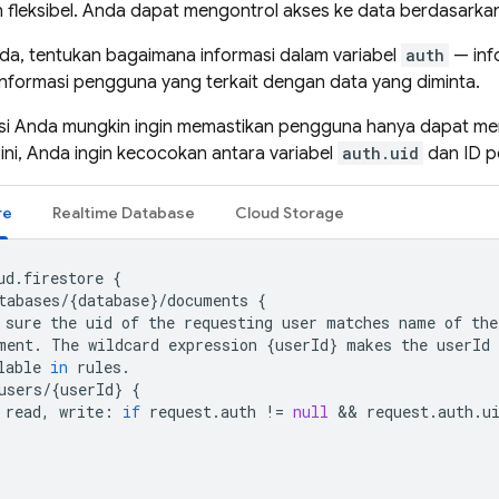
 fleksibel. Anda dapat mengontrol akses ke data berdasarkan
da, tentukan bagaimana informasi dalam variabel
auth
— inf
nformasi pengguna yang terkait dengan data yang diminta.
kasi Anda mungkin ingin memastikan pengguna hanya dapat me
ini, Anda ingin kecocokan antara variabel
auth.uid
dan ID p
re
Realtime Database
Cloud Storage
ud
.
firestore
{
tabases
/
{
database
}
/
documents
{
sure
the
uid
of
the
requesting
user
matches
name
of
the
ment
.
The
wildcard
expression
{
userId
}
makes
the
userId
lable
in
rules
.
users
/
{
userId
}
{
read
,
write
:
if
request
.
auth
!=
null
 && 
request
.
auth
.
u