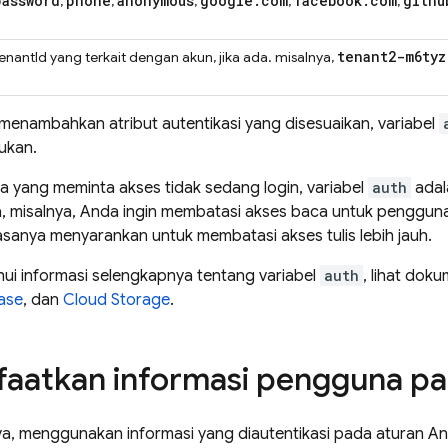
password
phone
anonymous
google
.
com
facebook
.
com
githu
,
,
,
,
,
tenant2-m6tyz
enantId yang terkait dengan akun, jika ada. misalnya,
 menambahkan atribut autentikasi yang disesuaikan, variabel
ukan.
 yang meminta akses tidak sedang login, variabel
auth
ada
a, misalnya, Anda ingin membatasi akses baca untuk pengguna
sanya menyarankan untuk membatasi akses tulis lebih jauh.
ui informasi selengkapnya tentang variabel
auth
, lihat dok
ase
, dan
Cloud Storage
.
atkan informasi pengguna pa
ya, menggunakan informasi yang diautentikasi pada aturan A