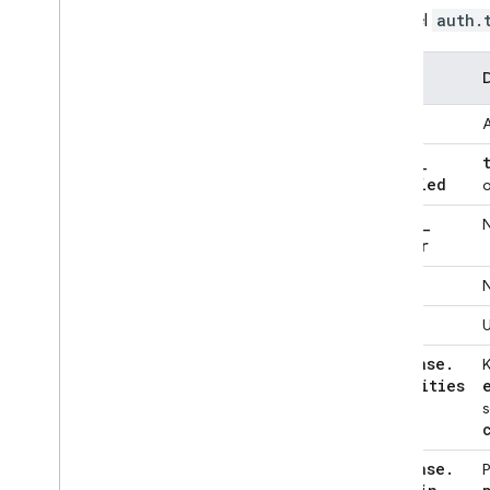
Variabel
auth.
Menulis Aturan Keamanan
Menguji Aturan Keamanan
Kolom
Mengelola dan men-deploy
Aturan Keamanan
email
A
App Hosting
email
_
verified
o
Hosting
phone
_
N
number
Cloud Functions
name
N
Extensions
sub
U
firebase
.
K
Firebase ML
identities
s
PRODUK TERKAIT
Cloud Messaging
firebase
.
P