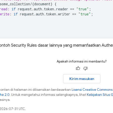
some_collection
/
{
document
}
{
read:
if
request
.
auth
.
token
.
reader
==
"true"
;
write:
if
request
.
auth
.
token
.
writer
==
"true"
;
contoh
Security Rules
dasar lainnya yang memanfaatkan
Authe
Apakah informasi ini membantu?
Kirim masukan
konten di halaman ini dilisensikan berdasarkan
Lisensi Creative Commons A
che 2.0
. Untuk mengetahui informasi selengkapnya, lihat
Kebijakan Situs 
asinya.
 2026-07-31 UTC.