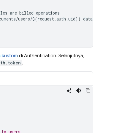
ules
are
billed
operations
cuments
/
users
/
$
(
request
.
auth
.
uid
))
.
data
.
admin
==
true
;
m kustom
di
Authentication
. Selanjutnya,
uth.token
.
 to users