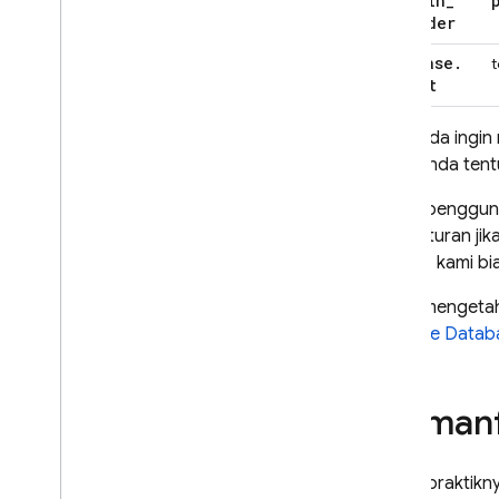
Remote Config
sign
_
in
_
provider
firebase
.
t
tenant
Jika Anda ingin
yang Anda tent
Ketika pengguna
pada aturan jik
Namun, kami bia
Untuk mengetah
Realtime Datab
Memanfa
Dalam praktikn