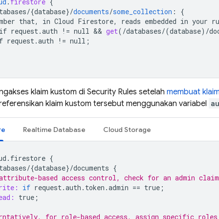
ud
.
firestore
{
tabases/{database
}
/
documents
/
some_collection
:
{
mber
that,
in
Cloud
Firestore,
reads
embedded
in
your
r
if
request
.
auth
!=
null
 && 
get
(
/
databases
/
(
database
)
/
do
f
request
.
auth
!=
null
;
gakses klaim kustom di
Security Rules
setelah
membuat klai
eferensikan klaim kustom tersebut menggunakan variabel
a
re
Realtime Database
Cloud Storage
ud
.
firestore
{
tabases
/
{
database
}
/
documents
{
attribute-based access control, check for an admin claim
rite:
if
request
.
auth
.
token
.
admin
==
true
;
ead:
true
;
rntatively, for role-based access, assign specific roles