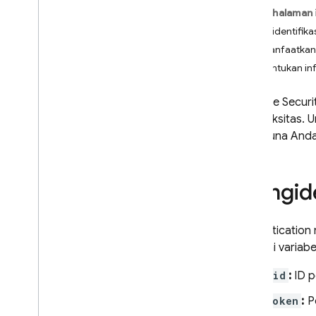
App Check
Pada halaman 
Mengidentifika
SQL Connect
Memanfaatkan 
Menentukan in
Cloud Firestore
Firebase Securi
Realtime Database
kompleksitas. 
pengguna Anda
Storage
Mengide
Aturan Keamanan
Pengantar
Mulai
Authentication
Memahami Aturan Keamanan
sebagai variab
Bahasa Aturan Keamanan
uid
:
ID p
Cara Kerja Aturan Keamanan
Aturan Keamanan dan
token
:
Pe
Firebase Authentication