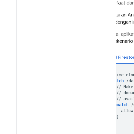
bermanfaat dan
Pada aturan An
cocok dengan i
Misalnya, apli
Dalam skenario 
Cloud Firesto
service
clo
match
/
da
//
Make
//
docu
//
avai
match
/
allow
}
}
}