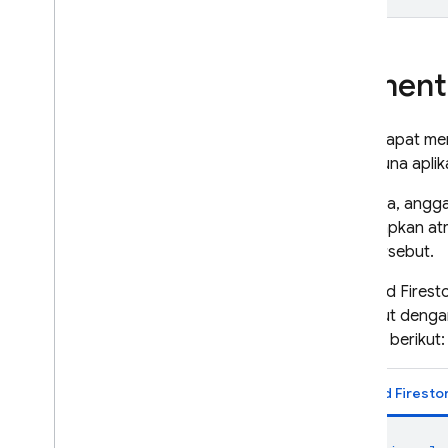
Menentu
Anda dapat me
pengguna aplik
Misalnya, angga
menetapkan atr
jalur tersebut.
Di
Cloud Firest
tersebut dengan
contoh berikut:
Cloud Firesto