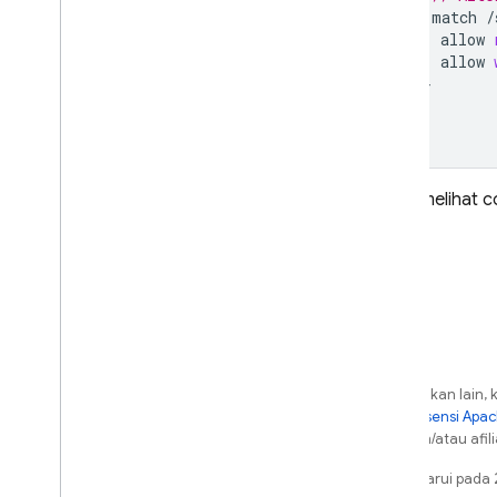
match
/
allow
allow
}
}
}
Untuk melihat 
Kecuali dinyatakan lain, 
berdasarkan
Lisensi Apa
dari Oracle dan/atau afili
Terakhir diperbarui pada