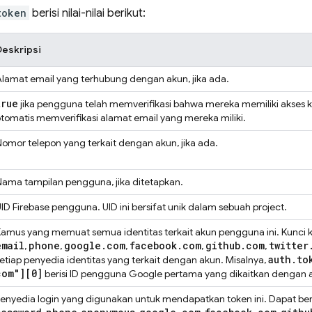
token
berisi nilai-nilai berikut:
Deskripsi
lamat email yang terhubung dengan akun, jika ada.
true
jika pengguna telah memverifikasi bahwa mereka memiliki akses 
tomatis memverifikasi alamat email yang mereka miliki.
omor telepon yang terkait dengan akun, jika ada.
ama tampilan pengguna, jika ditetapkan.
ID Firebase pengguna. UID ini bersifat unik dalam sebuah project.
amus yang memuat semua identitas terkait akun pengguna ini. Kunci ka
email
phone
google
.
com
facebook
.
com
github
.
com
twitter
,
,
,
,
,
auth
.
to
etiap penyedia identitas yang terkait dengan akun. Misalnya,
com"][0]
berisi ID pengguna Google pertama yang dikaitkan dengan 
enyedia login yang digunakan untuk mendapatkan token ini. Dapat beru