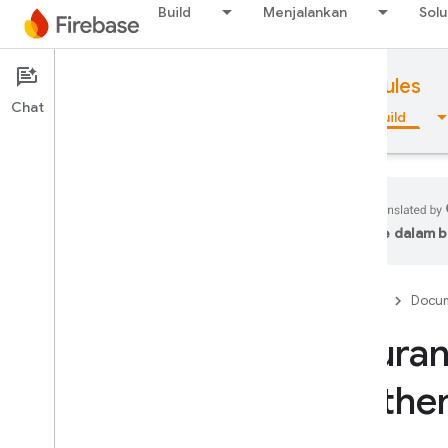
Build
Menjalankan
Solu
Documentation
Firebase Security Rules
Chat
Ringkasan
Dasar-dasar
AI
Build
ke dalam b
Ringkasan
Firebase
Docum
Emulator Suite
Atura
Authentication
Authen
Verifikasi Nomor Telepon