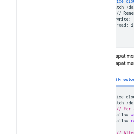
service
clo
match
/da
//
Reme
write
:
read
:
i
}
}
Anda dapat men
Anda dapat mer
Cloud Firesto
service
clo
match
/
da
// For 
allow
w
allow
r
// Alte