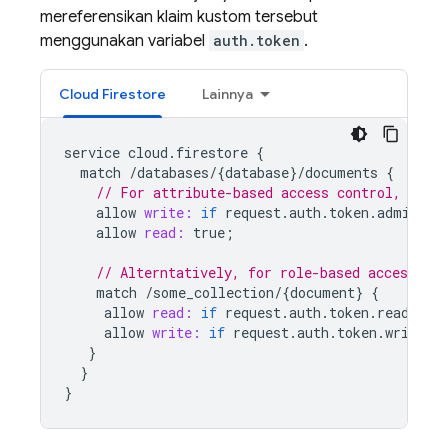
mereferensikan klaim kustom tersebut
menggunakan variabel
auth.token
.
Cloud Firestore
Lainnya
service
cloud
.
firestore
{
match
/
databases
/
{
database
}
/
documents
{
// For attribute-based access control, chec
allow
write:
if
request
.
auth
.
token
.
admin
==
allow
read:
true
;
// Alterntatively, for role-based access, as
match
/
some_collection
/
{
document
}
{
allow
read:
if
request
.
auth
.
token
.
reader
=
allow
write:
if
request
.
auth
.
token
.
writer
}
}
}