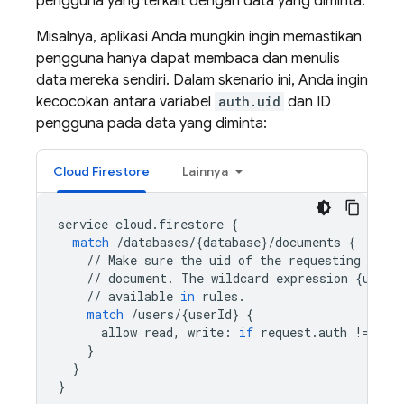
pengguna yang terkait dengan data yang diminta.
Misalnya, aplikasi Anda mungkin ingin memastikan
pengguna hanya dapat membaca dan menulis
data mereka sendiri. Dalam skenario ini, Anda ingin
kecocokan antara variabel
auth.uid
dan ID
pengguna pada data yang diminta:
Cloud Firestore
Lainnya
service
cloud
.
firestore
{
match
/
databases
/
{
database
}
/
documents
{
//
Make
sure
the
uid
of
the
requesting
user
//
document
.
The
wildcard
expression
{
userI
//
available
in
rules
.
match
/
users
/
{
userId
}
{
allow
read
,
write
:
if
request
.
auth
!=
nul
}
}
}