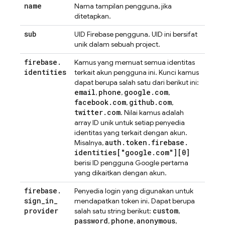
name
Nama tampilan pengguna, jika
ditetapkan.
sub
UID Firebase pengguna. UID ini bersifat
unik dalam sebuah project.
firebase
.
Kamus yang memuat semua identitas
identities
terkait akun pengguna ini. Kunci kamus
dapat berupa salah satu dari berikut ini:
email
phone
google
.
com
,
,
,
facebook
.
com
github
.
com
,
,
twitter
.
com
. Nilai kamus adalah
array ID unik untuk setiap penyedia
identitas yang terkait dengan akun.
auth
.
token
.
firebase
.
Misalnya,
identities["google
.
com"][0]
berisi ID pengguna Google pertama
yang dikaitkan dengan akun.
firebase
.
Penyedia login yang digunakan untuk
sign
_
in
_
mendapatkan token ini. Dapat berupa
provider
custom
salah satu string berikut:
,
password
phone
anonymous
,
,
,