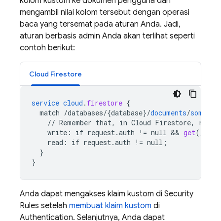
kolom kustom ke dokumen pengguna dan
mengambil nilai kolom tersebut dengan operasi
baca yang tersemat pada aturan Anda. Jadi,
aturan berbasis admin Anda akan terlihat seperti
contoh berikut:
Cloud Firestore
service
cloud
.
firestore
{
match
/databases/{database
}
/
documents
/
some_co
//
Remember
that,
in
Cloud
Firestore,
reads
write
:
if
request
.
auth
!=
null
 && 
get
(
/
data
read
:
if
request
.
auth
!=
null
;
}
}
Anda dapat mengakses klaim kustom di
Security
Rules
setelah
membuat klaim kustom
di
Authentication
. Selanjutnya, Anda dapat