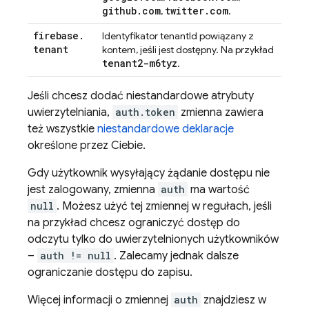
github
.
com
twitter
.
com
,
.
firebase
.
Identyfikator tenantId powiązany z
tenant
kontem, jeśli jest dostępny. Na przykład
tenant2-m6tyz
.
Jeśli chcesz dodać niestandardowe atrybuty
uwierzytelniania,
auth.token
zmienna zawiera
też wszystkie
niestandardowe deklaracje
określone przez Ciebie.
Gdy użytkownik wysyłający żądanie dostępu nie
jest zalogowany, zmienna
auth
ma wartość
null
. Możesz użyć tej zmiennej w regułach, jeśli
na przykład chcesz ograniczyć dostęp do
odczytu tylko do uwierzytelnionych użytkowników
–
auth != null
. Zalecamy jednak dalsze
ograniczanie dostępu do zapisu.
Więcej informacji o zmiennej
auth
znajdziesz w