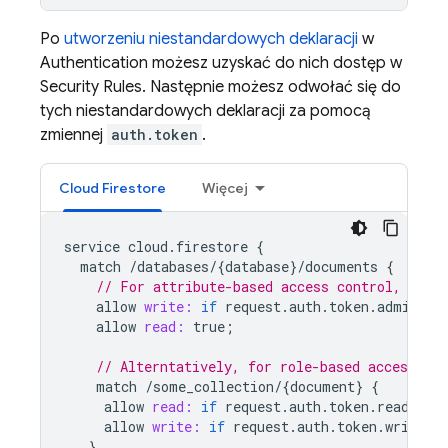
Po
utworzeniu niestandardowych deklaracji
w
Authentication
możesz uzyskać do nich dostęp w
Security Rules
. Następnie możesz odwołać się do
tych niestandardowych deklaracji za pomocą
zmiennej
auth.token
.
Cloud Firestore
Więcej
service
cloud
.
firestore
{
match
/
databases
/
{
database
}
/
documents
{
// For attribute-based access control, chec
allow
write:
if
request
.
auth
.
token
.
admin
==
allow
read:
true
;
// Alterntatively, for role-based access, as
match
/
some_collection
/
{
document
}
{
allow
read:
if
request
.
auth
.
token
.
reader
=
allow
write:
if
request
.
auth
.
token
.
writer
}