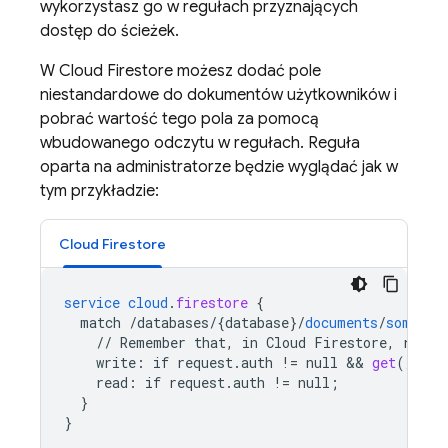
wykorzystasz go w regułach przyznających
dostęp do ścieżek.
W
Cloud Firestore
możesz dodać pole
niestandardowe do dokumentów użytkowników i
pobrać wartość tego pola za pomocą
wbudowanego odczytu w regułach. Reguła
oparta na administratorze będzie wyglądać jak w
tym przykładzie:
Cloud Firestore
service
cloud
.
firestore
{
match
/databases/{database
}
/
documents
/
some_co
//
Remember
that,
in
Cloud
Firestore,
reads
write
:
if
request
.
auth
!=
null
 && 
get
(
/
data
read
:
if
request
.
auth
!=
null
;
}
}