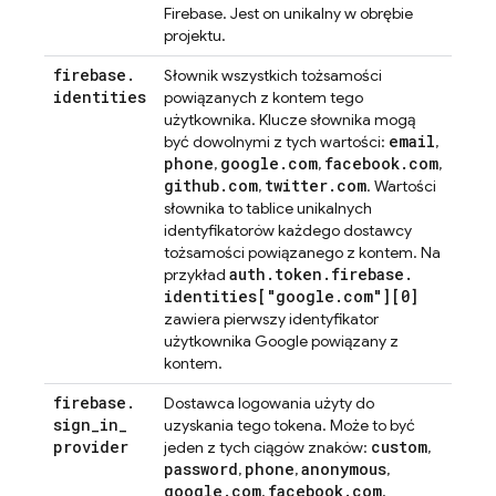
Firebase. Jest on unikalny w obrębie
projektu.
firebase
.
Słownik wszystkich tożsamości
identities
powiązanych z kontem tego
użytkownika. Klucze słownika mogą
email
być dowolnymi z tych wartości:
,
phone
google
.
com
facebook
.
com
,
,
,
github
.
com
twitter
.
com
,
. Wartości
słownika to tablice unikalnych
identyfikatorów każdego dostawcy
tożsamości powiązanego z kontem. Na
auth
.
token
.
firebase
.
przykład
identities["google
.
com"][0]
zawiera pierwszy identyfikator
użytkownika Google powiązany z
kontem.
firebase
.
Dostawca logowania użyty do
sign
_
in
_
uzyskania tego tokena. Może to być
provider
custom
jeden z tych ciągów znaków:
,
password
phone
anonymous
,
,
,
google
.
com
facebook
.
com
,
,