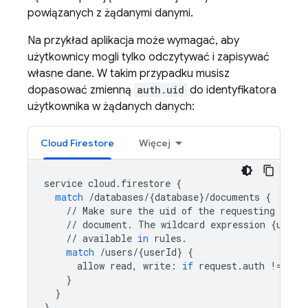
powiązanych z żądanymi danymi.
Na przykład aplikacja może wymagać, aby
użytkownicy mogli tylko odczytywać i zapisywać
własne dane. W takim przypadku musisz
dopasować zmienną
auth.uid
do identyfikatora
użytkownika w żądanych danych:
Cloud Firestore
Więcej
service
cloud
.
firestore
{
match
/
databases
/
{
database
}
/
documents
{
//
Make
sure
the
uid
of
the
requesting
user
//
document
.
The
wildcard
expression
{
userI
//
available
in
rules
.
match
/
users
/
{
userId
}
{
allow
read
,
write
:
if
request
.
auth
!=
nul
}
}
}