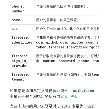
phone
_
与账号关联的电话号码（如果有）。
number
name
用户的显示名（如果已设置）。
sub
用户的 Firebase UID。此 UID 在项目中是唯一的
firebase
.
与此用户账号关联的所有身份的字典。字典的键
identities
com
github
.
com
twitter
.
com
、
、
。字典的
token
.
firebase
.
identities["google
.
c
firebase
.
用于获取此令牌的登录服务提供方。可以是以下
sign
_
in
_
custom
password
phone
anonymo
串：
、
、
、
provider
firebase
.
tenant2-
与账号关联的租户 ID（如有）。例如
tenant
如果您要添加自定义身份验证属性，
auth.token
变量还会包含您指定的所有
自定义声明
。
当请求访问的用户未登录时，
auth
变量为
null
。