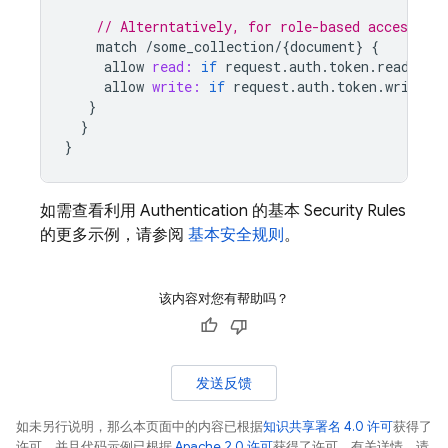
// Alterntatively, for role-based access, as
match
/
some_collection
/
{
document
}
{
allow
read:
if
request
.
auth
.
token
.
reader
=
allow
write:
if
request
.
auth
.
token
.
writer
}
}
}
如需查看利用
Authentication
的基本
Security Rules
的更多示例，请参阅
基本安全规则
。
该内容对您有帮助吗？
发送反馈
如未另行说明，那么本页面中的内容已根据
知识共享署名 4.0 许可
获得了
许可，并且代码示例已根据
Apache 2.0 许可
获得了许可。有关详情，请