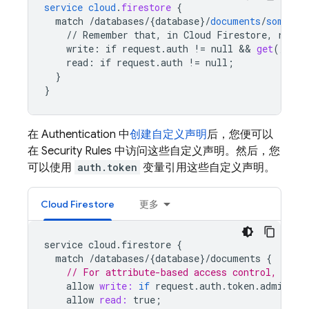
service
cloud
.
firestore
{
match
/databases/{database
}
/
documents
/
some_co
//
Remember
that,
in
Cloud
Firestore,
reads
write
:
if
request
.
auth
!=
null
 && 
get
(
/
data
read
:
if
request
.
auth
!=
null
;
}
}
在
Authentication
中
创建自定义声明
后，您便可以
在
Security Rules
中访问这些自定义声明。然后，您
可以使用
auth.token
变量引用这些自定义声明。
Cloud Firestore
更多
service
cloud
.
firestore
{
match
/
databases
/
{
database
}
/
documents
{
// For attribute-based access control, chec
allow
write:
if
request
.
auth
.
token
.
admin
==
allow
read:
true
;