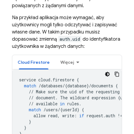
powiązanych z żądanymi danymi.
Na przykład aplikacja może wymagać, aby
użytkownicy mogli tylko odczytywać i zapisywać
własne dane. W takim przypadku musisz
dopasować zmienną
auth.uid
do identyfikatora
użytkownika w żądanych danych:
Cloud Firestore
Więcej
service
cloud
.
firestore
{
match
/
databases
/
{
database
}
/
documents
{
//
Make
sure
the
uid
of
the
requesting
user
//
document
.
The
wildcard
expression
{
userI
//
available
in
rules
.
match
/
users
/
{
userId
}
{
allow
read
,
write
:
if
request
.
auth
!=
nul
}
}
}