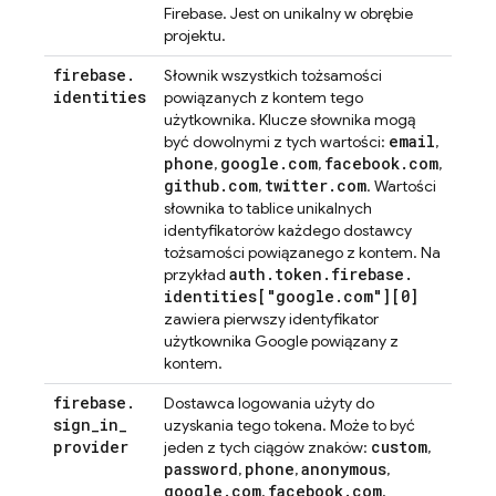
Firebase. Jest on unikalny w obrębie
projektu.
firebase
.
Słownik wszystkich tożsamości
identities
powiązanych z kontem tego
użytkownika. Klucze słownika mogą
email
być dowolnymi z tych wartości:
,
phone
google
.
com
facebook
.
com
,
,
,
github
.
com
twitter
.
com
,
. Wartości
słownika to tablice unikalnych
identyfikatorów każdego dostawcy
tożsamości powiązanego z kontem. Na
auth
.
token
.
firebase
.
przykład
identities["google
.
com"][0]
zawiera pierwszy identyfikator
użytkownika Google powiązany z
kontem.
firebase
.
Dostawca logowania użyty do
sign
_
in
_
uzyskania tego tokena. Może to być
provider
custom
jeden z tych ciągów znaków:
,
password
phone
anonymous
,
,
,
google
.
com
facebook
.
com
,
,