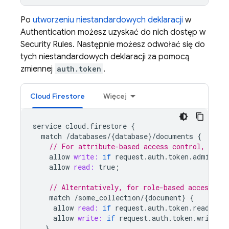
Po
utworzeniu niestandardowych deklaracji
w
Authentication
możesz uzyskać do nich dostęp w
Security Rules
. Następnie możesz odwołać się do
tych niestandardowych deklaracji za pomocą
zmiennej
auth.token
.
Cloud Firestore
Więcej
service
cloud
.
firestore
{
match
/
databases
/
{
database
}
/
documents
{
// For attribute-based access control, chec
allow
write:
if
request
.
auth
.
token
.
admin
==
allow
read:
true
;
// Alterntatively, for role-based access, as
match
/
some_collection
/
{
document
}
{
allow
read:
if
request
.
auth
.
token
.
reader
=
allow
write:
if
request
.
auth
.
token
.
writer
}