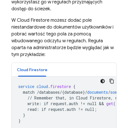
wykorzystasz go w regułach przyznających
dostęp do ścieżek.
W
Cloud Firestore
możesz dodać pole
niestandardowe do dokumentów użytkowników i
pobrać wartość tego pola za pomocą
wbudowanego odczytu w regułach. Reguła
oparta na administratorze będzie wyglądać jak w
tym przykładzie:
Cloud Firestore
service
cloud
.
firestore
{
match
/databases/{database
}
/
documents
/
some_co
//
Remember
that,
in
Cloud
Firestore,
reads
write
:
if
request
.
auth
!=
null
 && 
get
(
/
data
read
:
if
request
.
auth
!=
null
;
}
}