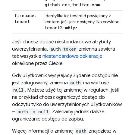
github
.
com
twitter
.
com
,
.
firebase
.
Identyfikator tenantId powiązany z
tenant
kontem, jeśli jest dostępny. Na przykład
tenant2-m6tyz
.
Jeśli chcesz dodać niestandardowe atrybuty
uwierzytelniania,
auth.token
zmienna zawiera
też wszystkie
niestandardowe deklaracje
określone przez Ciebie.
Gdy użytkownik wysyłający żądanie dostępu nie
jest zalogowany, zmienna
auth
ma wartość
null
. Możesz użyć tej zmiennej w regułach, jeśli
na przykład chcesz ograniczyć dostęp do
odczytu tylko do uwierzytelnionych użytkowników
–
auth != null
. Zalecamy jednak dalsze
ograniczanie dostępu do zapisu.
Więcej informacji o zmiennej
auth
znajdziesz w