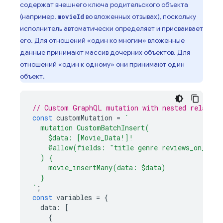
содержат внешнего ключа родительского объекта
(например,
во вложенных отзывах), поскольку
movieId
исполнитель автоматически определяет и присваивает
его. Для отношений «один ко многим» вложенные
данные принимают массив дочерних объектов. Для
отношений «один к одному» они принимают один
объект.
// Custom GraphQL mutation with nested relation
const
customMutation
=
`
  mutation CustomBatchInsert(
    $data: [Movie_Data!]!
    @allow(fields: "title genre reviews_on_movi
  ) {
    movie_insertMany(data: $data)
  }
`
;
const
variables
=
{
data
:
[
{