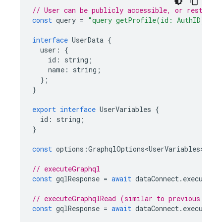
// User can be publicly accessible, or restrict
const
query
=
"query getProfile(id: AuthID) { u
interface
UserData
{
user
:
{
id
:
string
;
name
:
string
;
};
}
export
interface
UserVariables
{
id
:
string
;
}
const
options
:
GraphqlOptions<UserVariables>
=
{
// executeGraphql
const
gqlResponse
=
await
dataConnect
.
executeGr
// executeGraphqlRead (similar to previous samp
const
gqlResponse
=
await
dataConnect
.
executeGr