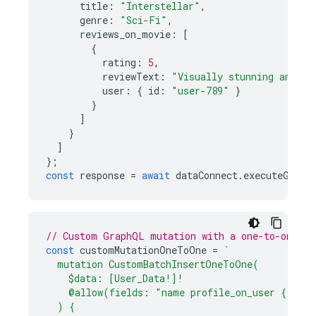
title
:
"Interstellar"
,
genre
:
"Sci-Fi"
,
reviews_on_movie
:
[
{
rating
:
5
,
reviewText
:
"Visually stunning and em
user
:
{
id
:
"user-789"
}
}
]
}
]
};
const
response
=
await
dataConnect
.
executeGraph
// Custom GraphQL mutation with a one-to-one ne
const
customMutationOneToOne
=
`
  mutation CustomBatchInsertOneToOne(
    $data: [User_Data!]!
    @allow(fields: "name profile_on_user { bio 
  ) {