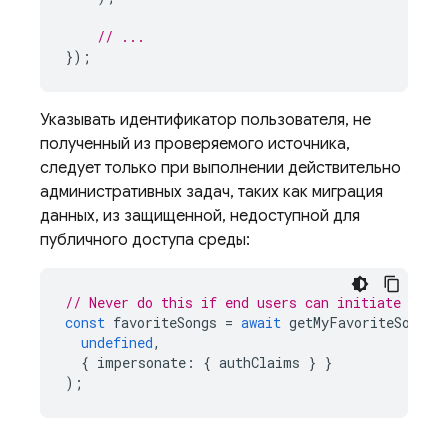
// ...
});
Указывать идентификатор пользователя, не
полученный из проверяемого источника,
следует только при выполнении действительно
административных задач, таких как миграция
данных, из защищенной, недоступной для
публичного доступа среды:
// Never do this if end users can initiate exec
const
favoriteSongs
=
await
getMyFavoriteSongs
(
undefined
,
{
impersonate
:
{
authClaims
}
}
);