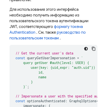
привилегий.
Для использования этого интерфейса
необходимо получить информацию из
пользовательского токена аутентификации
JWT, соответствующего
формату токена
Authentication
. См. также
руководство по
пользовательским токенам
.
// Get the current user's data
const
queryGetUserImpersonation
=
`
    query getUser @auth(level: USER) {
        user(key: {uid_expr: "auth.uid"}) {
            id,
            name
        }
    }`
;
// Impersonate a user with the specified auth c
const
optionsAuthenticated
:
GraphqlOptions<unde
impersonate
:
{