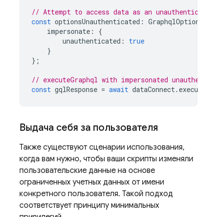
// Attempt to access data as an unauthenticated
const
optionsUnauthenticated
:
GraphqlOptions<un
impersonate
:
{
unauthenticated
:
true
}
};
// executeGraphql with impersonated unauthentic
const
gqlResponse
=
await
dataConnect
.
executeGr
Выдача себя за пользователя
Также существуют сценарии использования,
когда вам нужно, чтобы ваши скрипты изменяли
пользовательские данные на основе
ограниченных учетных данных от имени
конкретного пользователя. Такой подход
соответствует принципу минимальных