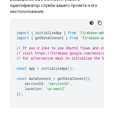
идентификатор службы вашего проекта и его
местоположение.
import
{
initializeApp
}
from
'firebase-admin/a
import
{
getDataConnect
}
from
'firebase-admin/
// If you'd like to use OAuth2 flows and other 
// visit https://firebase.google.com/docs/admin
// for alternative ways to initialize the SDK.
const
app
=
initializeApp
();
const
dataConnect
=
getDataConnect
({
serviceId
:
'serviceId'
,
location
:
'us-west2'
});