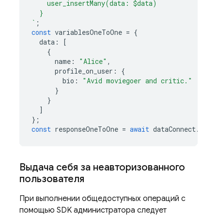
    user_insertMany(data: $data)
  }
`
;
const
variablesOneToOne
=
{
data
:
[
{
name
:
"Alice"
,
profile_on_user
:
{
bio
:
"Avid moviegoer and critic."
}
}
]
};
const
responseOneToOne
=
await
dataConnect
.
exec
Выдача себя за неавторизованного
пользователя
При выполнении общедоступных операций с
помощью SDK администратора следует