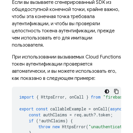
Если вы вызываете сгенерированный SDK из
общедоступной конечной точки, крайне важно,
чтобы эта конечная точка требовала
аутентификации, и чтобы вы проверяли
целостность токена аутентификации, прежде
чем использовать его для имитации
пользователя.
При использовании вызываемых
Cloud Functions
токен аутентификации проверяется
автоматически, и вы можете использовать его,
как показано в следующем примере:
import
{
HttpsError
,
onCall
}
from
"firebase-fu
export
const
callableExample
=
onCall
(
async
(
re
const
authClaims
=
req
.
auth
?
.
token
;
if
(
!
authClaims
)
{
throw
new
HttpsError
(
"unauthenticated"
,
}