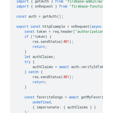
import
{
getAuth
}
from
"firebase-admin/auth"
;
import
{
onRequest
}
from
"firebase-functions/h
const
auth
=
getAuth
();
export
const
httpExample
=
onRequest
(
async
(
req
const
token
=
req
.
header
(
"authorization"
)
?
.
if
(
!
token
)
{
res
.
sendStatus
(
401
);
return
;
}
let
authClaims
;
try
{
authClaims
=
await
auth
.
verifyIdToken
(
t
}
catch
{
res
.
sendStatus
(
401
);
return
;
}
const
favoriteSongs
=
await
getMyFavoriteSo
undefined
,
{
impersonate
:
{
authClaims
}
}
);