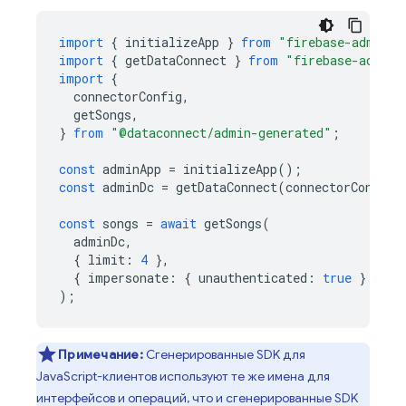
import
{
initializeApp
}
from
"firebase-admin/a
import
{
getDataConnect
}
from
"firebase-admin/
import
{
connectorConfig
,
getSongs
,
}
from
"@dataconnect/admin-generated"
;
const
adminApp
=
initializeApp
();
const
adminDc
=
getDataConnect
(
connectorConfig
)
const
songs
=
await
getSongs
(
adminDc
,
{
limit
:
4
},
{
impersonate
:
{
unauthenticated
:
true
}
}
);
Примечание:
Сгенерированные SDK для
JavaScript-клиентов используют те же имена для
интерфейсов и операций, что и сгенерированные SDK