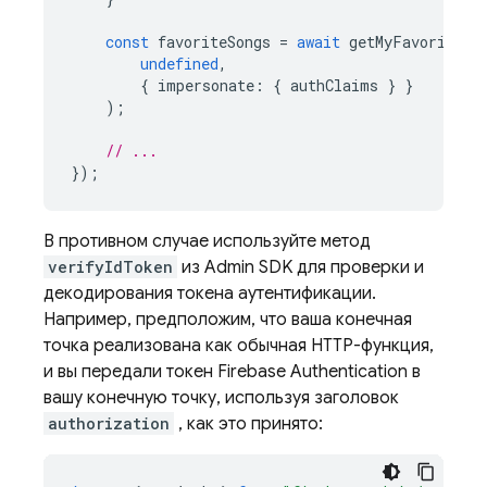
const
favoriteSongs
=
await
getMyFavoriteSo
undefined
,
{
impersonate
:
{
authClaims
}
}
);
// ...
});
В противном случае используйте метод
verifyIdToken
из
Admin SDK
для проверки и
декодирования токена аутентификации.
Например, предположим, что ваша конечная
точка реализована как обычная HTTP-функция,
и вы передали токен
Firebase Authentication
в
вашу конечную точку, используя заголовок
authorization
, как это принято: