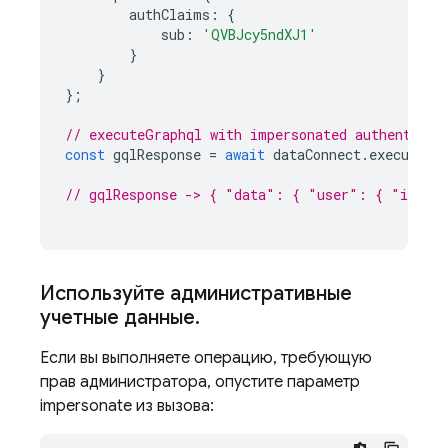
authClaims
:
{
sub
:
'QVBJcy5ndXJ1'
}
}
};
// executeGraphql with impersonated authenticat
const
gqlResponse
=
await
dataConnect
.
executeGr
// gqlResponse -> { "data": { "user": { "id": 
Используйте административные
учетные данные
.
Если вы выполняете операцию, требующую
прав администратора, опустите параметр
impersonate из вызова: