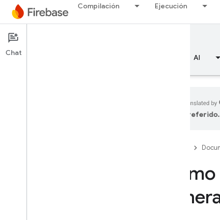
Compilación
Ejecución
Documentation
SQL Connect
Chat
Descripción general
Aspectos básicos
AI
preferido.
Descripción general
Firebase
Docum
Emulator Suite
Cómo u
Authentication
gener
Verificación del número de
teléfono