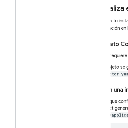
Inicializ
Inicializa tu ins
información en 
El objeto C
El SDK requiere
Este objeto se
connector.ya
Obtén una i
Ahora que conf
Connect
genera
com.myapplic