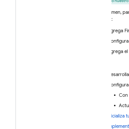
siguiendo nuestr
Genera SDKs de Admin
Usa el emulador de SQL Connect
En resumen, par
para CI
/
CD
previos:
Administra proyectos de SQL
Connect
Agrega Fi
Administra esquemas y
Configur
conectores
Administra servicios y bases de
Agrega el
datos
Luego:
Ejecuta operaciones con
privilegios con el SDK de Firebase
Admin
Desarroll
Soluciones de SQL Connect
Configura
Usa la asistencia de IA para
Con 
esquemas
,
consultas y
mutaciones
Actu
Ampliar con Cloud Functions
Inicializa
Extiende la compatibilidad con
fuentes de datos con resolutores
Implement
personalizados