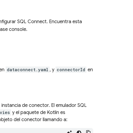
nfigurar
SQL Connect
. Encuentra esta
base
console.
en
dataconnect.yaml
, y
connectorId
en
t
instancia de conector. El emulador
SQL
vies
y el paquete de Kotlin es
 objeto del conector llamando a: