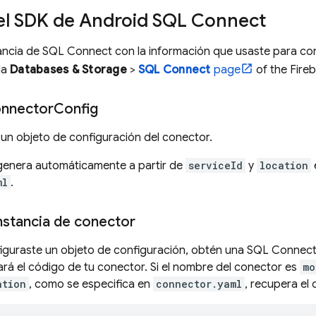
a el SDK de Android
SQL Connect
tancia de
SQL Connect
con la información que usaste para co
la
Databases & Storage
>
SQL Connect
page
of the
Fire
onnector
Config
 un objeto de configuración del conector.
 genera automáticamente a partir de
serviceId
y
location
ml
.
nstancia de conector
iguraste un objeto de configuración, obtén una
SQL Connec
rá el código de tu conector. Si el nombre del conector es
mo
ation
, como se especifica en
connector.yaml
, recupera el