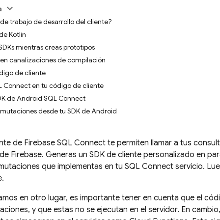
a
o de trabajo de desarrollo del cliente?
de Kotlin
 SDKs mientras creas prototipos
en canalizaciones de compilación
digo de cliente
 Connect en tu código de cliente
 SDK de Android SQL Connect
y mutaciones desde tu SDK de Android
ente de
Firebase SQL Connect
te permiten llamar a tus consul
e Firebase. Generas un SDK de cliente personalizado en para
s mutaciones que implementas en tu
SQL Connect
servicio. Lu
e.
s en otro lugar, es importante tener en cuenta que el códig
aciones, y que estas no se ejecutan en el servidor. En cambi