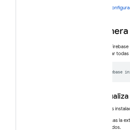
Realiza una búsqueda de
Configura
similitud de vectores
Realiza búsquedas en el texto
completo
Genera 
Guías de referencia del
lenguaje Graph
QL
Usa el
Firebase
Referencia de directivas
detectar todas 
Referencia de consultas
Referencia de mutaciones
Referencia de objetos
firebase
in
Referencia de objetos de entrada
Referencia de escalares
Referencia de enums
Actualiza
Guías de referencia
Si tienes insta
adicionales
Referencia de CLI
Si no usas la 
Referencia del archivo de
generados.
configuración de SQL Connect