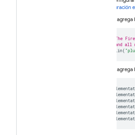
Para configurar
configuración 
Cloud Functions
Luego, agrega l
Extensions
// The Fire
Firebase ML
// and all 
kotlin
(
"plu
PRODUCTOS RELACIONADOS
Cloud Messaging
Luego, agrega l
Remote Config
implementat
implementat
implementat
implementat
implementat
implementat