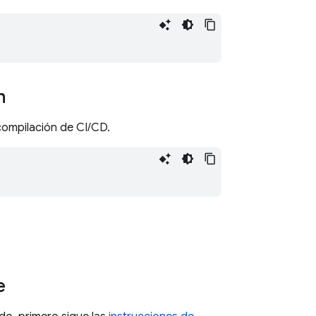
n
ompilación de CI/CD.
e