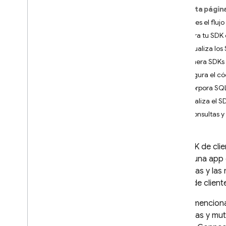
En esta págin
App Check
¿Cuál es el fluj
Genera tu SDK 
SQL Connect
Actualiza los
Introducción
Genera SDKs 
Precios y facturación
Configura el có
Comenzar
Incorpora SQL
Comienza a usar agentes de IA
Inicializa el
Usa consultas 
Guías de inicio rápido
Plataformas de Apple
Android
Los SDK de cli
React
desde una app d
Flutter
consultas y la
lógica de client
Diseñar esquemas y
operaciones
Como mencionamo
Diseña esquemas de SQL
consultas y mut
Connect