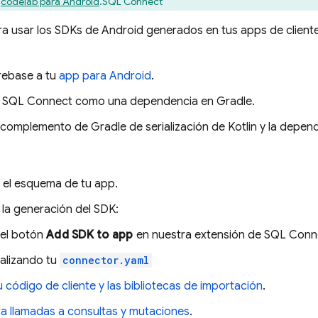
o
codelab para Android
.
SQL Connect
a usar los SDKs de Android generados en tus apps de cliente
rebase a tu
app para Android
.
a
SQL Connect
como una dependencia en Gradle.
 complemento de Gradle de serialización de Kotlin y la depen
a el esquema de tu app.
 la generación del SDK:
el botón
Add SDK to app
en nuestra extensión de SQL Conn
alizando tu
connector.yaml
 tu código de cliente y las bibliotecas de importación
.
a llamadas a consultas y mutaciones
.