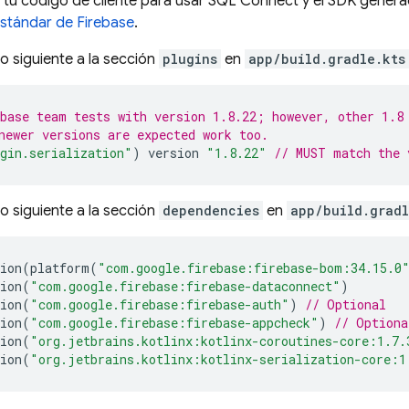
 tu código de cliente para usar
SQL Connect
y el SDK genera
estándar de Firebase
.
o siguiente a la sección
plugins
en
app/build.gradle.kts
base team tests with version 1.8.22; however, other 1.8
newer versions are expected work too.
gin.serialization"
)
version
"1.8.22"
// MUST match the 
o siguiente a la sección
dependencies
en
app/build.gradl
ion
(
platform
(
"com.google.firebase:firebase-bom:34.15.0
ion
(
"com.google.firebase:firebase-dataconnect"
)
ion
(
"com.google.firebase:firebase-auth"
)
// Optional
ion
(
"com.google.firebase:firebase-appcheck"
)
// Optiona
ion
(
"org.jetbrains.kotlinx:kotlinx-coroutines-core:1.7.
ion
(
"org.jetbrains.kotlinx:kotlinx-serialization-core:1