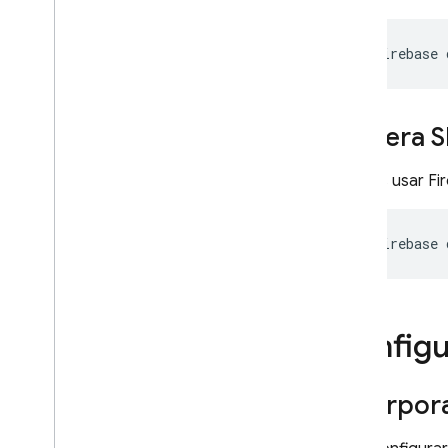
Configuración de IAM para
proyectos de SQL Connect
firebase
Referencia de Common
Expression Language (CEL)
Referencia de Cloud Audit
Genera S
Logging
Puedes usar Fi
Cloud Firestore
Realtime Database
firebase
Storage
Reglas de seguridad
Configu
App Hosting
Incorpor
Hosting