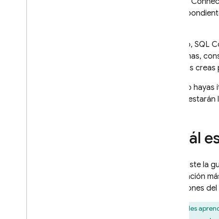
de
SQL Connec
Implementa consultas de SQL
correspondientes
Connect
app).
Implementa mutaciones de SQL
Connect
Por eso,
SQL C
Cómo proteger las operaciones
esquemas, cons
con autorización
mientras creas 
Implementa operaciones con
SQL nativo
Cuando hayas ite
Desarrolla y realiza pruebas
cliente estarán
con SQL Connect
Cómo crear datos de prueba
iniciales y realizar operaciones
¿Cuál es
masivas
Genera SDK web
Genera SDK de Android
Si seguiste la g
Genera SDK de i
OS
información más
Genera SDK de Flutter
mutaciones del 
Obtener actualizaciones en
Puedes aprende
tiempo real