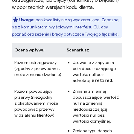
ostrzegawcze) lub błędy (komunikaty o błędach)
w poprzednich wersjach kodu klienta.
Uwaga:
poniższe listy nie są wyczerpujące. Zapoznaj
się z komunikatami wyjściowymi interfejsu CLI, aby
poznać ostrzeżenia i błędy dotyczące Twojego łącznika.
Ocena wpływu
Scenariusz
Poziom ostrzegawczy
Usuwanie z zapytania
(zgodny z przewodami,
pola dopuszczającego
może zmienić działanie)
wartość null bez
@retired
adnotacji
.
Poziom powodujący
Zmiana zmiennej
przerwy (niezgodny
dopuszczającej wartość
z okablowaniem, może
null na zmienną
powodować przerwy
niedopuszczającą
w działaniu klientów)
wartości null bez
wartości domyślnej.
Zmiana typu danych