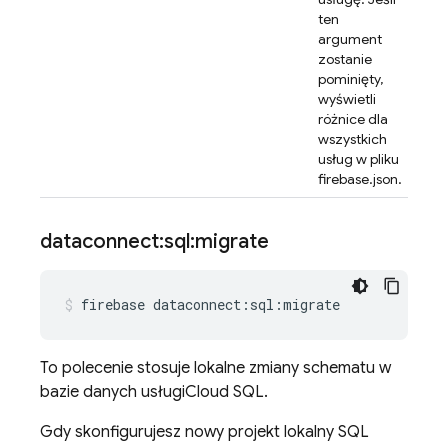
ten
argument
zostanie
pominięty,
wyświetli
różnice dla
wszystkich
usług w pliku
firebase.json.
dataconnect:sql:migrate
firebase
dataconnect:sql:migrate
To polecenie stosuje lokalne zmiany schematu w
bazie danych usługi
Cloud SQL
.
Gdy skonfigurujesz nowy projekt lokalny
SQL