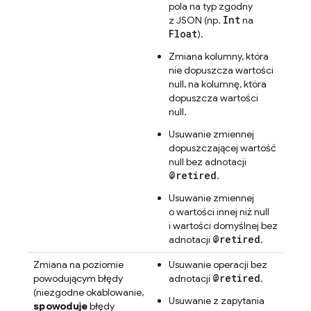
pola na typ zgodny
Int
z JSON (np.
na
Float
).
Zmiana kolumny, która
nie dopuszcza wartości
null, na kolumnę, która
dopuszcza wartości
null.
Usuwanie zmiennej
dopuszczającej wartość
null bez adnotacji
@retired
.
Usuwanie zmiennej
o wartości innej niż null
i wartości domyślnej bez
@retired
adnotacji
.
Zmiana na poziomie
Usuwanie operacji bez
@retired
powodującym błędy
adnotacji
.
(niezgodne okablowanie,
Usuwanie z zapytania
spowoduje
błędy