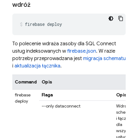
wdróż
firebase
deploy
To polecenie wdraża zasoby dla
SQL Connect
usług indeksowanych w
firebase.json
. W razie
potrzeby przeprowadzana jest
migracja schematu
i
aktualizacja łącznika
.
Command
Opis
firebase
Flaga
Opis
deploy
–-only dataconnect
Wdrażanie
schemató
i łączników
dla
wszystkich
usług
SQL