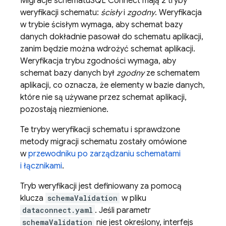
Migracje schematu
SQL Connect
mają 2 tryby
weryfikacji schematu:
ścisły
i
zgodny
. Weryfikacja
w trybie ścisłym wymaga, aby schemat bazy
danych dokładnie pasował do schematu aplikacji,
zanim będzie można wdrożyć schemat aplikacji.
Weryfikacja trybu zgodności wymaga, aby
schemat bazy danych był
zgodny
ze schematem
aplikacji, co oznacza, że elementy w bazie danych,
które nie są używane przez schemat aplikacji,
pozostają niezmienione.
Te tryby weryfikacji schematu i sprawdzone
metody migracji schematu zostały omówione
w
przewodniku po zarządzaniu schematami
i łącznikami
.
Tryb weryfikacji jest definiowany za pomocą
klucza
schemaValidation
w pliku
dataconnect.yaml
. Jeśli parametr
schemaValidation
nie jest określony, interfejs