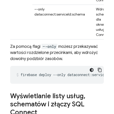
Connect
.
–-only
Wdróż
dataconnect:serviceId:schema
schemat
dla
określonej
usługi
SQL
Connect
.
Za pomocą flagi
–-only
możesz przekazywać
wartości rozdzielone przecinkami, aby wdrożyć
dowolny podzbiór zasobów.
firebase
deploy
--only
dataconnect:service1:s
Wyświetlanie listy usług
,
schematów i złączy
SQL
Connect