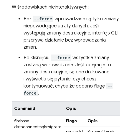
W środowiskach nieinteraktywnych:
Bez
--force
wprowadzane są tylko zmiany
niepowodujące utraty danych. Jeśli
występują zmiany destrukcyjne, interfejs CLI
przerywa działanie bez wprowadzania
zmian.
Po kliknięciu
--force
wszystkie zmiany
zostaną wprowadzone. Jeśli obejmuje to
zmiany destrukcyjne, są one drukowane
i wyświetla się pytanie, czy chcesz
kontynuować, chyba że podano flagę
--
force
.
Command
Opis
firebase
Flaga
Opis
dataconnect:sql:migrate
serviceId
Przenieś bazę