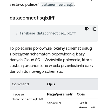
zestawu poleceń
dataconnect:sql
.
dataconnect:sql:diff
firebase
dataconnect:sql:diff
To polecenie porównuje lokalny schemat usługi
z bieżącym schematem odpowiedniej bazy
danych
Cloud SQL
. Wyświetla polecenia, które
zostaną uruchomione w celu przeniesienia bazy
danych do nowego schematu.
Command
Opis
firebase
Flaga/parametr
Opis
dataconnect:sql:diff
serviceId
Określ
usługę. Jeśli