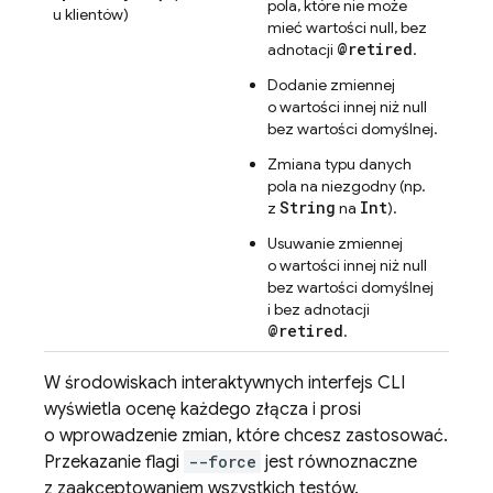
pola, które nie może
u klientów)
mieć wartości null, bez
@retired
adnotacji
.
Dodanie zmiennej
o wartości innej niż null
bez wartości domyślnej.
Zmiana typu danych
pola na niezgodny (np.
String
Int
z
na
).
Usuwanie zmiennej
o wartości innej niż null
bez wartości domyślnej
i bez adnotacji
@retired
.
W środowiskach interaktywnych interfejs CLI
wyświetla ocenę każdego złącza i prosi
o wprowadzenie zmian, które chcesz zastosować.
Przekazanie flagi
--force
jest równoznaczne
z zaakceptowaniem wszystkich testów.