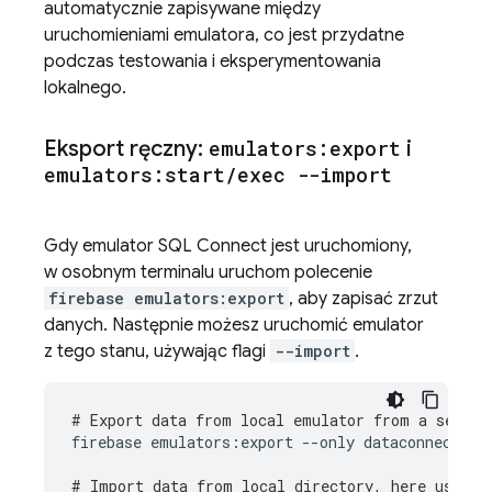
automatycznie zapisywane między
uruchomieniami emulatora, co jest przydatne
podczas testowania i eksperymentowania
lokalnego.
Eksport ręczny:
emulators:export
i
emulators:start
/
exec --import
Gdy emulator
SQL Connect
jest uruchomiony,
w osobnym terminalu uruchom polecenie
firebase emulators:export
, aby zapisać zrzut
danych. Następnie możesz uruchomić emulator
z tego stanu, używając flagi
--import
.
# Export data from local emulator from a separa
firebase
emulators:export
--only
dataconnect
<e
# Import data from local directory, here using 