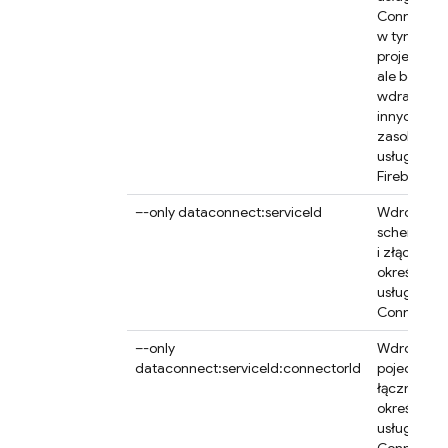
Connect
w tym
projekcie,
ale bez
wdrażania
innych
zasobów
usług
Firebase.
–-only dataconnect:serviceId
Wdróż
schemat
i złącza dl
określonej
usługi
SQL
Connect
.
–-only
Wdróż
dataconnect:serviceId:connectorId
pojedyncz
łącznik dla
określonej
usługi
SQL