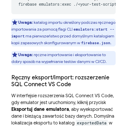
firebase
emulators:exec
./<your-test-script>.sh
Uwaga:
katalog importu określony podczas ręcznego
importowania za pomocą flagi CLI
emulators:start --
ma pierwszeństwo przed domyślnym katalogiem
import
kopii zapasowych skonfigurowanym w
.
firebase.json
Uwaga:
ręczne importowanie i eksportowanie to
dobry sposób na wypełnianie testów danymi w CI/CD.
Ręczny eksport
/
import: rozszerzenie
SQL Connect VS Code
W interfejsie rozszerzenia SQL Connect VS Code,
gdy emulator jest uruchomiony, kliknij przycisk
Eksportuj dane emulatora
, aby wyeksportować
dane i bieżącą zawartość bazy danych. Domyślna
lokalizacja eksportu to katalog
exportedData
w