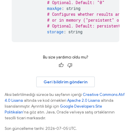
# Optional. Default: "0"
maxAge
:
string
# Configures whether results are to
# or in memory ("persistent" or "m
# Optional. Default: persistent
storage
:
string
Bu size yardımcı oldu mu?
Geri bildirim gönderin
Aksi belirtilmediği sürece bu sayfanın içeriği
Creative Commons Atıf
4.0 Lisansı
altında ve kod örnekleri
Apache 2.0 Lisansı
altında
lisanslanmıştır. Ayrıntılı bilgi için
Google Developers Site
Politikaları
'na göz atın. Java, Oracle ve/veya satış ortaklarının
tescilli ticari markasıdır.
Son güncelleme tarihi: 2026-07-05 UTC.