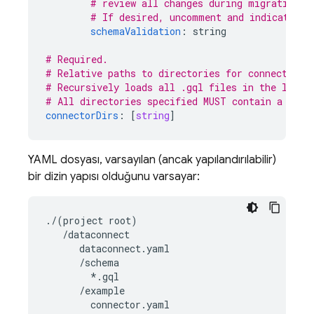
# review all changes during migration.
# If desired, uncomment and indicate o
schemaValidation
:
string
# Required.
# Relative paths to directories for connector d
# Recursively loads all .gql files in the liste
# All directories specified MUST contain a conn
connectorDirs
:
[
string
]
YAML dosyası, varsayılan (ancak yapılandırılabilir)
bir dizin yapısı olduğunu varsayar:
./(project root)

   /dataconnect

      dataconnect.yaml

      /schema

        *.gql

      /example

        connector.yaml
