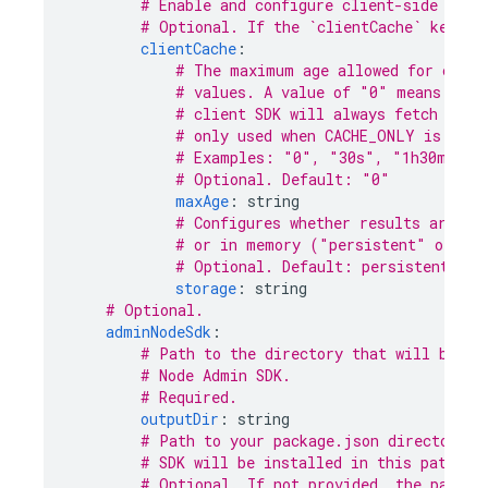
# Enable and configure client-side cach
# Optional. If the `clientCache` key is
clientCache
:
# The maximum age allowed for cache
# values. A value of "0" means that
# client SDK will always fetch fres
# only used when CACHE_ONLY is spec
# Examples: "0", "30s", "1h30m"
# Optional. Default: "0"
maxAge
:
string
# Configures whether results are to
# or in memory ("persistent" or "m
# Optional. Default: persistent
storage
:
string
# Optional.
adminNodeSdk
:
# Path to the directory that will be up
# Node Admin SDK.
# Required.
outputDir
:
string
# Path to your package.json directory. 
# SDK will be installed in this path.
# Optional. If not provided, the packag