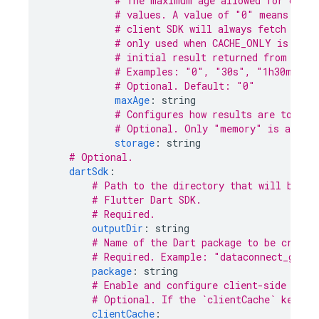
# The maximum age allowed for cache
# values. A value of "0" means that
# client SDK will always fetch fres
# only used when CACHE_ONLY is spec
# initial result returned from subs
# Examples: "0", "30s", "1h30m"
# Optional. Default: "0"
maxAge
:
string
# Configures how results are to be 
# Optional. Only "memory" is allowe
storage
:
string
# Optional.
dartSdk
:
# Path to the directory that will be up
# Flutter Dart SDK.
# Required.
outputDir
:
string
# Name of the Dart package to be create
# Required. Example: "dataconnect_gener
package
:
string
# Enable and configure client-side cach
# Optional. If the `clientCache` key is
clientCache
: