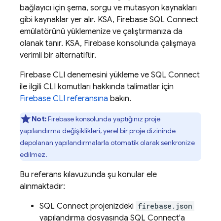
bağlayıcı için şema, sorgu ve mutasyon kaynakları
gibi kaynaklar yer alır. KSA,
Firebase SQL Connect
emülatörünü yüklemenize ve çalıştırmanıza da
olanak tanır. KSA,
Firebase
konsolunda çalışmaya
verimli bir alternatiftir.
Firebase
CLI denemesini yükleme ve
SQL Connect
ile ilgili CLI komutları hakkında talimatlar için
Firebase
CLI referansına
bakın.
Not:
Firebase
konsolunda yaptığınız proje
yapılandırma değişiklikleri, yerel bir proje dizininde
depolanan yapılandırmalarla otomatik olarak senkronize
edilmez.
Bu referans kılavuzunda şu konular ele
alınmaktadır:
SQL Connect
projenizdeki
firebase.json
yapılandırma dosyasında
SQL Connect
'a