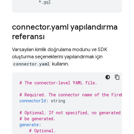
connector
.
yaml yapılandırma
referansı
Varsayılan kimlik doğrulama modunu ve SDK
oluşturma seçeneklerini yapılandırmak için
connector.yaml
kullanın.
# The connector-level YAML file.
# Required. The connector name of the 
Firebase 
connectorId
:
string
# Optional. If not specified, no generated libr
# be generated.
generate
:
# Optional.