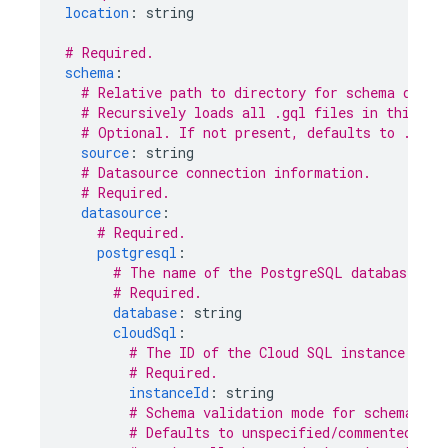
location
:
string
# Required.
schema
:
# Relative path to directory for schema defin
# Recursively loads all .gql files in this di
# Optional. If not present, defaults to ./sch
source
:
string
# Datasource connection information.
# Required.
datasource
:
# Required.
postgresql
:
# The name of the PostgreSQL database.
# Required.
database
:
string
cloudSql
:
# The ID of the 
Cloud SQL
 instance reso
# Required.
instanceId
:
string
# Schema validation mode for schema mig
# Defaults to unspecified/commented out