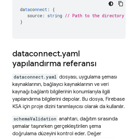
da
ta
co
nne
c
t
:
{
source
:
s
tr
i
n
g
// Path to the directory cont
}
dataconnect
.
yaml
yapılandırma referansı
dataconnect.yaml
dosyası, uygulama şeması
kaynaklarının, bağlayıcı kaynaklarının ve veri
kaynağı bağlantı bilgilerinin konumlarıyla ilgili
yapılandırma bilgilerini depolar. Bu dosya,
Firebase
KSA için proje dizini tanımlayıcısı olarak da kullanılır.
schemaValidation
anahtarı, dağıtım sırasında
şemalar taşınırken gerçekleştirilen şema
doğrulama düzeyini kontrol eder. Değer