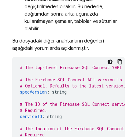
değiştirilmeden bırakılır. Bu nedenle,
dağıtımdan sonra arka uçunuzda
kullanılmayan şemalar, tablolar ve sütunlar
olabilir.
Bu dosyadaki diğer anahtarların değerleri
aşağıdaki yorumlarda açıklanmıştır.
# The top-level 
Firebase SQL Connect
 YAML file.
# The 
Firebase SQL Connect
 API version to targe
# Optional. Defaults to the latest version.
specVersion
:
string
# The ID of the 
Firebase SQL Connect
 service re
# Required.
serviceId
:
string
# The location of the 
Firebase SQL Connect
 serv
# Required.