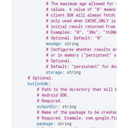
# The maximum age allowed for cache
# values. A value of "0" means that
# client SDK will always fetch fres
# only used when CACHE_ONLY is spec
# initial result returned from subs
# Examples: "0", "30s", "1h30m"
# Optional. Default: "0"
maxAge
:
string
# Configures whether results are to
# or in memory ("persistent" or "m
# Optional.
# Default: "persistent" for Android
storage
:
string
# Optional.
kotlinSdk
:
# Path to the directory that will be up
# Android SDK.
# Required.
outputDir
:
string
# Name of the package to be created.
# Required. Example: com.google.firebas
package
:
string