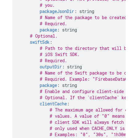
# you.
packageJsonDir
:
string
# Name of the package to be created (fo
# Required.
package
:
string
# Optional.
swiftSdk
:
# Path to the directory that will be up
# iOS Swift SDK.
# Required.
outputDir
:
string
# Name of the Swift package to be creat
# Required. Example: "FirebaseDataConne
package
:
string
# Enable and configure client-side cach
# Optional. If the `clientCache` key is
clientCache
:
# The maximum age allowed for cache
# values. A value of "0" means that
# client SDK will always fetch fres
# only used when CACHE_ONLY is spec
# Examples: "0", "30s", "1h30m"