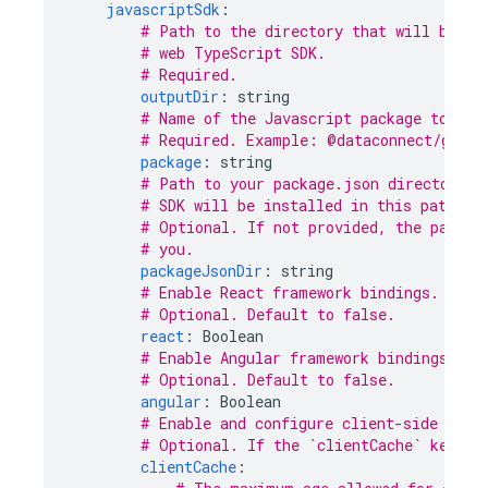
javascriptSdk
:
# Path to the directory that will be up
# web TypeScript SDK.
# Required.
outputDir
:
string
# Name of the Javascript package to be 
# Required. Example: @dataconnect/gener
package
:
string
# Path to your package.json directory. 
# SDK will be installed in this path.
# Optional. If not provided, the packag
# you.
packageJsonDir
:
string
# Enable React framework bindings.
# Optional. Default to false.
react
:
Boolean
# Enable Angular framework bindings.
# Optional. Default to false.
angular
:
Boolean
# Enable and configure client-side cach
# Optional. If the `clientCache` key is
clientCache
: