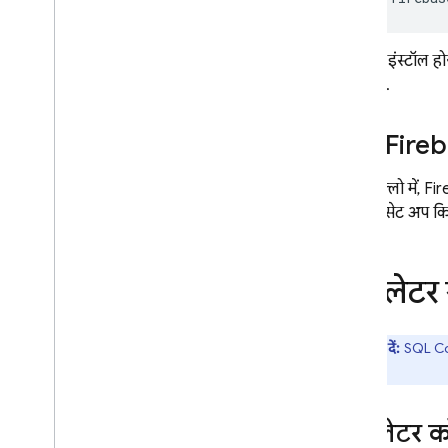
Enums रेफ़रंस
रेफ़रंस के लिए अन्य गाइड
एम्युलेटर इंस्टॉल 
सीएलआई रेफ़रंस
नहीं होगी.
एसक्यूएल कनेक्ट कॉन्फ़िगरेशन फ़ाइल
का रेफ़रंस
कोई Fireba
SQL Connect प्रोजेक्ट के लिए IAM
कॉन्फ़िगरेशन
सेटअप फ़्लो में,
Fir
कॉमन एक्सप्रेशन लैंग्वेज (सीईएल) रेफ़रंस
पहले ही सेट अप कि
क्लाउड ऑडिट लॉगिंग के बारे में जानकारी
Cloud Firestore
एम्युलेट
Realtime Database
ध्यान दें:
SQL Conn
Storage
है.
सुरक्षा के नियम
एम्युलेटर 