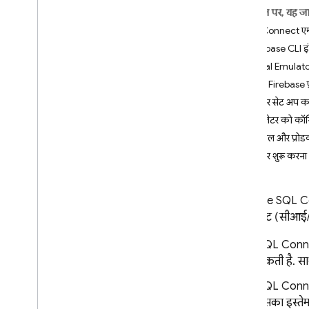
App Check
इस पेज पर, यह ज
SQL Connect एम्य
SQL Connect
Firebase CLI इंस
शुरुआती जानकारी
Local Emulator
कीमत तय करना और बिलिंग
कोई Firebase प्
शुरू करना
एम्युलेटर सेट अप 
एआई एजेंट का इस्तेमाल शुरू करना
एम्युलेटर को कॉ
लोकल और प्रोड
क्विकस्टार्ट
एम्युलेटर शुरू करना
Apple के प्लैटफ़ॉर्म
Android
React
Firebase SQL 
डिप्लॉयमेंट (सीआई/स
Flutter
डिज़ाइन स्कीमा और कार्रवाइयां
SQL Conn
सकती है. सा
SQL कनेक्ट स्कीमा डिज़ाइन करना
SQL Connect क्वेरी लागू करना
SQL Conn
SQL Connect म्यूटेशन लागू करना
इसका इस्ते