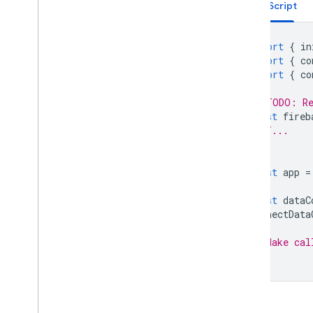
JavaScript
import
{
in
import
{
co
import
{
co
// TODO: Re
const
fireb
//...
};
const
app
=
const
dataC
connectData
// Make cal