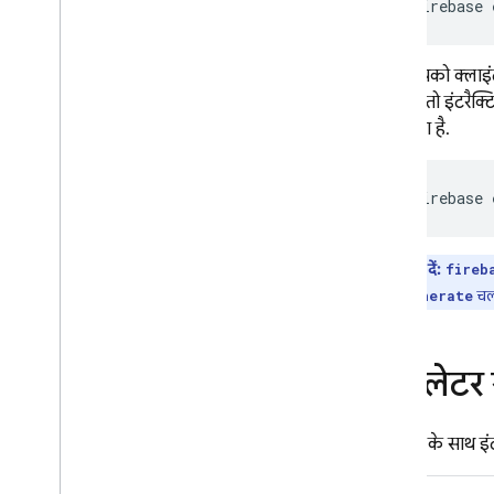
firebase
अगर आपको क्लाइंट क
करना है, तो इंटरैक
जा सकता है.
firebase
ध्यान दें:
fireb
चला
sdk:generate
एम्युलेटर
एम्युलेटर के साथ इ