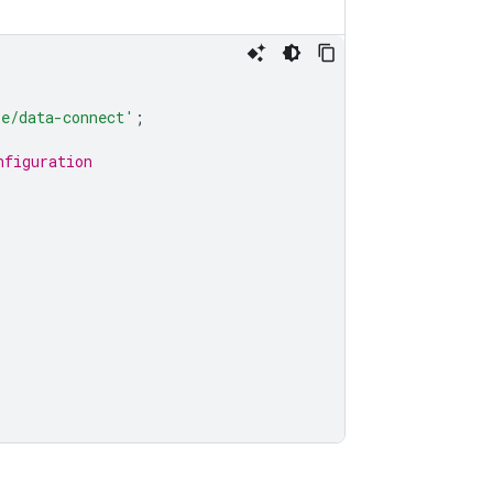
se/data-connect'
;
nfiguration