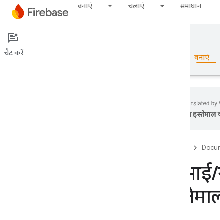
बनाएं
चलाएं
समाधान
Documentation
SQL Connect
चैट करें
खास जानकारी
बुनियादी जानकारी
AI
बनाएं
का इस्तेमाल क
खास जानकारी
Firebase
Docum
Emulator Suite
सीआई
/
Authentication
इस्तेम
फ़ोन नंबर की पुष्टि करें