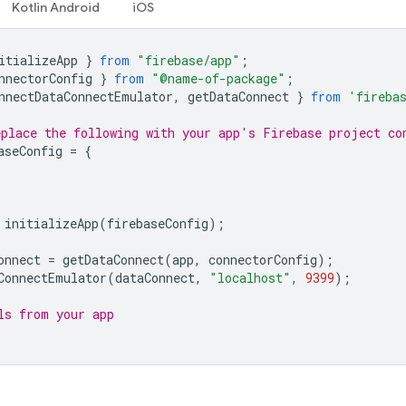
Kotlin Android
iOS
itializeApp
}
from
"firebase/app"
;
nnectorConfig
}
from
"@name-of-package"
;
nnectDataConnectEmulator
,
getDataConnect
}
from
'fireba
place the following with your app's Firebase project co
aseConfig
=
{
initializeApp
(
firebaseConfig
);
onnect
=
getDataConnect
(
app
,
connectorConfig
);
ConnectEmulator
(
dataConnect
,
"localhost"
,
9399
);
ls from your app