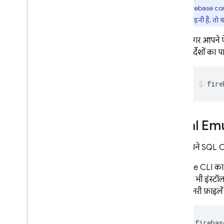
Firebase
con
Firebase Admin SDK टूल की मदद से
,
खास सुविधाओं वाले ऑपरेशन चलाना
जोड़नी हैं, त
SQL Connect की सुविधाएं
अगर आपने ऐसा
स्कीमा
,
क्वेरी
,
और म्यूटेशन के लिए एआई
निर्देशों का
की मदद लेना
Cloud Functions की मदद से बढ़ाएं
fire
कस्टम रिज़ॉल्वर की मदद से
,
डेटा सोर्स के
साथ काम करने की सुविधा बढ़ाना
सदिश समानता खोजें
पूरे टेक्स्ट में खोज करना
Local Emu
Graph
QL भाषा की रेफ़रंस गाइड
अगर आपने SQL C
निर्देशों का रेफ़रंस
क्वेरी का रेफ़रंस
Firebase
CLI का इ
कॉम्पोनेंट भी इंस्ट
म्यूटेशन का रेफ़रंस
जुड़ी बाइनरी फ़ाइले
ऑब्जेक्ट का रेफ़रंस
इनपुट ऑब्जेक्ट का रेफ़रंस
स्केलर रेफ़रंस
firebas