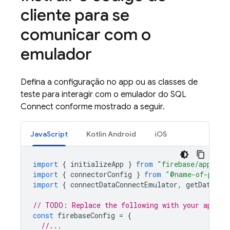
cliente para se
comunicar com o
emulador
Defina a configuração no app ou as classes de
teste para interagir com o emulador do
SQL
Connect
conforme mostrado a seguir.
JavaScript
Kotlin Android
iOS
import
{
initializeApp
}
from
"firebase/app"
;
import
{
connectorConfig
}
from
"@name-of-packa
import
{
connectDataConnectEmulator
,
getDataCon
// TODO: Replace the following with your app's 
const
firebaseConfig
=
{
//...