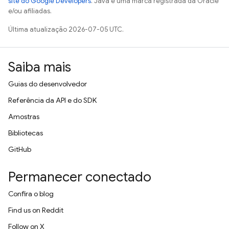
site do Google Developers
. Java é uma marca registrada da Oracle
e/ou afiliadas.
Última atualização 2026-07-05 UTC.
Saiba mais
Guias do desenvolvedor
Referência da API e do SDK
Amostras
Bibliotecas
GitHub
Permanecer conectado
Confira o blog
Find us on Reddit
Follow on X