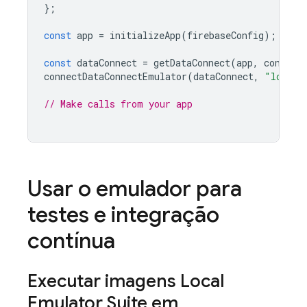
};
const
app
=
initializeApp
(
firebaseConfig
);
const
dataConnect
=
getDataConnect
(
app
,
connect
connectDataConnectEmulator
(
dataConnect
,
"localh
// Make calls from your app
Usar o emulador para
testes e integração
contínua
Executar imagens
Local
Emulator Suite
em