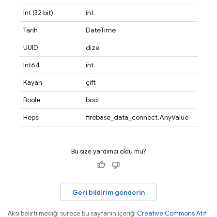
Int (32 bit)
int
Tarih
DateTime
UUID
dize
Int64
int
Kayan
çift
Boole
bool
Hepsi
firebase_data_connect.AnyValue
Bu size yardımcı oldu mu?
Geri bildirim gönderin
Aksi belirtilmediği sürece bu sayfanın içeriği
Creative Commons Atıf