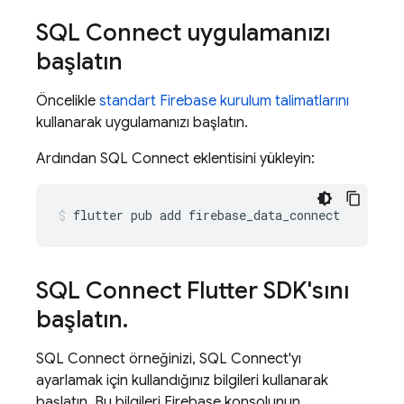
SQL Connect
uygulamanızı
başlatın
Öncelikle
standart Firebase kurulum talimatlarını
kullanarak uygulamanızı başlatın.
Ardından
SQL Connect
eklentisini yükleyin:
flutter
pub
add
firebase_data_connect
SQL Connect
Flutter SDK'sını
başlatın
.
SQL Connect
örneğinizi,
SQL Connect
'yı
ayarlamak için kullandığınız bilgileri kullanarak
başlatın. Bu bilgileri
Firebase
konsolunun