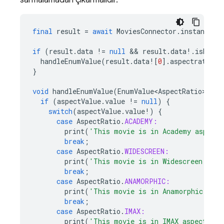
sarmalamadan çıkarmalıdır.
final
result
=
await
MoviesConnector
.
instance
.
l
if
(
result
.
data
!=
null
 && 
result
.
data
!
.
isNotEm
handleEnumValue
(
result
.
data
!
[
0
].
aspectratio
);
}
void
handleEnumValue
(
EnumValue<AspectRatio>
asp
if
(
aspectValue
.
value
!=
null
)
{
switch
(
aspectValue
.
value
!
)
{
case
AspectRatio
.
ACADEMY:
print
(
'This movie is in Academy aspect'
break
;
case
AspectRatio
.
WIDESCREEN:
print
(
'This movie is in Widescreen aspe
break
;
case
AspectRatio
.
ANAMORPHIC:
print
(
'This movie is in Anamorphic aspe
break
;
case
AspectRatio
.
IMAX:
print
(
'This movie is in IMAX aspect'
);