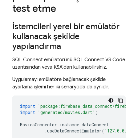
test etme
İstemcileri yerel bir emülatör
kullanacak şekilde
yapılandırma
SQL Connect
emülatörünü SQL Connect VS Code
uzantısından veya KSA'dan kullanabilirsiniz.
Uygulamayı emülatöre bağlanacak şekilde
ayarlama işlemi her iki senaryoda da aynıdır.
import
'package:firebase_data_connect/firebase_
import
'generated/movies.dart'
;
MoviesConnector
.
instance
.
dataConnect
.
useDataConnectEmulator
(
'127.0.0.1'
,