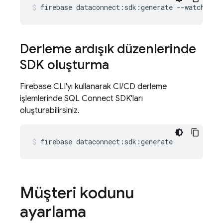
firebase
dataconnect:sdk:generate
--watch
Derleme ardışık düzenlerinde
SDK oluşturma
Firebase CLI'yı kullanarak CI/CD derleme
işlemlerinde
SQL Connect
SDK'ları
oluşturabilirsiniz.
firebase
dataconnect:sdk:generate
Müşteri kodunu
ayarlama