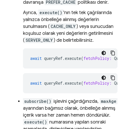
davranışa
PREFER_CACHE
politikası denir.
Ayrıca,
execute()
'nın tek tek çağrılarında
yalnızca önbelleğe alınmış değerlerin
sunulmasını (
CACHE_ONLY
) veya sunucudan
koşulsuz olarak yeni değerlerin getirilmesini
(
SERVER_ONLY
) de belirtebilirsiniz.
await
queryRef
.
execute
(
fetchPolicy:
QueryF
await
queryRef
.
execute
(
fetchPolicy:
QueryF
subscribe()
işlevini çağırdığınızda,
maxAge
ayarından bağımsız olarak, önbelleğe alınmış
içerik varsa her zaman hemen döndürülür.
execute()
numarasına yapılan sonraki