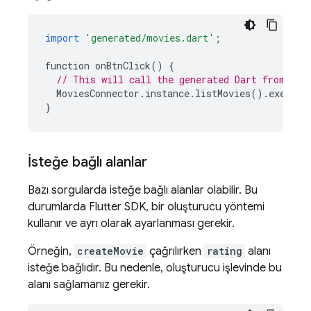
import
'generated/movies.dart'
;
function
onBtnClick
()
{
// This will call the generated Dart from the
MoviesConnector
.
instance
.
listMovies
().
execute
}
İsteğe bağlı alanlar
Bazı sorgularda isteğe bağlı alanlar olabilir. Bu
durumlarda Flutter SDK, bir oluşturucu yöntemi
kullanır ve ayrı olarak ayarlanması gerekir.
Örneğin,
createMovie
çağrılırken
rating
alanı
isteğe bağlıdır. Bu nedenle, oluşturucu işlevinde bu
alanı sağlamanız gerekir.