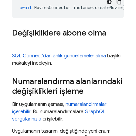
await
MoviesConnector
.
instance
.
createMovie
(
tit
Değişikliklere abone olma
SQL Connect
'dan anlık güncellemeler alma
başlıklı
makaleyi inceleyin.
Numaralandırma alanlarındaki
değişiklikleri işleme
Bir uygulamanın şeması,
numaralandırmalar
içerebilir
. Bu numaralandırmalara
GraphQL
sorgularınızla
erişilebilir.
Uygulamanın tasarımı değiştiğinde yeni enum