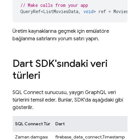
// Make calls from your app
QueryRef<ListMoviesData
,
void
>
ref
=
MoviesConn
Üretim kaynaklarına geçmek için emülatöre
bağlanma satırlarını yorum satırı yapın.
Dart SDK'sındaki veri
türleri
SQL Connect
sunucusu, yaygın GraphQL veri
türlerini temsil eder. Bunlar, SDK'da aşağıdaki gibi
gösterilir.
SQL Connect
Tür
Dart
Zaman damgası
firebase_data_connect.Timestamp