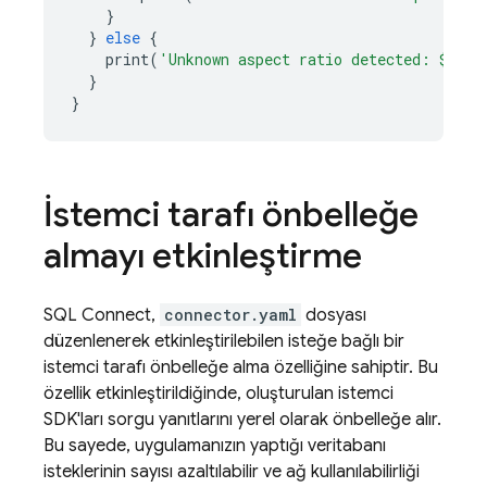
}
}
else
{
print
(
'Unknown aspect ratio detected: 
${
asp
}
}
İstemci tarafı önbelleğe
almayı etkinleştirme
SQL Connect
,
connector.yaml
dosyası
düzenlenerek etkinleştirilebilen isteğe bağlı bir
istemci tarafı önbelleğe alma özelliğine sahiptir. Bu
özellik etkinleştirildiğinde, oluşturulan istemci
SDK'ları sorgu yanıtlarını yerel olarak önbelleğe alır.
Bu sayede, uygulamanızın yaptığı veritabanı
isteklerinin sayısı azaltılabilir ve ağ kullanılabilirliği