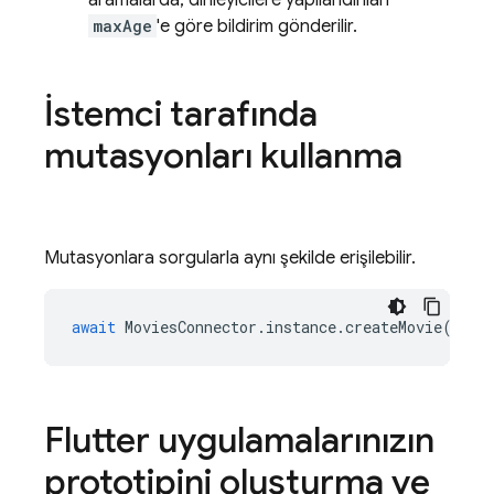
aramalarda, dinleyicilere yapılandırılan
maxAge
'e göre bildirim gönderilir.
İstemci tarafında
mutasyonları kullanma
Mutasyonlara sorgularla aynı şekilde erişilebilir.
await
MoviesConnector
.
instance
.
createMovie
({
ti
Flutter uygulamalarınızın
prototipini oluşturma ve