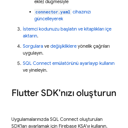
ekle) düğmesiyle
connector.yaml
cihazınızı
güncelleyerek
İstemci kodunuzu başlatın ve kitaplıkları içe
aktarın
.
Sorgulara
ve
değişikliklere
yönelik çağrıları
uygulayın.
SQL Connect
emülatörünü ayarlayıp kullanın
ve yineleyin.
Flutter SDK'nızı oluşturun
Uygulamalarınızda
SQL Connect
oluşturulan
SDK'ları ayarlamak için
Firebase
KSA'yı kullanın.