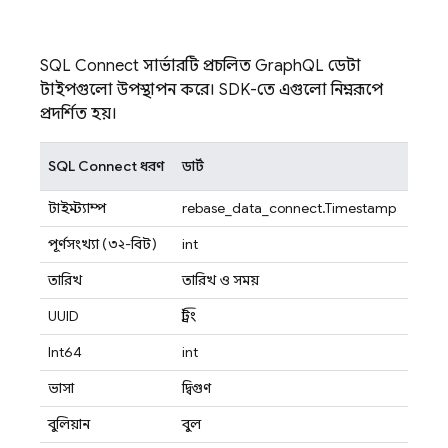
SQL Connect
সার্ভারটি প্রচলিত GraphQL ডেটা
টাইপগুলো উপস্থাপন করে। SDK-তে এগুলো নিম্নরূপে
প্রদর্শিত হয়।
SQL Connect
ধরণ
ডার্ট
টাইমস্ট্যাম্প
firebase_data_connect.Timestamp
পূর্ণসংখ্যা (৩২-বিট)
int
তারিখ
তারিখ ও সময়
UUID
স্ট্রিং
Int64
int
ভাসা
দ্বিগুণ
বুলিয়ান
বুল