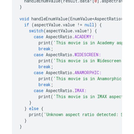
handleEnumValue
(
result
.
data
!
[
0
].
aspectratio
);
}
void
handleEnumValue
(
EnumValue<AspectRatio>
asp
if
(
aspectValue
.
value
!=
null
)
{
switch
(
aspectValue
.
value
!
)
{
case
AspectRatio
.
ACADEMY:
print
(
'This movie is in Academy aspect'
break
;
case
AspectRatio
.
WIDESCREEN:
print
(
'This movie is in Widescreen aspe
break
;
case
AspectRatio
.
ANAMORPHIC:
print
(
'This movie is in Anamorphic aspe
break
;
case
AspectRatio
.
IMAX:
print
(
'This movie is in IMAX aspect'
);
}
}
else
{
print
(
'Unknown aspect ratio detected: 
${
asp
}
}