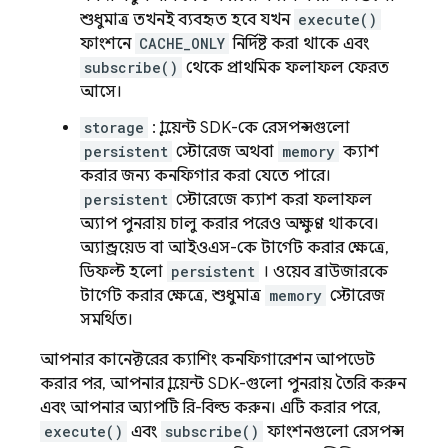
শুধুমাত্র তখনই ব্যবহৃত হবে যখন
execute()
ফাংশনে
CACHE_ONLY
নির্দিষ্ট করা থাকে এবং
subscribe()
থেকে প্রাথমিক ফলাফল ফেরত
আসে।
storage
: ক্লায়েন্ট SDK-কে রেসপন্সগুলো
persistent
স্টোরেজ অথবা
memory
ক্যাশ
করার জন্য কনফিগার করা যেতে পারে।
persistent
স্টোরেজে ক্যাশ করা ফলাফল
অ্যাপ পুনরায় চালু করার পরেও অক্ষুণ্ণ থাকবে।
অ্যান্ড্রয়েড বা আইওএস-কে টার্গেট করার ক্ষেত্রে,
ডিফল্ট হলো
persistent
। ওয়েব ব্রাউজারকে
টার্গেট করার ক্ষেত্রে, শুধুমাত্র
memory
স্টোরেজ
সমর্থিত।
আপনার কানেক্টরের ক্যাশিং কনফিগারেশন আপডেট
করার পর, আপনার ক্লায়েন্ট SDK-গুলো পুনরায় তৈরি করুন
এবং আপনার অ্যাপটি রি-বিল্ড করুন। এটি করার পরে,
execute()
এবং
subscribe()
ফাংশনগুলো রেসপন্স