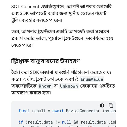
SQL Connect
ওয়ার্কফ্লোতে, আপনি আপনার কোয়েরি
এবং SDK আপডেট করার জন্য স্থানীয় ডেভেলপমেন্ট
টুলিং ব্যবহার করতে পারেন।
তবে, আপনার ক্লায়েন্টদের একটি আপডেট করা সংস্করণ
প্রকাশ করার আগে, পুরোনো ক্লায়েন্টগুলো অকার্যকর হয়ে
যেতে পারে।
স্থিতিস্থাপক বাস্তবায়নের উদাহরণ
তৈরি করা SDK অজানা মানগুলি পরিচালনা করতে বাধ্য
করে। অর্থাৎ, ক্লায়েন্ট কোডকে অবশ্যই
EnumValue
অবজেক্টটিকে
Known
বা
Unknown
যেকোনো একটিতে
আনর‍্যাপ করতে হবে।
final
result
=
await
MoviesConnector
.
instance
.
l
if
(
result
.
data
!=
null
 && 
result
.
data
!
.
isNotEm