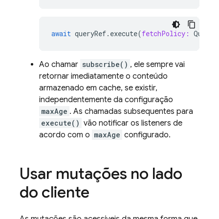
await
queryRef
.
execute
(
fetchPolicy:
QueryF
Ao chamar
subscribe()
, ele sempre vai
retornar imediatamente o conteúdo
armazenado em cache, se existir,
independentemente da configuração
maxAge
. As chamadas subsequentes para
execute()
vão notificar os listeners de
acordo com o
maxAge
configurado.
Usar mutações no lado
do cliente