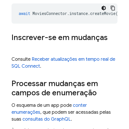
await
MoviesConnector
.
instance
.
createMovie
(
tit
Inscrever-se em mudanças
Consulte
Receber atualizações em tempo real de
SQL Connect
.
Processar mudanças em
campos de enumeração
O esquema de um app pode
conter
enumerações
, que podem ser acessadas pelas
suas
consultas do GraphQL
.