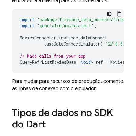
emulador é a mesma para os dois cenários.
import
'package:firebase_data_connect/firebase_
import
'generated/movies.dart'
;
MoviesConnector
.
instance
.
dataConnect
.
useDataConnectEmulator
(
'127.0.0.1'
,
// Make calls from your app
QueryRef<ListMoviesData
,
void
>
ref
=
MoviesConn
Para mudar para recursos de produção, comente
as linhas de conexão com o emulador.
Tipos de dados no SDK
do Dart