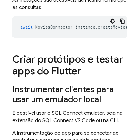
As mutações são acessíveis da mesma forma que
as consultas.
await
MoviesConnector
.
instance
.
createMovie
({
ti
Criar protótipos e testar
apps do Flutter
Instrumentar clientes para
usar um emulador local
É possível usar o
SQL Connect
emulator, seja na
extensão do SQL Connect VS Code ou na CLI.
A instrumentação do app para se conectar ao