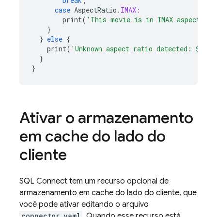
break
;
case
AspectRatio
.
IMAX:
print
(
'This movie is in IMAX aspect'
);
}
}
else
{
print
(
'Unknown aspect ratio detected: 
${
asp
}
}
Ativar o armazenamento
em cache do lado do
cliente
SQL Connect
tem um recurso opcional de
armazenamento em cache do lado do cliente, que
você pode ativar editando o arquivo
connector.yaml
. Quando esse recurso está