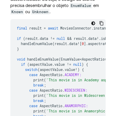
precisa desembrulhar o objeto
EnumValue
em
Known
ou
Unknown
.
final
result
=
await
MoviesConnector
.
instance
.
l
if
(
result
.
data
!=
null
 && 
result
.
data
!
.
isNotEm
handleEnumValue
(
result
.
data
!
[
0
].
aspectratio
);
}
void
handleEnumValue
(
EnumValue<AspectRatio>
asp
if
(
aspectValue
.
value
!=
null
)
{
switch
(
aspectValue
.
value
!
)
{
case
AspectRatio
.
ACADEMY:
print
(
'This movie is in Academy aspect'
break
;
case
AspectRatio
.
WIDESCREEN:
print
(
'This movie is in Widescreen aspe
break
;
case
AspectRatio
.
ANAMORPHIC:
print
(
'This movie is in Anamorphic aspe