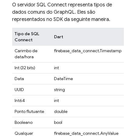
O servidor
SQL Connect
representa tipos de
dados comuns do GraphQL. Eles são
representados no SDK da seguinte maneira.
Tipo de
SQL
Dart
Connect
Carimbo de
firebase_data_connect.Timestamp
data/hora
Int (32 bits)
int
Data
DateTime
UUID
string
Int64
int
Ponto flutuante
double
Booleano
bool
Qualquer
firebase_data_connect.AnyValue