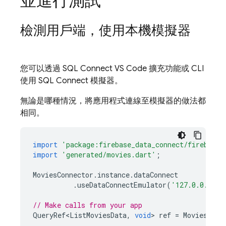
並進行測試
檢測用戶端，使用本機模擬器
您可以透過 SQL Connect VS Code 擴充功能或 CLI
使用
SQL Connect
模擬器。
無論是哪種情況，將應用程式連線至模擬器的做法都
相同。
import
'package:firebase_data_connect/firebase_
import
'generated/movies.dart'
;
MoviesConnector
.
instance
.
dataConnect
.
useDataConnectEmulator
(
'127.0.0.1'
,
// Make calls from your app
QueryRef<ListMoviesData
,
void
>
ref
=
MoviesConn