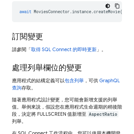
await
MoviesConnector
.
instance
.
createMovie
(
tit
訂閱變更
請參閱「
取得
SQL Connect
的即時更新
」。
處理列舉欄位的變更
應用程式的結構定義可以
包含列舉
，可供
GraphQL
查詢
存取。
隨著應用程式設計變更，您可能會新增支援的列舉
值。舉例來說，假設您在應用程式生命週期的稍後階
段，決定將 FULLSCREEN 值新增至
AspectRatio
列舉。
在
SQL Connect
工作流程中，您可以使用本機開發