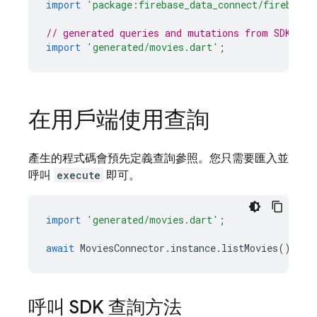
import
'package:firebase_data_connect/firebase_
// generated queries and mutations from SDK
import
'generated/movies.dart'
;
在用戶端使用查詢
產生的程式碼會預先定義查詢參照。您只需要匯入並
呼叫
execute
即可。
import
'generated/movies.dart'
;
await
MoviesConnector
.
instance
.
listMovies
().
exe
呼叫 SDK 查詢方法