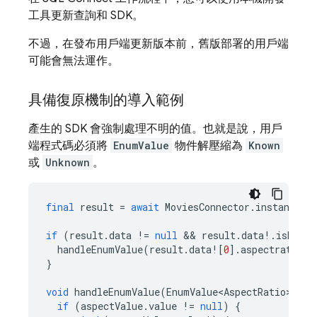
工具更新查詢和 SDK。
不過，在發布用戶端更新版本前，舊版部署的用戶端
可能會無法運作。
具備復原機制的導入範例
產生的 SDK 會強制處理不明的值。也就是說，用戶
端程式碼必須將
EnumValue
物件解壓縮為
Known
或
Unknown
。
final
result
=
await
MoviesConnector
.
instance
.
l
if
(
result
.
data
!=
null
 && 
result
.
data
!
.
isNotEm
handleEnumValue
(
result
.
data
!
[
0
].
aspectratio
);
}
void
handleEnumValue
(
EnumValue<AspectRatio>
asp
if
(
aspectValue
.
value
!=
null
)
{