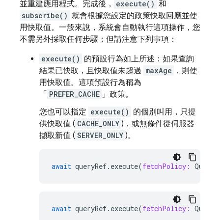
並重建應用程式。完成後，
execute()
和
subscribe()
就會根據您設定的政策快取回應並使
用快取值。一般來說，系統會自動執行這項操作，您
不需另外採取任何步驟；但請注意下列事項：
execute()
的預設行為如上所述：如果查詢
結果已快取，且快取值未超過
maxAge
，則使
用快取值。這項預設行為稱為
「
PREFER_CACHE
」政策。
您也可以指定
execute()
的個別叫用，只提
供快取值 (
CACHE_ONLY
)，或無條件從伺服器
擷取新值 (
SERVER_ONLY
)。
await
queryRef
.
execute
(
fetchPolicy:
QueryF
await
queryRef
.
execute
(
fetchPolicy:
QueryF