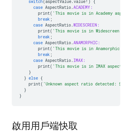
switch
(
aspectValue
.
value
!
)
{
case
AspectRatio
.
ACADEMY:
print
(
'This movie is in Academy aspect'
break
;
case
AspectRatio
.
WIDESCREEN:
print
(
'This movie is in Widescreen aspe
break
;
case
AspectRatio
.
ANAMORPHIC:
print
(
'This movie is in Anamorphic aspe
break
;
case
AspectRatio
.
IMAX:
print
(
'This movie is in IMAX aspect'
);
}
}
else
{
print
(
'Unknown aspect ratio detected: 
${
asp
}
}
啟用用戶端快取