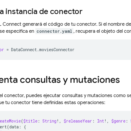
a instancia de conector
L Connect
generará el código de tu conector. Si el nombre d
se especifica en
connector.yaml
, recupera el objeto del co
or
=
DataConnect
.
moviesConnector
nta consultas y mutaciones
el conector, puedes ejecutar consultas y mutaciones como s
 tu conector tiene definidas estas operaciones:
eateMovie
(
$title
:
String
!,
$releaseYear
:
Int
!,
$genre
:
ert
(
data
:
{