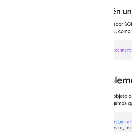
Obtén un
Cloud Functions
El emulador
SQ
Extensions
movies
, como 
Firebase ML
let
connect
PRODUCTOS RELACIONADOS
Cloud Messaging
Remote Config
Impleme
Con el objeto d
Supongamos que
mutation
cr
movie_ins