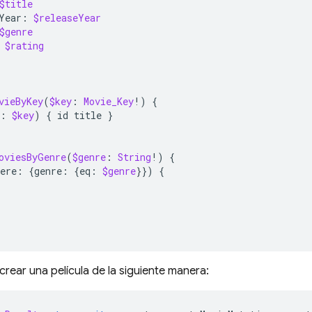
$title
Year
:
$releaseYear
$genre
$rating
vieByKey
(
$key
:
Movie_Key
!)
{
:
$key
)
{
id
title
}
oviesByGenre
(
$genre
:
String
!)
{
ere
:
{
genre
:
{
eq
:
$genre
}})
{
rear una película de la siguiente manera: