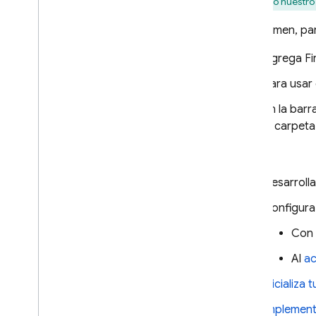
siguiendo nuestr
Genera SDKs de Admin
Usa el emulador de SQL Connect
En resumen, par
para CI
/
CD
Agrega Fi
Administra proyectos de SQL
Connect
Para usar
Administra esquemas y
conectores
En la bar
Administra servicios y bases de
la carpeta
datos
Luego:
Ejecuta operaciones con
privilegios con el SDK de Firebase
Admin
Desarroll
Soluciones de SQL Connect
Configura
Usa la asistencia de IA para
Con 
esquemas
,
consultas y
mutaciones
Al
ac
Ampliar con Cloud Functions
Inicializa
Extiende la compatibilidad con
fuentes de datos con resolutores
Implement
personalizados