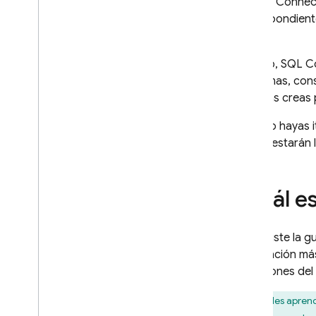
de
SQL Connec
Implementa consultas de SQL
correspondientes
Connect
app).
Implementa mutaciones de SQL
Connect
Por eso,
SQL C
Cómo proteger las operaciones
esquemas, cons
con autorización
mientras creas 
Implementa operaciones con
SQL nativo
Cuando hayas ite
Desarrolla y realiza pruebas
cliente estarán
con SQL Connect
Cómo crear datos de prueba
iniciales y realizar operaciones
¿Cuál es
masivas
Genera SDK web
Genera SDK de Android
Si seguiste la g
Genera SDK de i
OS
información más
Genera SDK de Flutter
mutaciones del 
Obtener actualizaciones en
Puedes aprende
tiempo real