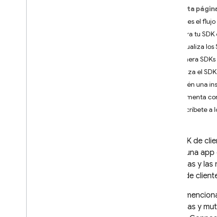
En esta págin
App Check
¿Cuál es el fluj
Genera tu SDK 
SQL Connect
Actualiza los
Introducción
Genera SDKs 
Precios y facturación
Inicializa el S
Comenzar
Obtén una in
Comienza a usar agentes de IA
Implementa con
Suscríbete a 
Guías de inicio rápido
Plataformas de Apple
Android
Los SDK de cli
React
desde una app d
Flutter
consultas y la
lógica de client
Diseñar esquemas y
operaciones
Como mencionamo
Diseña esquemas de SQL
consultas y mut
Connect