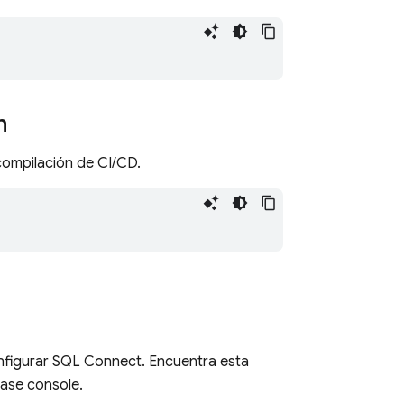
n
ompilación de CI/CD.
nfigurar
SQL Connect
. Encuentra esta
base
console.