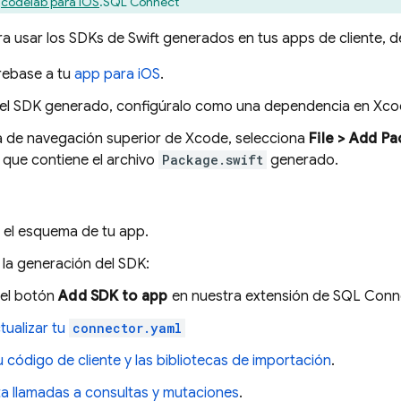
o
codelab para iOS
.
SQL Connect
a usar los SDKs de Swift generados en tus apps de cliente, d
rebase a tu
app para iOS
.
 el SDK generado, configúralo como una dependencia en Xco
ra de navegación superior de Xcode, selecciona
File > Add P
 que contiene el archivo
Package.swift
generado.
a el esquema de tu app.
 la generación del SDK:
el botón
Add SDK to app
en nuestra extensión de SQL Conn
tualizar tu
connector.yaml
 tu código de cliente y las bibliotecas de importación
.
a llamadas a consultas y mutaciones
.