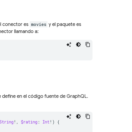
el conector es
movies
y el paquete es
nector llamando a:
e define en el código fuente de GraphQL.
String
!,
$rating
:
Int
!)
{