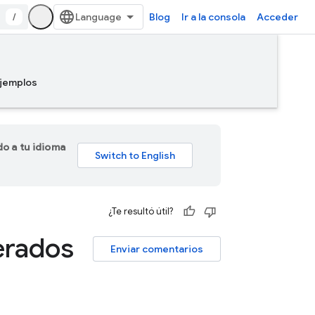
/
Blog
Ir a la consola
Acceder
jemplos
do a tu idioma
¿Te resultó útil?
erados
Enviar comentarios