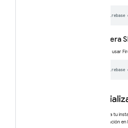
Configuración de IAM para
proyectos de SQL Connect
firebase
Referencia de Common
Expression Language (CEL)
Referencia de Cloud Audit
Genera S
Logging
Puedes usar Fi
Cloud Firestore
Realtime Database
firebase
Storage
Reglas de seguridad
Iniciali
App Hosting
Inicializa tu ins
información en 
Hosting