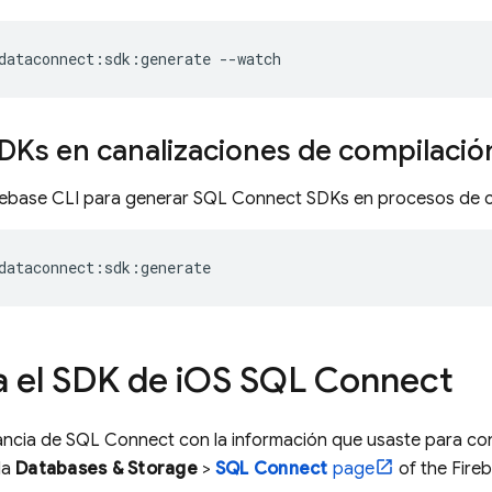
dataconnect:sdk:generate
--watch
DKs en canalizaciones de compilació
rebase CLI para generar
SQL Connect
SDKs en procesos de c
dataconnect:sdk:generate
za el SDK de i
OS
SQL Connect
tancia de
SQL Connect
con la información que usaste para co
la
Databases & Storage
>
SQL Connect
page
of the
Fire