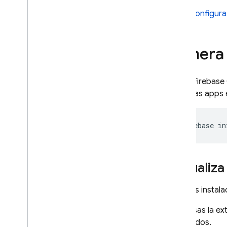
Realiza una búsqueda de
Configura
similitud de vectores
Realiza búsquedas en el texto
completo
Genera 
Guías de referencia del
lenguaje Graph
QL
Usa el
Firebase
Referencia de directivas
todas las apps 
Referencia de consultas
Referencia de mutaciones
Referencia de objetos
firebase
in
Referencia de objetos de entrada
Referencia de escalares
Referencia de enums
Actualiza
Guías de referencia
Si tienes insta
adicionales
Referencia de CLI
Si no usas la 
Referencia del archivo de
generados.
configuración de SQL Connect