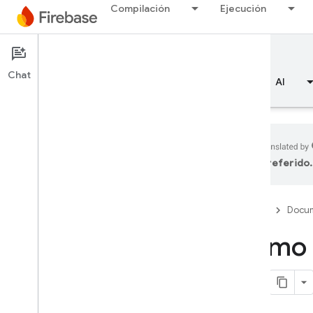
Compilación
Ejecución
Documentation
SQL Connect
Chat
Descripción general
Aspectos básicos
AI
preferido.
Descripción general
Firebase
Docum
Emulator Suite
Cómo u
Authentication
Verificación del número de
teléfono