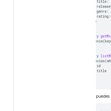
title
:
release
genre
:
rating
:
})
}
query
getMo
movie
(
key
}
query
listM
movies
(
wh
id
title
}
}
Luego, puedes c