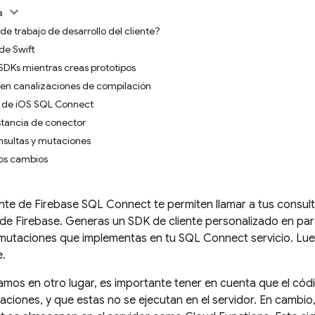
a
o de trabajo de desarrollo del cliente?
de Swift
 SDKs mientras creas prototipos
en canalizaciones de compilación
DK de iOS SQL Connect
stancia de conector
sultas y mutaciones
los cambios
ente de
Firebase SQL Connect
te permiten llamar a tus consul
e Firebase. Generas un SDK de cliente personalizado en para
s mutaciones que implementas en tu
SQL Connect
servicio. Lu
e.
s en otro lugar, es importante tener en cuenta que el códig
aciones, y que estas no se ejecutan en el servidor. En cambi