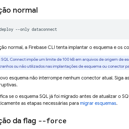
ção normal
deploy
--only
dataconnect
ção normal, a
Firebase
CLI tenta implantar o esquema e os c
:
SQL Connect
impõe um limite de 100 kB em arquivos de origem de es
stranhos ou não utilizados nas implantações de esquema ou conector para
o novo esquema não interrompe nenhum conector atual. Siga a
uptivas.
fica se o esquema SQL já foi migrado antes de atualizar o
SQ
aticamente as etapas necessárias para
migrar esquemas
.
ção da flag
--force