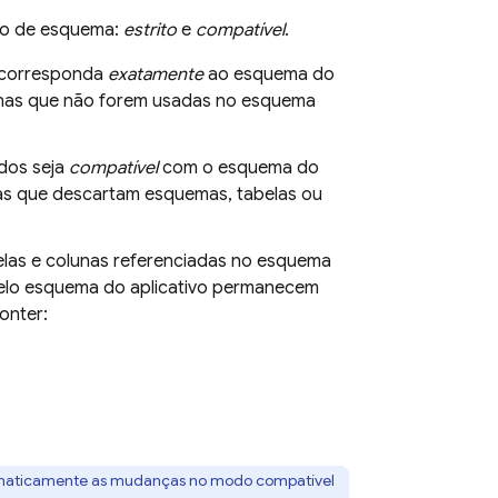
ão de esquema:
estrito
e
compatível
.
s corresponda
exatamente
ao esquema do
olunas que não forem usadas no esquema
dos seja
compatível
com o esquema do
ças que descartam esquemas, tabelas ou
elas e colunas referenciadas no esquema
pelo esquema do aplicativo permanecem
onter:
omaticamente as mudanças no modo compatível