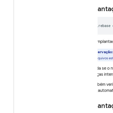
Implanta
firebase
Nessa implanta
Observação
incluir arquivos e
Ele valida se 
mudanças interr
Ele também veri
solicita autom
Implanta