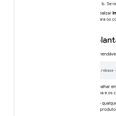
Se n
Firebase ML
Realizar
i
para os c
PRODUTOS RELACIONADOS
Cloud Messaging
Implant
Remote Config
É recomendável 
firebase
Ao trabalhar e
esquema e os c
Usando qualqu
outros produtos