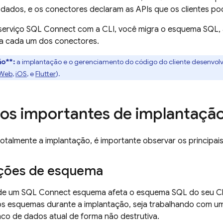
s dados, e os conectores declaram as APIs que os clientes p
serviço
SQL Connect
com a CLI, você migra o esquema SQL, 
za cada um dos conectores.
o**:
a implantação e o gerenciamento do código do cliente desenvol
Web
,
iOS
, e
Flutter
).
os importantes de implantaçã
otalmente a implantação, é importante observar os principa
ções de esquema
 de um
SQL Connect
esquema afeta o esquema SQL do seu
C
s esquemas durante a implantação, seja trabalhando com u
co de dados atual de forma não destrutiva.