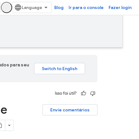
Blog
Ir para o console
Fazer login
údos para seu
Isso foi útil?
 e
Envie comentários