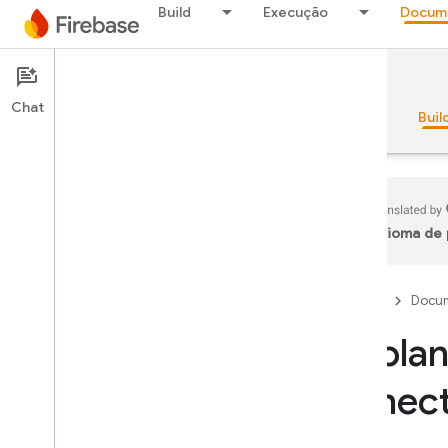
Build
Execução
Docum
Documentation
SQL Connect
Chat
Visão geral
Princípios básicos
AI
Buil
idioma de 
Visão geral
Firebase
Docum
Pacote de emuladores
Implan
Authentication
conec
Verificação do número de
telefone