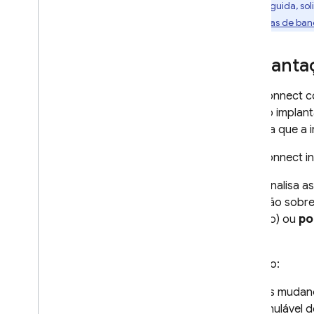
e, em seguida, so
completo
esquemas de ban
Guias de referência da
linguagem Graph
QL
Implanta
Referência de diretivas
Referência de consultas
SQL Connect
co
Referência de mutações
quando implant
Referência de objetos
significa que a
Referência de objetos de entrada
Referência de escalares
SQL Connect
in
Referência de tipos enumerados
A CLI analisa 
Outros guias de referência
avaliação sob
de aviso) ou
po
Referência da CLI
cliente.
Referência do arquivo de
configuração do SQL Connect
Exemplo:
Configuração do IAM para
projetos do SQL Connect
As mudanç
Referência da linguagem de
anulável 
expressão comum (CEL)