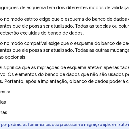
igrações de esquema têm dois diferentes modos de validaç
ão no modo estrito exige que o esquema do banco de dado
o antes que ele possa ser atualizado. Todas as tabelas ou c
ect
serão excluídas do banco de dados.
ão no modo compatível exige que o esquema do banco de da
o antes que ele possa ser atualizado. Todas as outras mudan
ão opcionais.
l significa que as migrações de esquema afetam apenas tab
tivo. Os elementos do banco de dados que não são usados 
os. Portanto, após a implantação, o banco de dados poderá c
uemas
las
nas
:
por padrão, as ferramentas que processam a migração aplicam aut