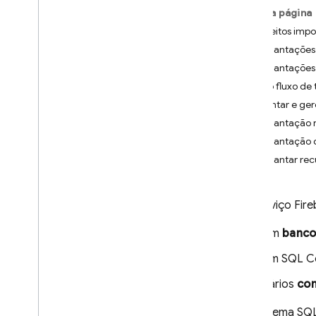
Nesta página
App Check
Conceitos impo
Implantaçõe
SQL Connect
Implantações
Introdução
Siga o fluxo de
Preços e faturamento
Implantar e ge
Começar
Implantação 
Começar a usar agentes de IA
Implantação d
Implantar rec
Guias de início rápido
Plataformas da Apple
Android
Um serviço
Fir
Reagir
Um
banco
Flutter
um
SQL C
Criar esquemas e operações
Projetar esquemas do SQL
vários
co
Connect
Implementar consultas do SQL
O esquema SQL 