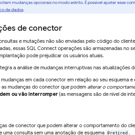
licitam mudanças opcionais no modo estrito. É possível ajustar esse
co de dados
.
ções de conector
nsultas e mutações não são enviadas pelo código do cliente 
adas, essas
SQL Connect
operações são armazenadas no se
 implantação pode prejudicar os usuários atuais.
tegra a análise de mudanças interruptivas nas atualizações 
as mudanças em cada conector em relação ao seu esquema e
re as mudanças do conector que podem
alterar o comportame
dem ou vão interromper
(as mensagens são de nível de int
as de conector que podem alterar o comportamento do cli
de uma consulta sem uma anotação de esquema
@retired
.