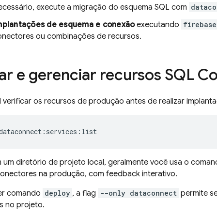
ecessário, execute a migração do esquema SQL com
dataco
mplantações de esquema e conexão
executando
firebas
onectores ou combinações de recursos.
ar e gerenciar recursos
SQL Co
verificar os recursos de produção antes de realizar implant
dataconnect:services:list
m um diretório de projeto local, geralmente você usa o coma
onectores na produção, com feedback interativo.
er comando
deploy
, a flag
--only dataconnect
permite s
 no projeto.