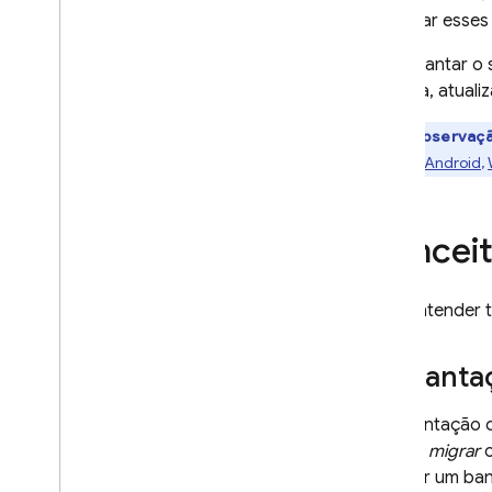
Connect
visualizar esse
Implementar mutações do SQL
Connect
Ao implantar o 
Proteger operações com
seguida, atuali
autorização
**Observaçã
Implementar operações usando
SQL nativo
do SDK (
Android
,
Desenvolver e testar com o
SQL Connect
Conceit
Gerar dados de teste e realizar
operações em massa
Gerar SDKs da Web
Para entender t
Gerar SDKs do Android
Gerar SDKs para i
OS
Implanta
Gerar SDKs do Flutter
Receber atualizações em tempo
A implantação
real
ajuda a
migrar
o
Gerar SDKs Admin
adaptar um ban
Usar o emulador do SQL Connect