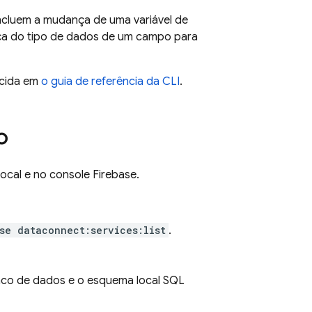
ncluem a mudança de uma variável de
ça do tipo de dados de um campo para
ecida em
o guia de referência da CLI
.
o
local e no console
Firebase
.
se dataconnect:services:list
.
co de dados e o esquema local
SQL