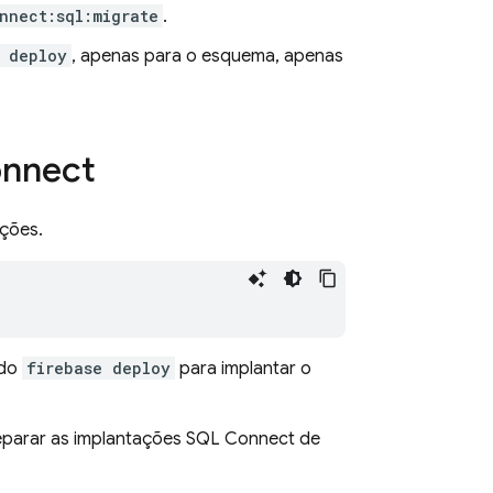
nnect:sql:migrate
.
e deploy
, apenas para o esquema, apenas
nnect
ações.
ndo
firebase deploy
para implantar o
eparar as implantações
SQL Connect
de