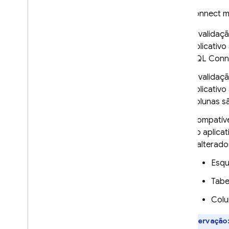
para CI
/
CD
SQL Connect
m
Gerenciar projetos do SQL
A validaç
Connect
aplicativ
Gerenciar esquemas e
conectores
SQL Conn
Gerenciar serviços e bancos de
A validaç
dados
aplicativ
Executar operações privilegiadas
colunas s
com o SDK Admin do Firebase
Compatíve
Soluções do SQL Connect
do aplica
Usar a assistência de IA para
inalterad
esquemas
,
consultas e mutações
Ampliar com Cloud Functions
Esq
Estender o suporte a fontes de
dados com resoluções
Tabe
personalizadas
Colu
Realizar pesquisa de similaridade
vetorial
Observação
Fazer pesquisa de texto