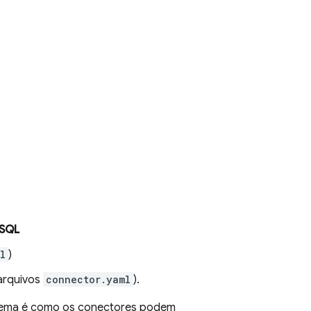
SQL
l
)
arquivos
connector.yaml
).
ma é como os conectores podem