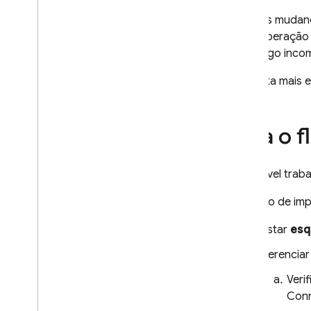
Referência dos Registros de
As mudanç
auditoria do Cloud
operação 
algo inco
Cloud Firestore
Uma lista mais 
Realtime Database
Siga o 
Storage
Regras de segurança
É possível trab
Um fluxo de im
App Hosting
Listar
esq
Hosting
Gerencia
Cloud Functions
Veri
Con
Extensions