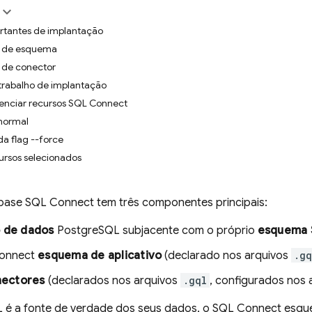
rtantes de implantação
s de esquema
 de conector
 trabalho de implantação
renciar recursos SQL Connect
normal
a flag --force
ursos selecionados
ebase SQL Connect
tem três componentes principais:
 de dados
PostgreSQL subjacente com o próprio
esquema 
onnect
esquema de aplicativo
(declarado nos arquivos
.gq
nectores
(declarados nos arquivos
.gql
, configurados nos 
é a fonte de verdade dos seus dados, o
SQL Connect
esque