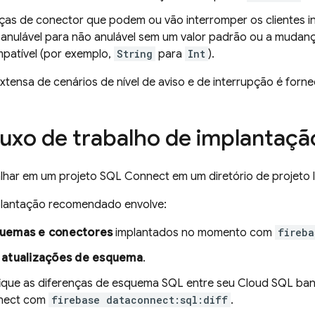
as de conector que podem ou vão interromper os clientes i
anulável para não anulável sem um valor padrão ou a mudan
mpatível (por exemplo,
String
para
Int
).
extensa de cenários de nível de aviso e de interrupção é forn
fluxo de trabalho de implantaçã
alhar em um projeto
SQL Connect
em um diretório de projeto 
plantação recomendado envolve:
uemas e conectores
implantados no momento com
fireba
r
atualizações de esquema
.
fique as diferenças de esquema SQL entre seu
Cloud SQL
ban
nect
com
firebase dataconnect:sql:diff
.