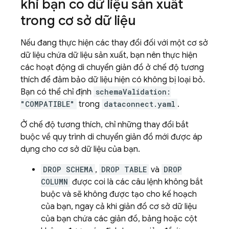
khi bạn có dữ liệu sản xuất
trong cơ sở dữ liệu
Nếu đang thực hiện các thay đổi đối với một cơ sở
dữ liệu chứa dữ liệu sản xuất, bạn nên thực hiện
các hoạt động di chuyển giản đồ ở chế độ tương
thích để đảm bảo dữ liệu hiện có không bị loại bỏ.
Bạn có thể chỉ định
schemaValidation:
"COMPATIBLE"
trong
dataconnect.yaml
.
Ở chế độ tương thích, chỉ những thay đổi bắt
buộc về quy trình di chuyển giản đồ mới được áp
dụng cho cơ sở dữ liệu của bạn.
DROP SCHEMA
,
DROP TABLE
và
DROP
COLUMN
được coi là các câu lệnh không bắt
buộc và sẽ không được tạo cho kế hoạch
của bạn, ngay cả khi giản đồ cơ sở dữ liệu
của bạn chứa các giản đồ, bảng hoặc cột