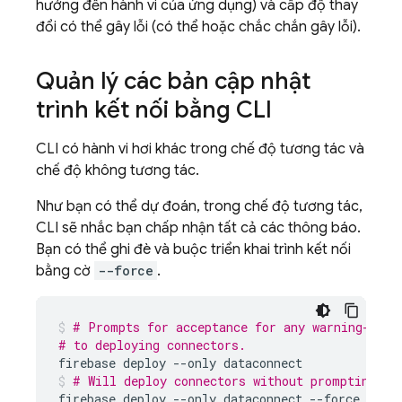
hưởng đến hành vi của ứng dụng) và cấp độ thay
đổi có thể gây lỗi (có thể hoặc chắc chắn gây lỗi).
Quản lý các bản cập nhật
trình kết nối bằng CLI
CLI có hành vi hơi khác trong chế độ tương tác và
chế độ không tương tác.
Như bạn có thể dự đoán, trong chế độ tương tác,
CLI sẽ nhắc bạn chấp nhận tất cả các thông báo.
Bạn có thể ghi đè và buộc triển khai trình kết nối
bằng cờ
--force
.
# Prompts for acceptance for any warning-leve
# to deploying connectors.
firebase
deploy
--only
dataconnect
# Will deploy connectors without prompting.
firebase
deploy
--only
dataconnect
--force