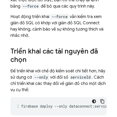
xác thực lược đồ SQL, bạn có thể chạy lại lệnh
bằng
--force
để bỏ qua các quy trình này.
Hoạt động triển khai
--force
vẫn kiểm tra xem
giản đồ SQL có khớp với giản đồ
SQL Connect
hay không, cảnh báo về sự không tương thích và
nhắc nhở.
Triển khai các tài nguyên đã
chọn
Để triển khai với chế độ kiểm soát chi tiết hơn, hãy
sử dụng cờ
--only
với đối số
serviceId
. Cách
chỉ triển khai các thay đổi về giản đồ cho một dịch
vụ cụ thể:
firebase
deploy
--only
dataconnect:serviceId: