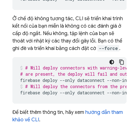
Ở chế độ không tương tác, CLI sẽ triển khai trình
kết nối của bạn miễn là không có các đánh giá ở
cấp độ ngắt. Nếu không, tập lệnh của bạn sẽ
thoát với nhật ký các thay đổi gây lỗi. Bạn có thể
ghi đè và triển khai bằng cách đặt cờ
--force
.
# Will deploy connectors with warning-level c
# are present, the deploy will fail and output 
firebase
deploy
--only
dataconnect
--non-intera
# Will deploy the connectors from the previou
firebase
deploy
--only
dataconnect
--non-intera
Để biết thêm thông tin, hãy xem
hướng dẫn tham
khảo về CLI
.