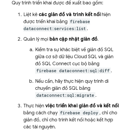
Quy trình triển khai được đề xuất bao gồm:
Liệt kê
các giản đồ và trình kết nối
hiện
được triển khai bằng
firebase
dataconnect:services:list
.
Quản lý mọi
bản cập nhật giản đồ
.
Kiểm tra sự khác biệt về giản đồ SQL
giữa cơ sở dữ liệu
Cloud SQL
và giản
đồ
SQL Connect
cục bộ bằng
firebase dataconnect:sql:diff
.
Nếu cần, hãy thực hiện quy trình di
chuyển giản đồ SQL bằng
dataconnect:sql:migrate
.
Thực hiện
việc triển khai giản đồ và kết nối
bằng cách chạy
firebase deploy
, chỉ cho
giản đồ, chỉ cho trình kết nối hoặc kết hợp
các tài nguyên.