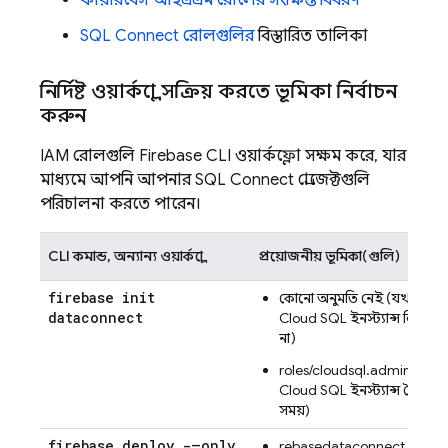
ফায়ারবেস আইএএম রোলের সংক্ষিপ্ত বিবরণ
SQL Connect
রোলগুলির
বিস্তারিত তালিকা
নির্দিষ্ট ওয়ার্কফ্লো সক্রিয় করতে ভূমিকা নির্বাচন
করুন
IAM রোলগুলি
Firebase
CLI ওয়ার্কফ্লো সক্ষম করে, যার
মাধ্যমে আপনি আপনার
SQL Connect
প্রোজেক্টগুলি
পরিচালনা করতে পারেন।
CLI কমান্ড, অন্যান্য ওয়ার্কফ্লো
প্রয়োজনীয় ভূমিকা(গুলি)
firebase init
কোনো অনুমতি নেই (যখন কো
dataconnect
Cloud SQL
ইনস্ট্যান্স লিঙ্ক কর
না)
roles/cloudsql.admin (একট
Cloud SQL
ইনস্ট্যান্স তৈরি ক
সময়)
firebase deploy -–only
firebasedataconnect.conne