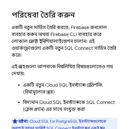
পরিষেবা তৈরি করুন
একটি নতুন সার্ভিস তৈরি করতে,
Firebase
কনসোল
ব্যবহার করুন অথবা
Firebase
CLI ব্যবহার করে
লোকাল প্রজেক্ট ইনিশিয়ালাইজেশন চালান। এই
ওয়ার্কফ্লোগুলো একটি নতুন
SQL Connect
সার্ভিস তৈরি
করে।
এই প্রবাহগুলো আপনাকে নিম্নলিখিত বিষয়গুলোতেও পথ
দেখায়:
একটি নতুন
Cloud SQL
ইনস্ট্যান্স প্রোভিশনিং
(বিনামূল্যের স্তর)
বিদ্যমান
Cloud SQL
ইনস্ট্যান্সকে
SQL Connect
(ব্লেজ প্ল্যান) এর সাথে সংযুক্ত করা
দ্রষ্টব্য:
Cloud SQL
for PostgreSQL ইনস্ট্যান্সগুলোকে
অবশ্যই তাদের সংশ্লিষ্ট
SQL Connect
ইনস্ট্যান্সের একই স্থানে