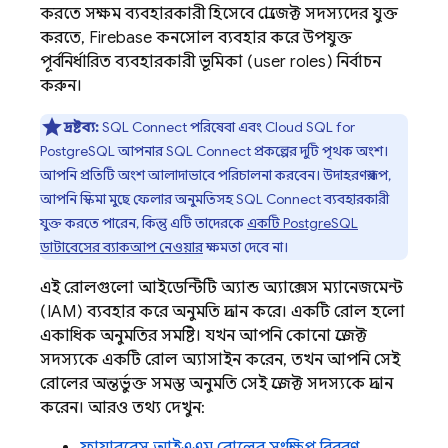
করতে সক্ষম ব্যবহারকারী হিসেবে প্রোজেক্ট সদস্যদের যুক্ত
করতে,
Firebase
কনসোল ব্যবহার করে উপযুক্ত
পূর্বনির্ধারিত ব্যবহারকারী ভূমিকা (user roles) নির্বাচন
করুন।
দ্রষ্টব্য:
SQL Connect
পরিষেবা এবং
Cloud SQL
for
PostgreSQL আপনার
SQL Connect
প্রকল্পের দুটি পৃথক অংশ।
আপনি প্রতিটি অংশ আলাদাভাবে পরিচালনা করবেন। উদাহরণস্বরূপ,
আপনি স্কিমা মুছে ফেলার অনুমতিসহ
SQL Connect
ব্যবহারকারী
যুক্ত করতে পারেন, কিন্তু এটি তাদেরকে
একটি PostgreSQL
ডাটাবেসের ব্যাকআপ নেওয়ার
ক্ষমতা দেবে না।
এই রোলগুলো আইডেন্টিটি অ্যান্ড অ্যাক্সেস ম্যানেজমেন্ট
(IAM) ব্যবহার করে অনুমতি প্রদান করে। একটি রোল হলো
একাধিক অনুমতির সমষ্টি। যখন আপনি কোনো প্রজেক্ট
সদস্যকে একটি রোল অ্যাসাইন করেন, তখন আপনি সেই
রোলের অন্তর্ভুক্ত সমস্ত অনুমতি সেই প্রজেক্ট সদস্যকে প্রদান
করেন। আরও তথ্য দেখুন: