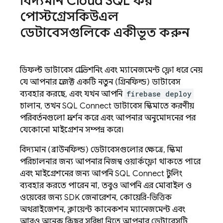
বিদ্যমান
Cloud SQL
ফর
পোস্টগ্রেসকিউএল
ডেটাবেসগুলিকে একীভূত করুন
ডিফল্ট ডাটাবেস প্রোভিশনিং এবং ম্যানেজমেন্ট ফ্লো ধরে নেয়
যে আপনার প্রজেক্ট একটি নতুন (গ্রিনফিল্ড) ডাটাবেস
ব্যবহার করছে, এবং যখন আপনি
firebase deploy
চালান, তখন
SQL Connect
ডাটাবেস স্কিমাতে করণীয়
পরিবর্তনগুলো প্রদর্শন করে এবং আপনার অনুমোদনের পর
যেকোনো মাইগ্রেশন সম্পন্ন করে।
বিদ্যমান (ব্রাউনফিল্ড) ডেটাবেসগুলোর ক্ষেত্রে, স্কিমা
পরিচালনার জন্য আপনার নিজস্ব ওয়ার্কফ্লো থাকতে পারে
এবং মাইগ্রেশনের জন্য আপনি
SQL Connect
টুলিং
ব্যবহার করতে পারেন না, তবুও আপনি এর মোবাইল ও
ওয়েবের জন্য SDK জেনারেশন, কোয়েরি-ভিত্তিক
অথরাইজেশন, ক্লায়েন্ট কানেকশন ম্যানেজমেন্ট এবং
আরও অনেক কিছুর সুবিধা নিতে আপনার ডেটাবেসটি