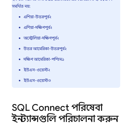
সমর্থিত নয়:
এশিয়া-উত্তরপূর্ব২
এশিয়া-দক্ষিণপূর্ব২
অস্ট্রেলিয়া-দক্ষিণপূর্ব২
উত্তর আমেরিকা-উত্তরপূর্ব২
দক্ষিণ আমেরিকা-পশ্চিম১
ইউএস-ওয়েস্ট২
ইউএস-ওয়েস্ট৩
SQL Connect
পরিষেবা
ইনস্ট্যান্সগুলি পরিচালনা করুন