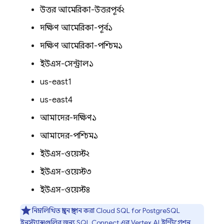
উত্তর আমেরিকা-উত্তরপূর্ব২
দক্ষিণ আমেরিকা-পূর্ব১
দক্ষিণ আমেরিকা-পশ্চিম১
ইউএস-সেন্ট্রাল১
us-east1
us-east4
আমাদের-দক্ষিণ১
আমাদের-পশ্চিম১
ইউএস-ওয়েস্ট২
ইউএস-ওয়েস্ট৩
ইউএস-ওয়েস্ট৪
নিম্নলিখিত স্থানে স্থাপন করা
Cloud SQL
for PostgreSQL
ইনস্ট্যান্সগুলির জন্য
SQL Connect
এর Vertex AI ইন্টিগ্রেশন