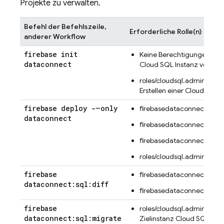
Projekte zu verwalten.
Befehl der Befehlszeile,
Erforderliche Rolle(n)
anderer Workflow
firebase init
Keine Berechtigungen (we
dataconnect
Cloud SQL
Instanz verknüpf
roles/cloudsql.admin (bei
Erstellen einer
Cloud SQL
I
firebase deploy -–only
firebasedataconnect.conn
dataconnect
firebasedataconnect.servi
firebasedataconnect.sch
roles/cloudsql.admin
firebase
firebasedataconnect.servi
dataconnect:sql:diff
firebasedataconnect.sch
firebase
roles/cloudsql.admin für d
dataconnect:sql:migrate
Zielinstanz
Cloud SQL