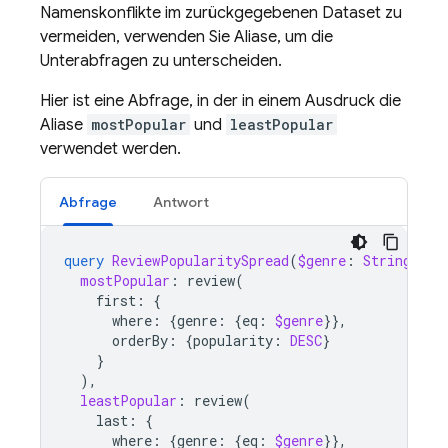
Namenskonflikte im zurückgegebenen Dataset zu
vermeiden, verwenden Sie Aliase, um die
Unterabfragen zu unterscheiden.
Hier ist eine Abfrage, in der in einem Ausdruck die
Aliase
mostPopular
und
leastPopular
verwendet werden.
Abfrage
Antwort
query
ReviewPopularitySpread
(
$genre
:
String
)
{
mostPopular
:
review
(
first
:
{
where
:
{
genre
:
{
eq
:
$genre
}},
orderBy
:
{
popularity
:
DESC
}
}
),
leastPopular
:
review
(
last
:
{
where
:
{
genre
:
{
eq
:
$genre
}},