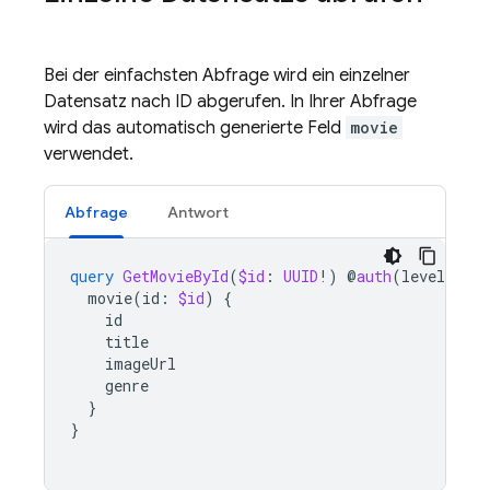
Bei der einfachsten Abfrage wird ein einzelner
Datensatz nach ID abgerufen. In Ihrer Abfrage
wird das automatisch generierte Feld
movie
verwendet.
Abfrage
Antwort
query
GetMovieById
(
$id
:
UUID
!)
@
auth
(
level
:
PU
movie
(
id
:
$id
)
{
id
title
imageUrl
genre
}
}