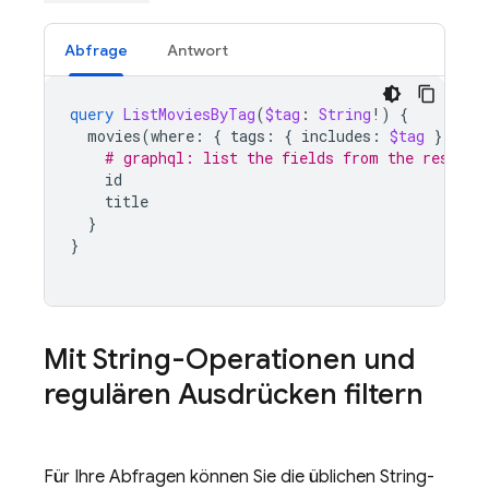
Abfrage
Antwort
query
ListMoviesByTag
(
$tag
:
String
!)
{
movies
(
where
:
{
tags
:
{
includes
:
$tag
}})
{
# graphql: list the fields from the results
id
title
}
}
Mit String-Operationen und
regulären Ausdrücken filtern
Für Ihre Abfragen können Sie die üblichen String-