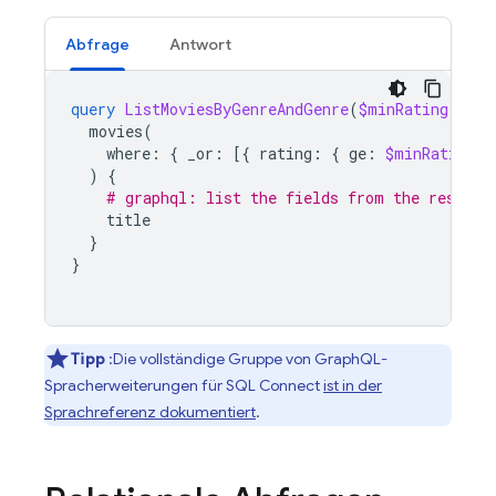
Abfrage
Antwort
query
ListMoviesByGenreAndGenre
(
$minRating
:
Int
movies
(
where
:
{
_or
:
[{
rating
:
{
ge
:
$minRating
}
)
{
# graphql: list the fields from the results
title
}
}
Tipp
:Die vollständige Gruppe von GraphQL-
Spracherweiterungen für
SQL Connect
ist in der
Sprachreferenz dokumentiert
.