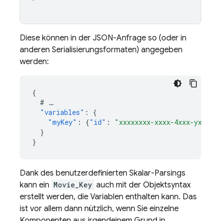
Diese können in der JSON-Anfrage so (oder in
anderen Serialisierungsformaten) angegeben
werden:
{
#
…
"variables"
:
{
"myKey"
:
{
"id"
:
"xxxxxxxx-xxxx-4xxx-yxxx-x
}
}
Dank des benutzerdefinierten Skalar-Parsings
kann ein
Movie_Key
auch mit der Objektsyntax
erstellt werden, die Variablen enthalten kann. Das
ist vor allem dann nützlich, wenn Sie einzelne
Komponenten aus irgendeinem Grund in