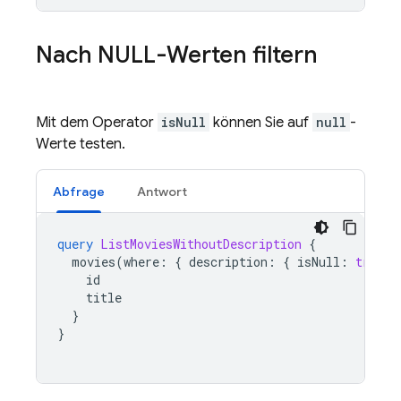
Nach NULL-Werten filtern
Mit dem Operator
isNull
können Sie auf
null
-
Werte testen.
Abfrage
Antwort
query
ListMoviesWithoutDescription
{
movies
(
where
:
{
description
:
{
isNull
:
true
}
id
title
}
}