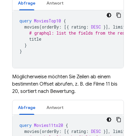
Abfrage
Antwort
query
MoviesTop10
{
movies
(
orderBy
:
[{
rating
:
DESC
}],
limit
:
10
# graphql: list the fields from the results
title
}
}
Möglicherweise möchten Sie Zeilen ab einem
bestimmten Offset abrufen, z. B. die Filme 11 bis
20, sortiert nach Bewertung.
Abfrage
Antwort
query
Movies11to20
{
movies
(
orderBy
:
[{
rating
:
DESC
}],
limit
:
10