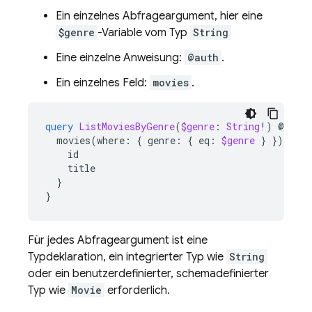
Ein einzelnes Abfrageargument, hier eine
$genre
-Variable vom Typ
String
Eine einzelne Anweisung:
@auth
.
Ein einzelnes Feld:
movies
.
query
ListMoviesByGenre
(
$genre
:
String
!)
@
auth
movies
(
where
:
{
genre
:
{
eq
:
$genre
}
})
{
id
title
}
}
Für jedes Abfrageargument ist eine
Typdeklaration, ein integrierter Typ wie
String
oder ein benutzerdefinierter, schemadefinierter
Typ wie
Movie
erforderlich.