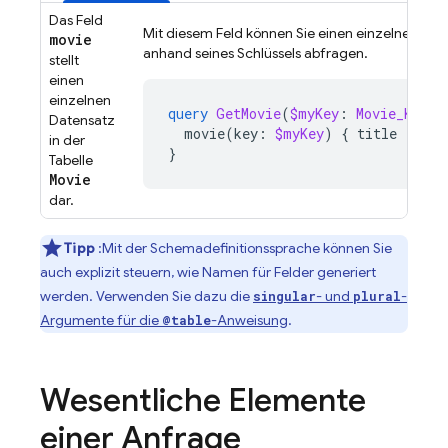
Das Feld
Mit diesem Feld können Sie einen einzelnen Film
movie
anhand seines Schlüssels abfragen.
stellt
einen
einzelnen
query
GetMovie
(
$myKey
:
Movie_Key
!)
Datensatz
movie
(
key
:
$myKey
)
{
title
}
in der
}
Tabelle
Movie
dar.
Tipp
:Mit der Schemadefinitionssprache können Sie
auch explizit steuern, wie Namen für Felder generiert
werden. Verwenden Sie dazu die
- und
-
singular
plural
Argumente für die
-Anweisung
.
@table
Wesentliche Elemente
einer Anfrage