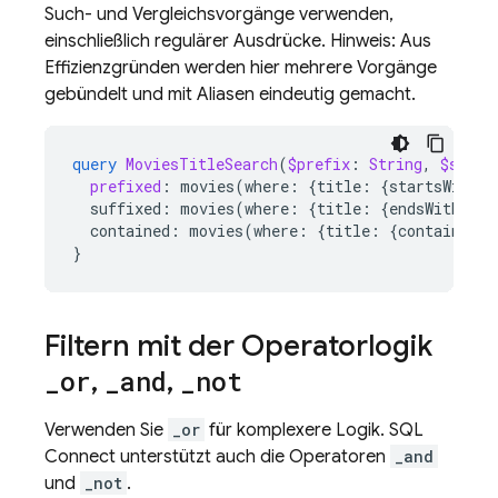
Such- und Vergleichsvorgänge verwenden,
einschließlich regulärer Ausdrücke. Hinweis: Aus
Effizienzgründen werden hier mehrere Vorgänge
gebündelt und mit Aliasen eindeutig gemacht.
query
MoviesTitleSearch
(
$prefix
:
String
,
$suffi
prefixed
:
movies
(
where
:
{
title
:
{
startsWith
:
suffixed
:
movies
(
where
:
{
title
:
{
endsWith
:
$s
contained
:
movies
(
where
:
{
title
:
{
contains
:
$
}
Filtern mit der Operatorlogik
_
or
,
_
and
,
_
not
Verwenden Sie
_or
für komplexere Logik.
SQL
Connect
unterstützt auch die Operatoren
_and
und
_not
.