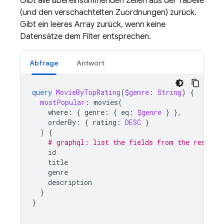
Gibt alle übereinstimmenden Zeilen aus der Tabelle
(und den verschachtelten Zuordnungen) zurück.
Gibt ein leeres Array zurück, wenn keine
Datensätze dem Filter entsprechen.
Abfrage
Antwort
query
MovieByTopRating
(
$genre
:
String
)
{
mostPopular
:
movies
(
where
:
{
genre
:
{
eq
:
$genre
}
},
orderBy
:
{
rating
:
DESC
}
)
{
# graphql: list the fields from the results
id
title
genre
description
}
}