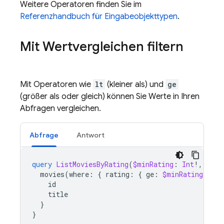
Weitere Operatoren finden Sie im
Referenzhandbuch für Eingabeobjekttypen
.
Mit Wertvergleichen filtern
Mit Operatoren wie
lt
(kleiner als) und
ge
(größer als oder gleich) können Sie Werte in Ihren
Abfragen vergleichen.
Abfrage
Antwort
query
ListMoviesByRating
(
$minRating
:
Int
!,
$max
movies
(
where
:
{
rating
:
{
ge
:
$minRating
,
lt
:
id
title
}
}