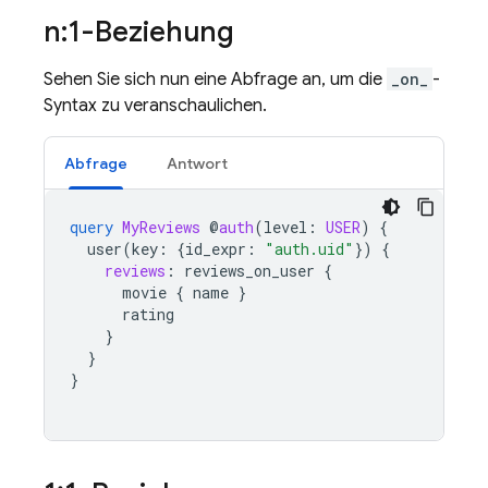
n:1-Beziehung
Sehen Sie sich nun eine Abfrage an, um die
_on_
-
Syntax zu veranschaulichen.
Abfrage
Antwort
query
MyReviews
@
auth
(
level
:
USER
)
{
user
(
key
:
{
id_expr
:
"auth.uid"
})
{
reviews
:
reviews_on_user
{
movie
{
name
}
rating
}
}
}