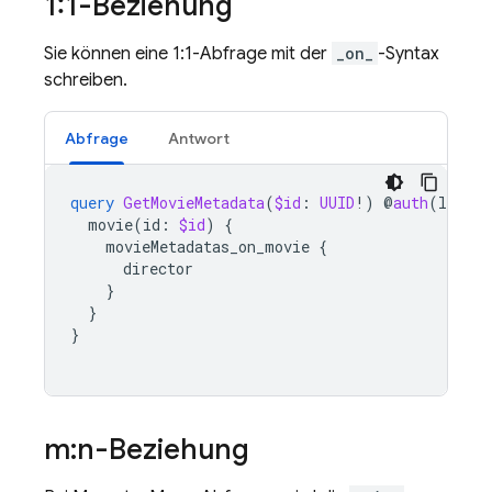
1:1-Beziehung
Sie können eine 1:1-Abfrage mit der
_on_
-Syntax
schreiben.
Abfrage
Antwort
query
GetMovieMetadata
(
$id
:
UUID
!)
@
auth
(
level
:
movie
(
id
:
$id
)
{
movieMetadatas_on_movie
{
director
}
}
}
m:n-Beziehung