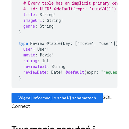
# Every table has an implicit primary key fie
#  id: UUID! @default(expr: "uuidV4()")
title
:
String
!
imageUrl
:
String
!
genre
:
String
}
type
Review
@table(key:
["movie"
,
"user"])
{
user
:
User
!
movie
:
Movie
!
rating
:
Int
reviewText
:
String
reviewDate
:
Date
!
@default
(
expr
:
"request.ti
}
SQL
Więcej informacji o sche1/} schematach
Connect