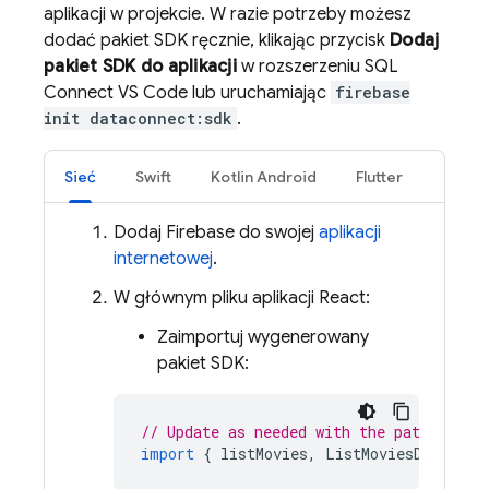
aplikacji w projekcie. W razie potrzeby możesz
dodać pakiet SDK ręcznie, klikając przycisk
Dodaj
pakiet SDK do aplikacji
w rozszerzeniu SQL
Connect VS Code lub uruchamiając
firebase
init dataconnect:sdk
.
Sieć
Swift
Kotlin Android
Flutter
Dodaj Firebase do swojej
aplikacji
internetowej
.
W głównym pliku aplikacji React:
Zaimportuj wygenerowany
pakiet SDK:
// Update as needed with the path to yo
import
{
listMovies
,
ListMoviesData
}
f