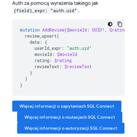
Auth za pomocą wyrażenia takiego jak
{field}_expr: "auth.uid"
.
mutation
AddReview
(
$movieId
:
UUID
!,
$rating
:
In
review_upsert
(
data
:
{
userId_expr
:
"auth.uid"
movieId
:
$movieId
rating
:
$rating
reviewText
:
$reviewText
}
)
}
Więcej informacji o zapytaniach
SQL Connect
Więcej informacji o mutacjach
SQL Connect
Więcej informacji o autoryzacji
SQL Connect