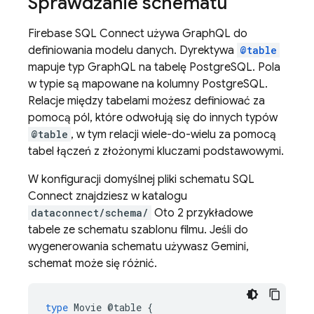
Sprawdzanie schematu
Firebase SQL Connect
używa GraphQL do
definiowania modelu danych. Dyrektywa
@table
mapuje typ GraphQL na tabelę PostgreSQL. Pola
w typie są mapowane na kolumny PostgreSQL.
Relacje między tabelami możesz definiować za
pomocą pól, które odwołują się do innych typów
@table
, w tym relacji wiele-do-wielu za pomocą
tabel łączeń z złożonymi kluczami podstawowymi.
W konfiguracji domyślnej pliki schematu
SQL
Connect
znajdziesz w katalogu
dataconnect/schema/
Oto 2 przykładowe
tabele ze schematu szablonu filmu. Jeśli do
wygenerowania schematu używasz Gemini,
schemat może się różnić.
type
Movie
@table
{