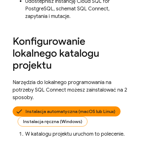
Udostepnisz instancję
Cloud SQL
for
PostgreSQL, schemat
SQL Connect
,
zapytania i mutacje.
Konfigurowanie
lokalnego katalogu
projektu
Narzędzia do lokalnego programowania na
potrzeby
SQL Connect
możesz zainstalować na 2
sposoby.
Instalacja automatyczna (macOS lub Linux)
Instalacja ręczna (Windows)
W katalogu projektu uruchom to polecenie.