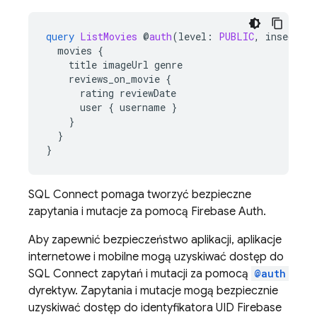
query
ListMovies
@
auth
(
level
:
PUBLIC
,
insecureR
movies
{
title
imageUrl
genre
reviews_on_movie
{
rating
reviewDate
user
{
username
}
}
}
}
SQL Connect
pomaga tworzyć bezpieczne
zapytania i mutacje za pomocą Firebase Auth.
Aby zapewnić bezpieczeństwo aplikacji, aplikacje
internetowe i mobilne mogą uzyskiwać dostęp do
SQL Connect
zapytań i mutacji za pomocą
@auth
dyrektyw. Zapytania i mutacje mogą bezpiecznie
uzyskiwać dostęp do identyfikatora UID Firebase