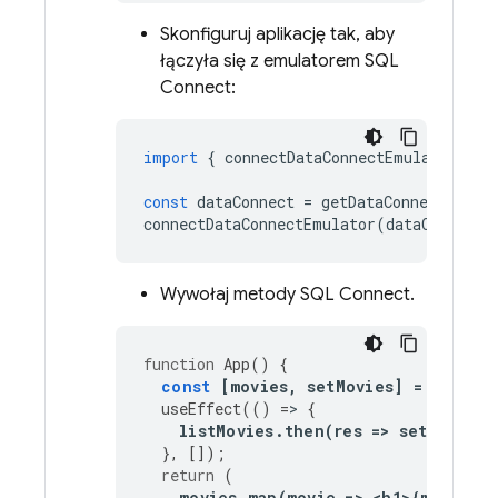
Skonfiguruj aplikację tak, aby
łączyła się z emulatorem
SQL
Connect
:
import
{
connectDataConnectEmulator
}
f
const
dataConnect
=
getDataConnect
(
conn
connectDataConnectEmulator
(
dataConnect
,
Wywołaj metody
SQL Connect
.
function
App
()
{
const
[
movies
,
setMovies
]
=
useSta
useEffect
(()
=
>
{
listMovies
.
then
(
res
=
>
setMovies
(
},
[]);
return
(
movies
.
map
(
movie
=
>
<
h1
>
{
movie
.
t