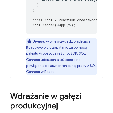
);
}
const
root
=
ReactDOM
.
createRoot
(
docume
root
.
render
(
<
App
/
>
);
Uwaga:
w tym przykładzie aplikacja
React wywołuje zapytanie za pomocą
pakietu Firebase JavaScript SDK.
SQL
Connect
udostępnia też specjalne
powiązania do asynchronicznej pracy z
SQL
Connect
w
React
.
Wdrażanie w gałęzi
produkcyjnej