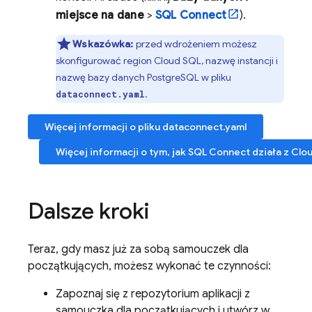
miejsce na dane
>
SQL Connect
).
Wskazówka:
przed wdrożeniem możesz
skonfigurować region
Cloud SQL
, nazwę instancji i
nazwę bazy danych PostgreSQL w pliku
.
dataconnect.yaml
Więcej informacji o pliku dataconnect.yaml
Więcej informacji o tym, jak
SQL Connect
działa z
Clo
Dalsze kroki
Teraz, gdy masz już za sobą samouczek dla
początkujących, możesz wykonać te czynności:
Zapoznaj się z repozytorium aplikacji z
samouczka dla początkujących i utwórz w