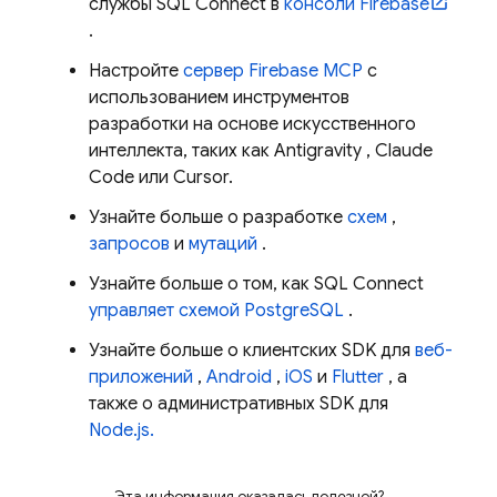
службы SQL Connect в
консоли
Firebase
.
Настройте
сервер Firebase MCP
с
использованием инструментов
разработки на основе искусственного
интеллекта, таких как
Antigravity
, Claude
Code или Cursor.
Узнайте больше о разработке
схем
,
запросов
и
мутаций
.
Узнайте больше о том, как
SQL Connect
управляет схемой PostgreSQL
.
Узнайте больше о клиентских SDK для
веб-
приложений
,
Android
,
iOS
и
Flutter
, а
также о административных SDK для
Node.js.
Эта информация оказалась полезной?