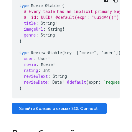
type
Movie
@table
{
# Every table has an implicit primary key fie
#  id: UUID! @default(expr: "uuidV4()")
title
:
String
!
imageUrl
:
String
!
genre
:
String
}
type
Review
@table(key:
["movie"
,
"user"])
{
user
:
User
!
movie
:
Movie
!
rating
:
Int
reviewText
:
String
reviewDate
:
Date
!
@default
(
expr
:
"request.ti
}
Узнайте больше о схемах
SQL Connect
.