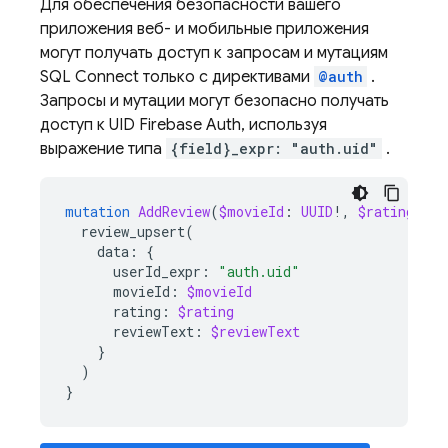
Для обеспечения безопасности вашего
приложения веб- и мобильные приложения
могут получать доступ к запросам и мутациям
SQL Connect
только с директивами
@auth
.
Запросы и мутации могут безопасно получать
доступ к UID Firebase Auth, используя
выражение типа
{field}_expr: "auth.uid"
.
mutation
AddReview
(
$movieId
:
UUID
!,
$rating
:
In
review_upsert
(
data
:
{
userId_expr
:
"auth.uid"
movieId
:
$movieId
rating
:
$rating
reviewText
:
$reviewText
}
)
}