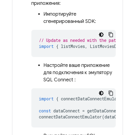
приложения:
Импортируйте
сгенерированный SDK:
// Update as needed with the path to yo
import
{
listMovies
,
ListMoviesData
}
f
Настройте ваше приложение
для подключения к эмулятору
SQL Connect
:
import
{
connectDataConnectEmulator
}
f
const
dataConnect
=
getDataConnect
(
conn
connectDataConnectEmulator
(
dataConnect
,