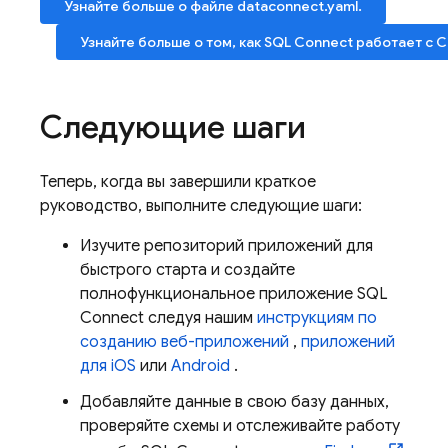
Узнайте больше о файле dataconnect.yaml.
Узнайте больше о том, как
SQL Connect
работает с
C
Следующие шаги
Теперь, когда вы завершили краткое
руководство, выполните следующие шаги:
Изучите репозиторий приложений для
быстрого старта и создайте
полнофункциональное приложение
SQL
Connect
следуя нашим
инструкциям по
созданию веб-приложений
,
приложений
для iOS
или
Android
.
Добавляйте данные в свою базу данных,
проверяйте схемы и отслеживайте работу