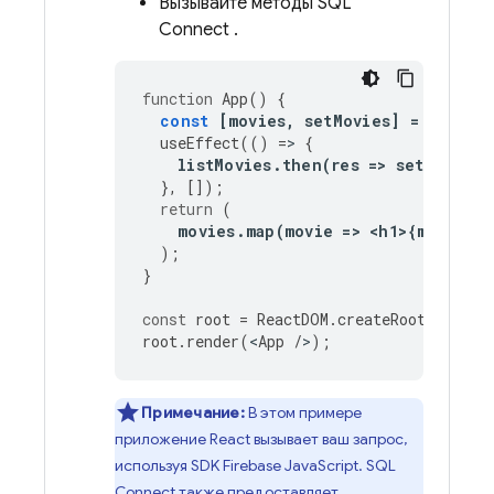
Вызывайте методы
SQL
Connect
.
function
App
()
{
const
[
movies
,
setMovies
]
=
useSta
useEffect
(()
=
>
{
listMovies
.
then
(
res
=
>
setMovies
(
},
[]);
return
(
movies
.
map
(
movie
=
>
<
h1
>
{
movie
.
t
);
}
const
root
=
ReactDOM
.
createRoot
(
docume
root
.
render
(
<
App
/
>
);
Примечание:
В этом примере
приложение React вызывает ваш запрос,
используя SDK Firebase JavaScript.
SQL
Connect
также предоставляет