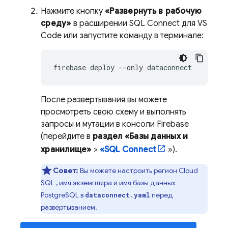
Нажмите кнопку
«Развернуть в рабочую
среду»
в расширении SQL Connect для VS
Code или запустите команду в терминале:
firebase
deploy
--only
После развертывания вы можете
просмотреть свою схему и выполнять
запросы и мутации в консоли
Firebase
(перейдите в
раздел «Базы данных и
хранилище»
>
«SQL Connect
»).
Совет:
Вы можете настроить регион
Cloud
SQL
, имя экземпляра и имя базы данных
PostgreSQL в
перед
dataconnect.yaml
развертыванием.