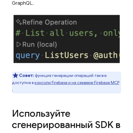
GraphQL.
Совет:
функция генерации операций также
доступна в
консоли Firebase и на сервере Firebase MCP
.
Используйте
сгенерированный SDK в