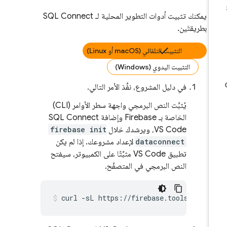
يمكنك تثبيت أدوات التطوير المحلية لـ
SQL Connect
بطريقتَين.
التثبيت التلقائي (macOS أو Linux)
التثبيت اليدوي (Windows)
في دليل المشروع، نفِّذ الأمر التالي.
يُثبِّت النص البرمجي واجهة سطر الأوامر (CLI)
الخاصة بـ Firebase وإضافة SQL Connect
VS Code، ويرشدك خلال
firebase init
dataconnect
لإعداد مشروعك. إذا لم يكن
تطبيق VS Code مثبَّتًا على الكمبيوتر، سيفتح
النص البرمجي في المتصفّح.
curl
-sL
https://firebase.tools/init/