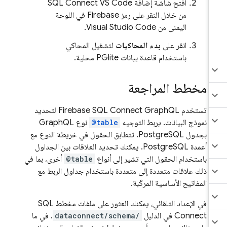
افتح شاشة إضافة SQL Connect VS Code
من خلال النقر على رمز Firebase في اللوحة
اليمنى من Visual Studio Code.
انقر على
بدء المحاكيات
لتشغيل المحاكي
باستخدام قاعدة بيانات PGlite محلية.
مخطط المراجعة
تستخدم
Firebase SQL Connect
GraphQL لتحديد
نموذج البيانات. يربط التوجيه
@table
نوع GraphQL
بجدول PostgreSQL. تتطابق الحقول في خريطة النوع مع
أعمدة PostgreSQL. يمكنك تحديد العلاقات بين الجداول
باستخدام الحقول التي تشير إلى أنواع
@table
أخرى، بما في
ذلك علاقات متعددة إلى متعددة باستخدام جداول الربط مع
المفاتيح الأساسية المركّبة.
في الإعداد التلقائي، يمكنك العثور على ملفات مخطط
SQL
Connect
في الدليل
dataconnect/schema/
. في ما