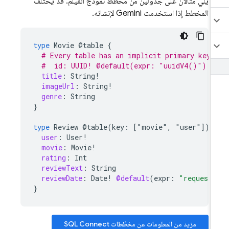
يلي مثالان على جدولَين من مخطط نموذج الفيلم. قد يختلف
المخطط إذا استخدمت Gemini لإنشائه.
type
Movie
@table
{
# Every table has an implicit primary key 
#  id: UUID! @default(expr: "uuidV4()")
title
:
String
!
imageUrl
:
String
!
genre
:
String
}
type
Review
@table(key:
["movie"
,
"user"])
user
:
User
!
movie
:
Movie
!
rating
:
Int
reviewText
:
String
reviewDate
:
Date
!
@default
(
expr
:
"request.
}
مزيد من المعلومات عن مخطّطات
SQL Connect