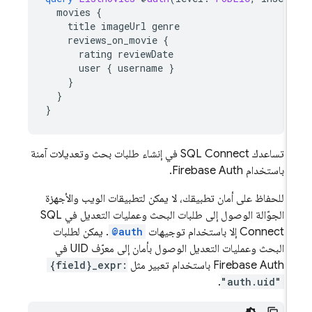
movies
{
title
imageUrl
genre
reviews_on_movie
{
rating
reviewDate
user
{
username
}
}
}
}
تساعدك
SQL Connect
في إنشاء طلبات بحث وتعديلات آمنة
باستخدام Firebase Auth.
للحفاظ على أمان تطبيقك، لا يمكن لتطبيقات الويب والأجهزة
الجوّالة الوصول إلى طلبات البحث وعمليات التعديل في
SQL
Connect
إلا باستخدام توجيهات
@auth
. يمكن لطلبات
البحث وعمليات التعديل الوصول بأمان إلى معرّف UID في
Firebase Auth باستخدام تعبير مثل
{field}_expr:
.
"auth.uid"