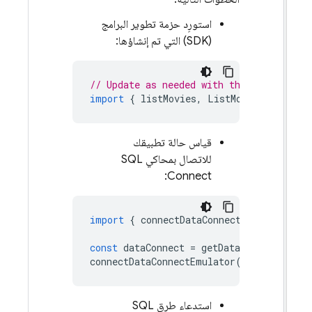
استورِد حزمة تطوير البرامج
(SDK) التي تم إنشاؤها:
// Update as needed with the path to
import
{
listMovies
,
ListMoviesData
قياس حالة تطبيقك
للاتصال بمحاكي
SQL
:
Connect
import
{
connectDataConnectEmulator
const
dataConnect
=
getDataConnect
(
c
connectDataConnectEmulator
(
dataConne
استدعاء طرق
SQL