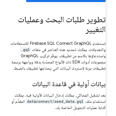
تطوير طلبات البحث وعمليات
التغيير
تستخدم
Firebase SQL Connect
GraphQL للاستعلامات
والتعديلات. يمكنك تحديد هذه العناصر في ملفات
.gql
واستدعاؤها بالاسم من تطبيقك. يوفّر تركيب GraphQL
مجموعات أدوات SDK ذات الأنواع المحدّدة بدقة وواجهة برمجة
تطبيقات مرنة لاسترداد البيانات التي يحتاجها تطبيقك بالضبط.
بيانات أولية في قاعدة البيانات
بعد تشغيل المحاكي، يمكنك إدخال البيانات الأولية فيه. يمكنك
استخدام ملف
dataconnect/seed_data.gql
المقدَّم أو
كتابة عمليات التحويل الخاصة بك.