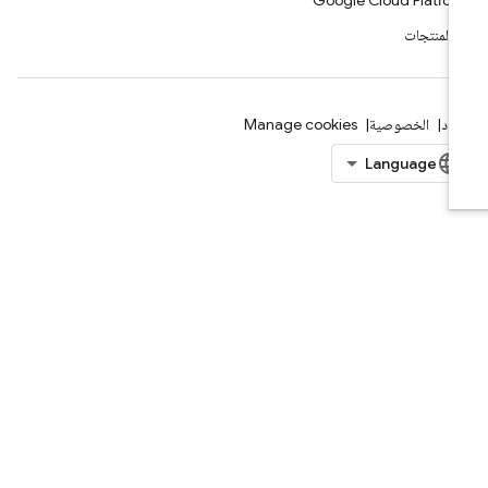
Google Cloud Platfo
ّ المنتجات
بنود
الخصوصية
Manage cookies