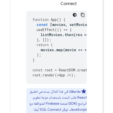
Connect
function
App
()
{
const
[
movies
,
setMovies
]
=
useS
useEffect
(()
=
>
{
listMovies
.
then
(
res
=
>
setMovi
},
[]);
return
(
movies
.
map
(
movie
=
>
<
h1
>
{
movie
);
}
const
root
=
ReactDOM
.
createRoot
(
doc
root
.
render
(
<
App
/
>
);
ملاحظة:
في هذا المثال، يستدعي تطبيق
React طلب البحث باستخدام حزمة تطوير
البرامج (SDK) لمنصة Firebase المتوافقة مع
JavaScript. توفّر
SQL Connect
أيضًا