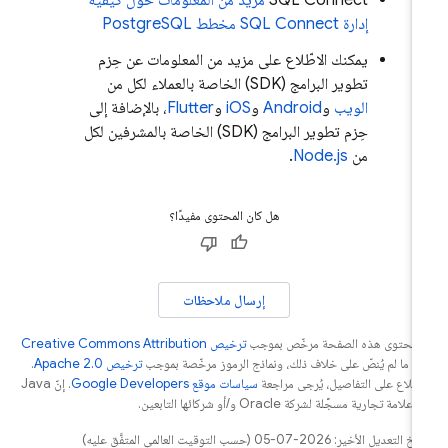
SQL Connect
مزيد من المعلومات حول كيفية
إدارة
SQL Connect
مخطط PostgreSQL
يمكنك الاطّلاع على مزيد من المعلومات عن حِزم
تطوير البرامج (SDK) الخاصة بالعملاء لكل من
الويب
و
Android
و
iOS
و
Flutter
، بالإضافة إلى
حِزم تطوير البرامج (SDK) الخاصة بالمشرفين لكل
من
Node.js
.
هل كان المحتوى مفيدًا؟
إرسال ملاحظات
ّ محتوى هذه الصفحة مرخّص بموجب
ترخيص Creative Commons Attribution
4‏
ما لم يُنصّ على خلاف ذلك، ونماذج الرموز مرخّصة بموجب
ترخيص Apache 2.0‏
.
اطّلاع على التفاصيل، يُرجى مراجعة
سياسات موقع Google Developers‏
. إنّ Java
لامة تجارية مسجَّلة لشركة Oracle و/أو شركائها التابعين.
التعديل الأخير: 2026-07-05 (حسب التوقيت العالمي المتفَّق عليه)