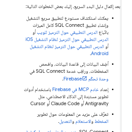
بعد إكمال دليل البدء السريع، إليك بعض الخطوات التالية:
يمكنك استكشاف مستودع لتطبيق سريع التشغيل
وإنشاء تطبيق
SQL Connect
كامل الميزات
باتّباع
الدرس التطبيقي حول الترميز للويب
أو
الدرس التطبيقي حول الترميز لنظام التشغيل iOS
أو
الدرس التطبيقي حول الترميز لنظام التشغيل
.
Android
أضِف البيانات إلى قاعدة البيانات، وافحص
المخططات، وراقِب خدمة SQL Connect في
وحدة تحكّم
Firebase
.
إعداد
خادم MCP في Firebase
باستخدام أدوات
تطوير مستنِدة إلى الذكاء الاصطناعي، مثل
Antigravity
أو Claude Code أو Cursor
تعرَّف على مزيد من المعلومات حول تطوير
المخطط
و
الاستعلام
و
التعديل
.