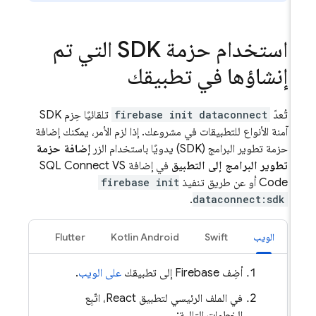
استخدام حزمة SDK التي تم
إنشاؤها في تطبيقك
تُعدّ
firebase init dataconnect
تلقائيًا حِزم SDK
آمنة الأنواع للتطبيقات في مشروعك. إذا لزم الأمر، يمكنك إضافة
حزمة تطوير البرامج (SDK) يدويًا باستخدام الزر
إضافة حزمة
تطوير البرامج إلى التطبيق
في إضافة SQL Connect VS
Code أو عن طريق تنفيذ
firebase init
.
dataconnect:sdk
الويب
Swift
‫Kotlin Android
Flutter
أضِف Firebase إلى تطبيقك
على الويب
.
في الملف الرئيسي لتطبيق React، اتّبِع
الخطوات التالية: