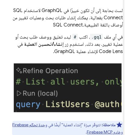
لست بحاجة إلى أن تكون خبيرًا في GraphQL لاستخدام
SQL
Connect
بفعالية. يمكنك إنشاء طلبات بحث وعمليات تغيير من
أوصاف باللغة الطبيعية.
SQL Connect
في أي ملف
.gql
، اكتب
#
لبدء تعليق ووصف طلب بحث أو
عملية تغيير. بعد ذلك، استخدِم زر
إنشاء/تحسين العملية
في
Code Lens لإنشاء عملية GraphQL.
ملاحظة:
تتوفّر ميزة "إنشاء العملية" أيضًا في
وحدة تحكّم Firebase
وخادم Firebase MCP
.