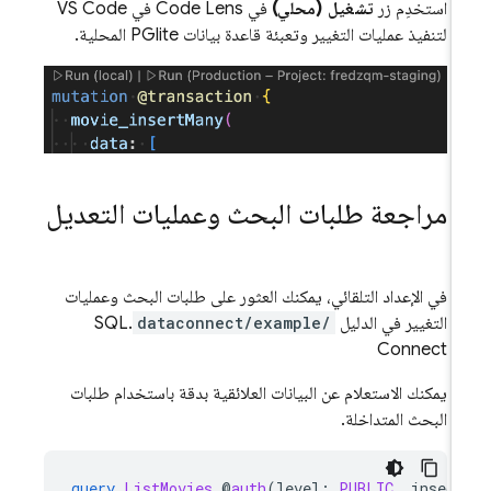
استخدِم زر
تشغيل (محلي)
في Code Lens في VS Code
لتنفيذ عمليات التغيير وتعبئة قاعدة بيانات PGlite المحلية.
مراجعة طلبات البحث وعمليات التعديل
في الإعداد التلقائي، يمكنك العثور على طلبات البحث وعمليات
التغيير في الدليل
dataconnect/example/
.
SQL
Connect
يمكنك الاستعلام عن البيانات العلائقية بدقة باستخدام طلبات
البحث المتداخلة.
query
ListMovies
@
auth
(
level
:
PUBLIC
,
insecu