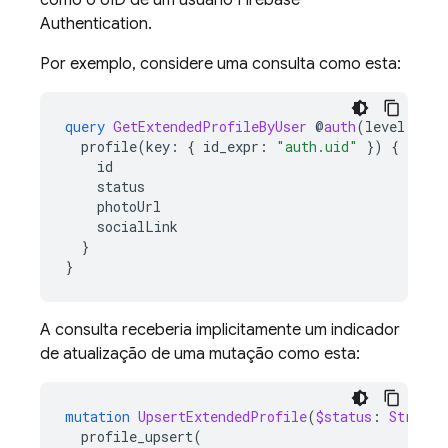
como o UID de um usuário
Firebase
Authentication
.
Por exemplo, considere uma consulta como esta:
query
GetExtendedProfileByUser
@
auth
(
level
:
USE
profile
(
key
:
{
id_expr
:
"auth.uid"
})
{
id
status
photoUrl
socialLink
}
}
A consulta receberia implicitamente um indicador
de atualização de uma mutação como esta:
mutation
UpsertExtendedProfile
(
$status
:
String
,
profile_upsert
(