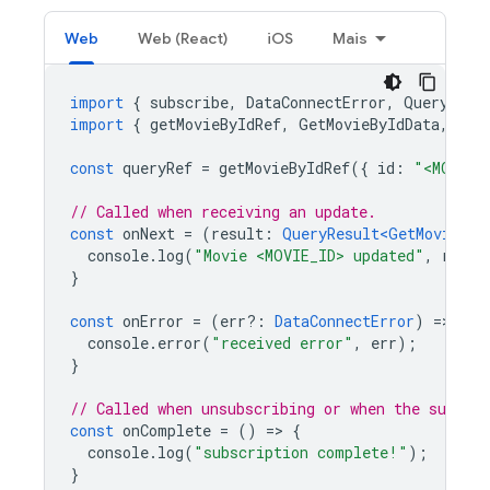
Web
Web (React)
iOS
Mais
import
{
subscribe
,
DataConnectError
,
QueryResu
import
{
getMovieByIdRef
,
GetMovieByIdData
,
Get
const
queryRef
=
getMovieByIdRef
({
id
:
"<MOVIE_
// Called when receiving an update.
const
onNext
=
(
result
:
QueryResult<GetMovieByI
console
.
log
(
"Movie <MOVIE_ID> updated"
,
resul
}
const
onError
=
(
err?
:
DataConnectError
)
=
>
{
console
.
error
(
"received error"
,
err
);
}
// Called when unsubscribing or when the subscr
const
onComplete
=
()
=
>
{
console
.
log
(
"subscription complete!"
);
}