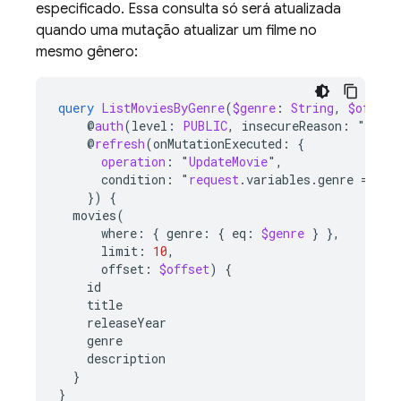
especificado. Essa consulta só será atualizada
quando uma mutação atualizar um filme no
mesmo gênero:
query
ListMoviesByGenre
(
$genre
:
String
,
$offset
@
auth
(
level
:
PUBLIC
,
insecureReason
:
"
Anyon
@
refresh
(
onMutationExecuted
:
{
operation
:
"
UpdateMovie
"
,
condition
:
"
request
.variables.genre
=
=
mu
}
)
{
movies
(
where
:
{
genre
:
{
eq
:
$genre
}
},
limit
:
10
,
offset
:
$offset
)
{
id
title
releaseYear
genre
description
}
}