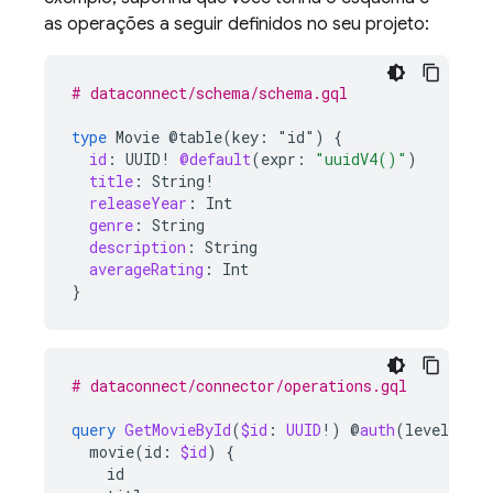
as operações a seguir definidos no seu projeto:
# dataconnect/schema/schema.gql
type
Movie
@table(key:
"id")
{
id
:
UUID
!
@default
(
expr
:
"uuidV4()"
)
title
:
String
!
releaseYear
:
Int
genre
:
String
description
:
String
averageRating
:
Int
}
# dataconnect/connector/operations.gql
query
GetMovieById
(
$id
:
UUID
!)
@
auth
(
level
:
PU
movie
(
id
:
$id
)
{
id