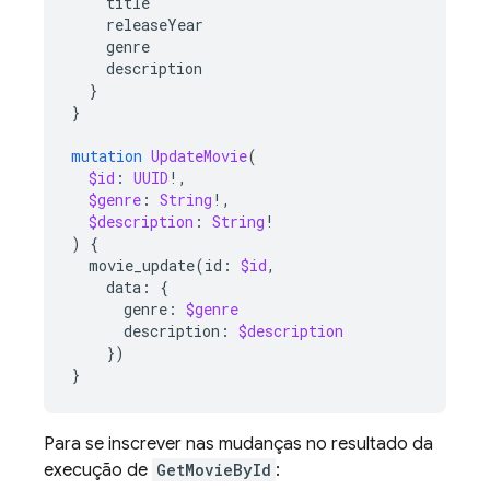
title
releaseYear
genre
description
}
}
mutation
UpdateMovie
(
$id
:
UUID
!,
$genre
:
String
!,
$description
:
String
!
)
{
movie_update
(
id
:
$id
,
data
:
{
genre
:
$genre
description
:
$description
})
}
Para se inscrever nas mudanças no resultado da
execução de
GetMovieById
: