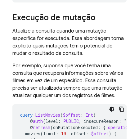
Execução de mutação
Atualize a consulta quando uma mutação
específica for executada. Essa abordagem torna
explícito quais mutações têm o potencial de
mudar o resultado da consulta.
Por exemplo, suponha que você tenha uma
consulta que recupera informações sobre vários
filmes em vez de um específico. Essa consulta
precisa ser atualizada sempre que uma mutação
atualizar qualquer um dos registros de filmes.
query
ListMovies
(
$offset
:
Int
)
@
auth
(
level
:
PUBLIC
,
insecureReason
:
"
Anyon
@
refresh
(
onMutationExecuted
:
{
operation
:
"
movies
(
limit
:
10
,
offset
:
$offset
)
{