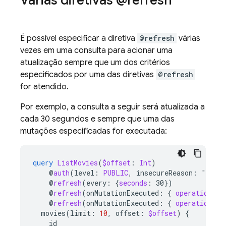
Várias diretivas @refresh
É possível especificar a diretiva
@refresh
várias
vezes em uma consulta para acionar uma
atualização sempre que um dos critérios
especificados por uma das diretivas
@refresh
for atendido.
Por exemplo, a consulta a seguir será atualizada a
cada 30 segundos e sempre que uma das
mutações especificadas for executada:
query
ListMovies
(
$offset
:
Int
)
@
auth
(
level
:
PUBLIC
,
insecureReason
:
"
Anyon
@
refresh
(
every
:
{
seconds
:
30})
@
refresh
(onMutationExecuted
:
{
operation
:
"
@
refresh
(
onMutationExecuted
:
{
operation
:
"
movies
(
limit
:
10
,
offset
:
$offset
)
{
id