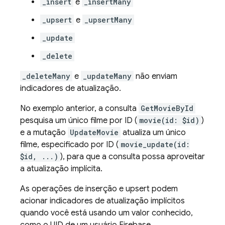
_insert
e
_insertMany
_upsert
e
_upsertMany
_update
_delete
_deleteMany
e
_updateMany
não enviam
indicadores de atualização.
No exemplo anterior, a consulta
GetMovieById
pesquisa um único filme por ID (
movie(id: $id)
)
e a mutação
UpdateMovie
atualiza um único
filme, especificado por ID (
movie_update(id:
$id, ...)
), para que a consulta possa aproveitar
a atualização implícita.
As operações de inserção e upsert podem
acionar indicadores de atualização implícitos
quando você está usando um valor conhecido,