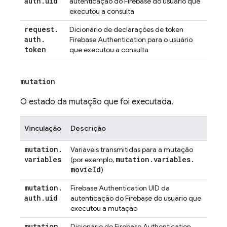
auth
.
uid
autenticação do Firebase do usuário que
executou a consulta
request
.
Dicionário de declarações de token
auth
.
Firebase Authentication
para o usuário
token
que executou a consulta
mutation
O estado da mutação que foi executada.
Vinculação
Descrição
mutation
.
Variáveis transmitidas para a mutação
variables
mutation
.
variables
.
(por exemplo,
movie
Id
)
mutation
.
Firebase Authentication
UID da
auth
.
uid
autenticação do Firebase do usuário que
executou a mutação
mutation
.
Dicionário de
Firebase Authentication