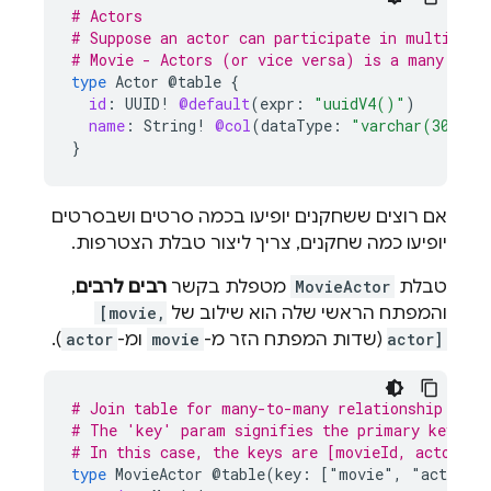
# Actors
# Suppose an actor can participate in multiple 
# Movie - Actors (or vice versa) is a many to m
type
Actor
@table
{
id
:
UUID
!
@default
(
expr
:
"uuidV4()"
)
name
:
String
!
@col
(
dataType
:
"varchar(30)"
)
}
אם רוצים ששחקנים יופיעו בכמה סרטים ושבסרטים
יופיעו כמה שחקנים, צריך ליצור טבלת הצטרפות.
טבלת
MovieActor
מטפלת בקשר
רבים לרבים
,
והמפתח הראשי שלה הוא שילוב של
[movie,
actor]
(שדות המפתח הזר מ-
movie
ומ-
actor
).
# Join table for many-to-many relationship for 
# The 'key' param signifies the primary keys of
# In this case, the keys are [movieId, actorId]
type
MovieActor
@table(key:
["movie"
,
"actor"]