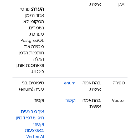
זמן
אישית
הערה:
פרטי
אזור הזמן
המקומי לא
נשמרים.
מערכת
PostgreSQL
ממירה את
חותמות הזמן
האלה
ומאחסנת אותן
כ-UTC.
ספירה
בהתאמה
enum
טיפוסים בני
אישית
מנייה (enum)
Vector
בהתאמה
וקטור
וקטור
אישית
איך מבצעים
חיפוש לפי דמיון
וקטורי
באמצעות
Vertex AI