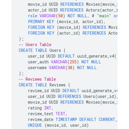
movie_id
UUID
REFERENCES
Movies
(
movie_id
),
actor_id
UUID
REFERENCES
Actors
(
actor_id
),
role
VARCHAR
(
50
)
NOT
NULL
,
#
"main"
or
"su
PRIMARY
KEY
(
movie_id
,
actor_id
),
FOREIGN
KEY
(
movie_id
)
REFERENCES
Movies
(
m
FOREIGN
KEY
(
actor_id
)
REFERENCES
Actors
(
a
);
-- Users Table
CREATE
TABLE
Users
(
user_id
UUID
DEFAULT
uuid_generate_v4
()
PRI
user_auth
VARCHAR
(
255
)
NOT
NULL
username
VARCHAR
(
30
)
NOT
NULL
);
-- Reviews Table
CREATE
TABLE
Reviews
(
review_id
UUID
DEFAULT
uuid_generate_v4
()
P
user_id
UUID
REFERENCES
Users
(
user_id
),
movie_id
UUID
REFERENCES
Movies
(
movie_id
),
rating
INT
,
review_text
TEXT
,
review_date
TIMESTAMP
DEFAULT
CURRENT_TIME
UNIQUE
(
movie_id
,
user_id
)