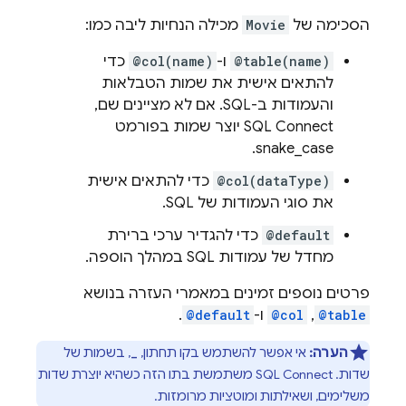
הסכימה של
Movie
מכילה הנחיות ליבה כמו:
@table(name)
ו-
@col(name)
כדי
להתאים אישית את שמות הטבלאות
והעמודות ב-SQL. אם לא מציינים שם,
SQL Connect
יוצר שמות בפורמט
snake_case.
@col(dataType)
כדי להתאים אישית
את סוגי העמודות של SQL.
@default
כדי להגדיר ערכי ברירת
מחדל של עמודות SQL במהלך הוספה.
פרטים נוספים זמינים במאמרי העזרה בנושא
@table
,‏
@col
ו-
@default
.
הערה:
אי אפשר להשתמש בקו תחתון,
, בשמות של
_
שדות.
SQL Connect
משתמשת בתו הזה כשהיא יוצרת שדות
משלימים, ושאילתות ומוטציות מרומזות.