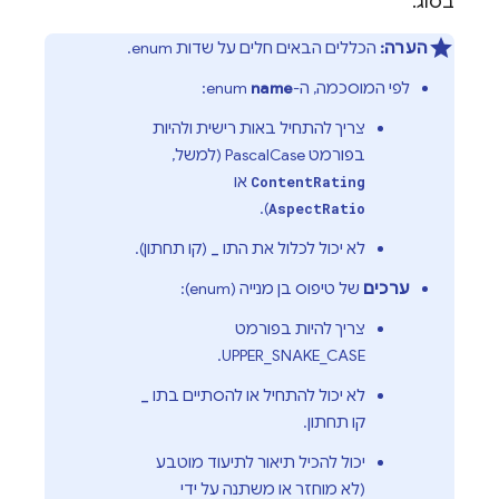
בסוג.
הערה:
הכללים הבאים חלים על שדות enum.
לפי המוסכמה, ה-enum
name
:
צריך להתחיל באות רישית ולהיות
בפורמט PascalCase (למשל,
או
ContentRating
).
AspectRatio
לא יכול לכלול את התו
(קו תחתון).
_
ערכים
של טיפוס בן מנייה (enum):
צריך להיות בפורמט
UPPER_SNAKE_CASE.
לא יכול להתחיל או להסתיים בתו
_
קו תחתון.
יכול להכיל תיאור לתיעוד מוטבע
(לא מוחזר או משתנה על ידי