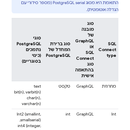
התואמת היא מסוג PostgreSQL serial (מספר סידורי עם
הגדלה אוטומטית).
סוג
מובנה
של
סוגי
GraphQL
SQL
סוג ברירת
PostgreSQL
או
Connect
המחדל של
נתמכים
SQL
type
PostgreSQL
(כינוי
Connect
בסוגריים)
סוג
בהתאמה
אישית
מחרוזת
GraphQL
טקסט
text
bit(n), varbit(n)
char(n),
varchar(n)
‫Int2 (smallint,
int
GraphQL
Int
smallserial),
int4 (integer,