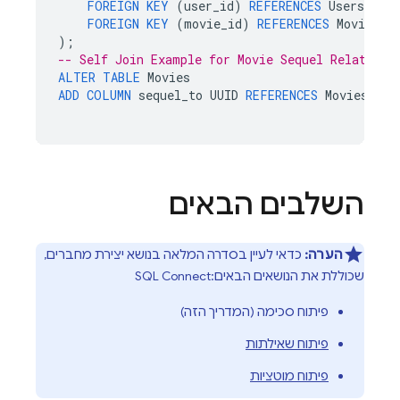
FOREIGN
KEY
(
user_id
)
REFERENCES
Users
(
use
FOREIGN
KEY
(
movie_id
)
REFERENCES
Movies
(
m
);
-- Self Join Example for Movie Sequel Relations
ALTER
TABLE
Movies
ADD
COLUMN
sequel_to
UUID
REFERENCES
Movies
(
mov
השלבים הבאים
הערה:
כדאי לעיין בסדרה המלאה בנושא יצירת מחברים,
שכוללת את הנושאים הבאים:
SQL Connect
פיתוח סכימה (המדריך הזה)
פיתוח שאילתות
פיתוח מוטציות