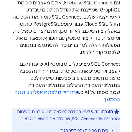
עם
Firebase SQL Connect
, אתם מעצבים סכימת
GraphQL שמייצגת את מודל הנתונים שנדרש
לאפליקציה שלכם. ‫
SQL Connect
ממיר את הסכימה
הזו ל-
Cloud SQL
עבור מופע PostgreSQL שתומך
באפליקציה שלכם. לאחר מכן, אתם יוצרים שאילתות
ומוטציות כדי ליצור ממשק עם העורף, ומאגדים את
הפעולות האלה למחברים כדי להשתמש בנתונים
שלכם מקוד הלקוח.
SQL Connect
מציע כלים מבוססי-AI שיעזרו לכם
לעצב ולהטמיע את הסכימות. במדריך הזה נסביר
מושגים חשובים בעיצוב סכימות שיעזרו לכם
בתהליכי העבודה הרגילים ובתהליכי העבודה
שמבוססים על AI כש
מתחילים לפתח אפליקציה
ו
גם
בהמשך
.
הערה:
כדאי לעיין בסדרה המלאה בנושא בניית סכימות
ומחברים של
SQL Connect
, שכוללת את הנושאים הבאים:
פיתוח סכימה (המדריך הזה)