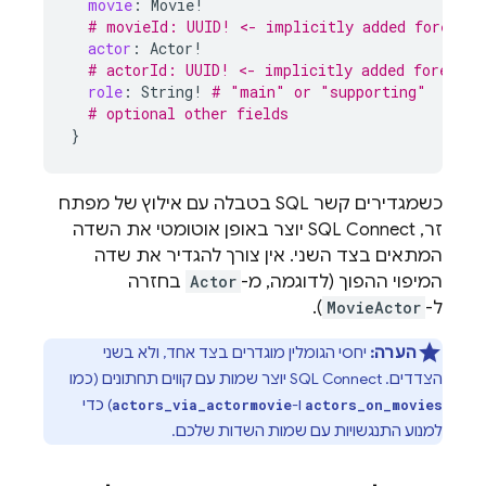
movie
:
Movie
!
# movieId: UUID! <- implicitly added foreign 
actor
:
Actor
!
# actorId: UUID! <- implicitly added foreign 
role
:
String
!
# "main" or "supporting"
# optional other fields
}
כשמגדירים קשר SQL בטבלה עם אילוץ של מפתח
זר,
SQL Connect
יוצר באופן אוטומטי את השדה
המתאים בצד השני. אין צורך להגדיר את שדה
המיפוי ההפוך (לדוגמה, מ-
Actor
בחזרה
ל-
MovieActor
).
הערה:
יחסי הגומלין מוגדרים בצד אחד, ולא בשני
הצדדים.
SQL Connect
יוצר שמות עם קווים תחתונים (כמו
ו-
) כדי
actors_via_actormovie
actors_on_movies
למנוע התנגשויות עם שמות השדות שלכם.