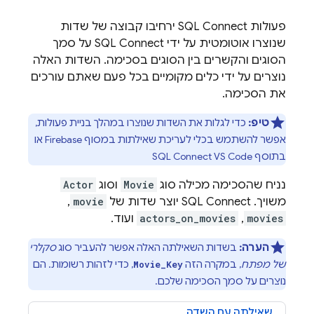
פעולות
SQL Connect
ירחיבו קבוצה של שדות
שנוצרו אוטומטית על ידי
SQL Connect
על סמך
הסוגים והקשרים בין הסוגים בסכימה. השדות האלה
נוצרים על ידי כלים מקומיים בכל פעם שאתם עורכים
את הסכימה.
טיפ:
כדי לגלות את השדות שנוצרו במהלך בניית פעולות,
אפשר להשתמש בכלי לעריכת שאילתות במסוף
Firebase
או
בתוסף SQL Connect VS Code
נניח שהסכימה מכילה סוג
Movie
וסוג
Actor
משויך. ‫
SQL Connect
יוצר שדות של
movie
,‏
movies
,‏
actors_on_movies
ועוד.
הערה:
בשדות השאילתה האלה אפשר להעביר סוג
סקלרי
של מפתח
, במקרה הזה
, כדי לזהות רשומות. הם
Movie_Key
נוצרים על סמך הסכימה שלכם.
שאילתה עם השדה