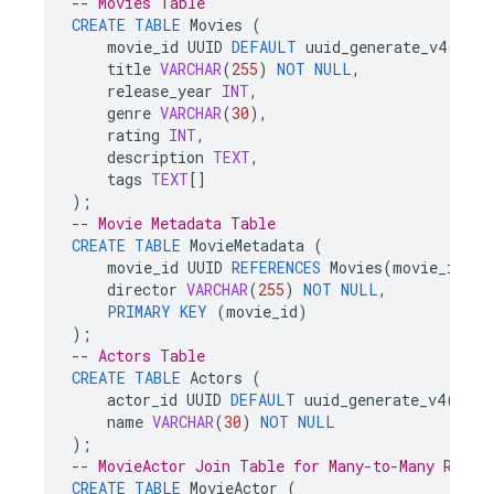
-- Movies Table
CREATE
TABLE
Movies
(
movie_id
UUID
DEFAULT
uuid_generate_v4
()
PR
title
VARCHAR
(
255
)
NOT
NULL
,
release_year
INT
,
genre
VARCHAR
(
30
),
rating
INT
,
description
TEXT
,
tags
TEXT
[]
);
-- Movie Metadata Table
CREATE
TABLE
MovieMetadata
(
movie_id
UUID
REFERENCES
Movies
(
movie_id
)
U
director
VARCHAR
(
255
)
NOT
NULL
,
PRIMARY
KEY
(
movie_id
)
);
-- Actors Table
CREATE
TABLE
Actors
(
actor_id
UUID
DEFAULT
uuid_generate_v4
()
PR
name
VARCHAR
(
30
)
NOT
NULL
);
-- MovieActor Join Table for Many-to-Many Relat
CREATE
TABLE
MovieActor
(