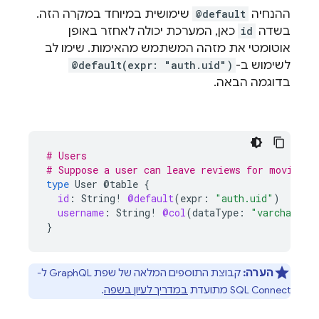
ההנחיה
@default
שימושית במיוחד במקרה הזה.
בשדה
id
כאן, המערכת יכולה לאחזר באופן
אוטומטי את מזהה המשתמש מהאימות. שימו לב
לשימוש ב-
@default(expr: "auth.uid")
בדוגמה הבאה.
# Users
# Suppose a user can leave reviews for movies
type
User
@table
{
id
:
String
!
@default
(
expr
:
"auth.uid"
)
username
:
String
!
@col
(
dataType
:
"varchar(50
}
הערה:
קבוצת התוספים המלאה של שפת GraphQL ל-
SQL Connect
מתועדת
במדריך לעיון בשפה
.