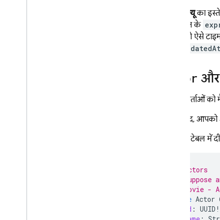
सर्वर वैल्यू
का इस्त
एक्सप्रेशन के
exp
फ़ील्ड को ऐसे टाइ
समय
updatedA
Actor
औ
उपयोगकर्ताओं को म
इसके बाद, आपको अप
Actor
टेबल में 
# Actors
# Suppose a
# Movie - A
type
Actor
id
:
UUID
!
name
:
Str