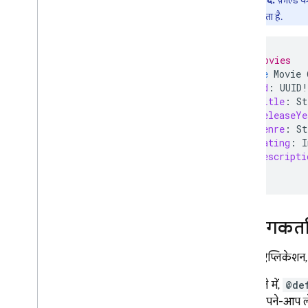
ध्यान दें:
फ़ील्ड के
Enums रेफ़रंस
जनरेट करता है.
रेफ़रंस के लिए अन्य गाइड
सीएलआई रेफ़रंस
# Movies
एसक्यूएल कनेक्ट कॉन्फ़िगरेशन फ़ाइल
type
Movie
का रेफ़रंस
id
:
UUID
!
title
:
St
SQL Connect प्रोजेक्ट के लिए IAM
कॉन्फ़िगरेशन
releaseYe
genre
:
St
कॉमन एक्सप्रेशन लैंग्वेज (सीईएल) रेफ़रंस
rating
:
I
क्लाउड ऑडिट लॉगिंग के बारे में जानकारी
descripti
}
Cloud Firestore
Realtime Database
उपयोगकर्ता
Storage
आपका ऐप्लिकेशन, 
इस मामले में,
@de
सुरक्षा के नियम
आईडी अपने-आप ले 