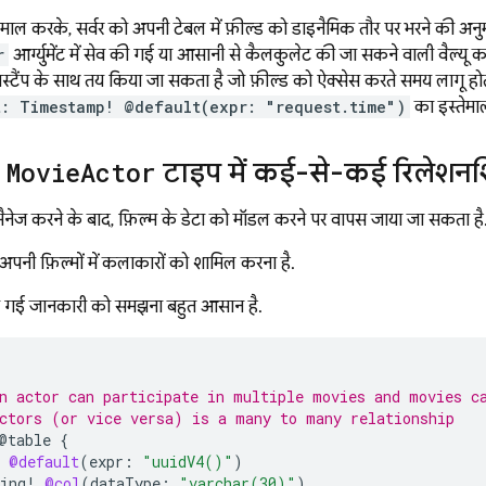
ेमाल करके, सर्वर को अपनी टेबल में फ़ील्ड को डाइनैमिक तौर पर भरने की अ
r
आर्ग्युमेंट में सेव की गई या आसानी से कैलकुलेट की जा सकने वाली वैल्यू
मस्टैंप के साथ तय किया जा सकता है जो फ़ील्ड को ऐक्सेस करते समय लागू हो
t: Timestamp! @default(expr: "request.time")
का इस्तेमा
र
Movie
Actor
टाइप में कई-से-कई रिलेशनश
ैनेज करने के बाद, फ़िल्म के डेटा को मॉडल करने पर वापस जाया जा सकता है
नी फ़िल्मों में कलाकारों को शामिल करना है.
दी गई जानकारी को समझना बहुत आसान है.
n actor can participate in multiple movies and movies c
ctors (or vice versa) is a many to many relationship
@table
{
@default
(
expr
:
"uuidV4()"
)
ing
!
@col
(
dataType
:
"varchar(30)"
)