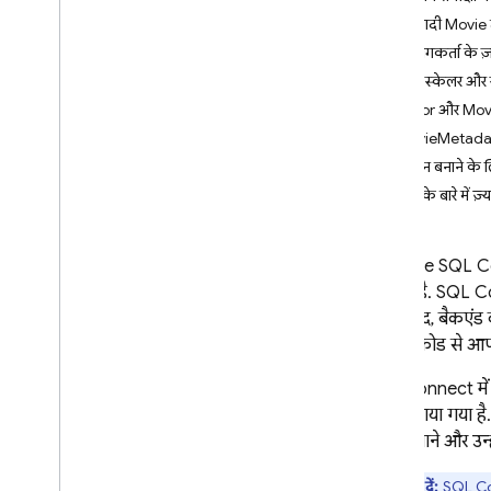
App Check
बुनियादी Movie
उपयोगकर्ता के ज
SQL Connect
मुख्य स्केलर और सर
शुरुआती जानकारी
Actor और Movi
कीमत तय करना और बिलिंग
MovieMetadata 
शुरू करना
ऑपरेशन बनाने के ल
एआई एजेंट का इस्तेमाल शुरू करना
स्कीमा के बारे में ज
क्विकस्टार्ट
Apple के प्लैटफ़ॉर्म
Firebase SQL 
Android
दिखाता है.
SQL C
React
इसके बाद, बैकएंड के
क्लाइंट कोड से आप
Flutter
डिज़ाइन स्कीमा और कार्रवाइयां
SQL Connect
मे
बारे में बताया गया
SQL कनेक्ट स्कीमा डिज़ाइन करना
बेहतर बनाने और उन्हे
SQL Connect क्वेरी लागू करना
SQL Connect म्यूटेशन लागू करना
ध्यान दें:
SQL C