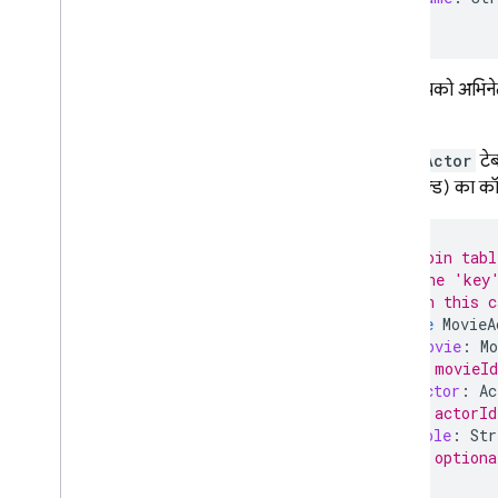
}
अगर आपको अभिनेताओं
होगी.
MovieActor
टे
वाले फ़ील्ड) का कॉम
# Join tabl
# The 'key'
# In this c
type
MovieA
movie
:
Mo
# movieId
actor
:
Ac
# actorId
role
:
Str
# optiona
}