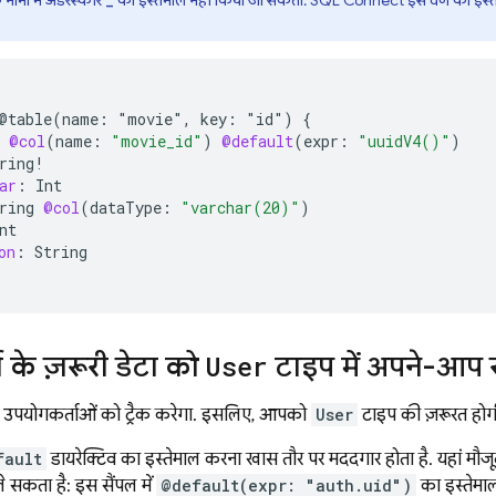
 नामों में अंडरस्कोर
का इस्तेमाल नहीं किया जा सकता.
SQL Connect
इस वर्ण का इस्त
_
@table(name:
"movie"
,
key:
"id")
{
@col
(
name
:
"movie_id"
)
@default
(
expr
:
"uuidV4()"
)
ring
!
ar
:
Int
ring
@col
(
dataType
:
"varchar(20)"
)
nt
on
:
String
 के ज़रूरी डेटा को
User
टाइप में अपने-आप 
उपयोगकर्ताओं को ट्रैक करेगा. इसलिए, आपको
User
टाइप की ज़रूरत होग
fault
डायरेक्टिव का इस्तेमाल करना खास तौर पर मददगार होता है. यहां मौज
सकता है: इस सैंपल में
@default(expr: "auth.uid")
का इस्तेमाल 