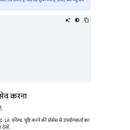
ेमाल तब करता है, जब वह पूरक फ़ील्ड, क्वेरी, और म्यूटेशन
सेव करना
ी.
ूद
id
फ़ील्ड, पुष्टि करने की प्रोसेस से उपयोगकर्ता का
देखें.