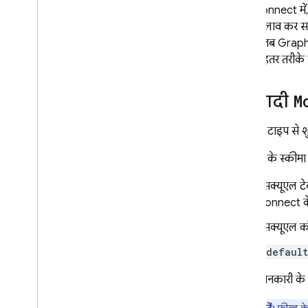
SQL Connect
में
Firebase Admin SDK टूल की मदद से
,
उसमें बदलाव कर स
खास सुविधाओं वाले ऑपरेशन चलाना
होता है, जब GraphQ
SQL Connect की सुविधाएं
ज़्यादा बेहतर तरीक
स्कीमा
,
क्वेरी
,
और म्यूटेशन के लिए एआई
की मदद लेना
बुनियादी
M
Cloud Functions की मदद से बढ़ाएं
कस्टम रिज़ॉल्वर की मदद से
,
डेटा सोर्स के
Movie
टाइप से श
साथ काम करने की सुविधा बढ़ाना
सदिश समानता खोजें
Movie
के स्कीमा म
पूरे टेक्स्ट में खोज करना
एसक्यूएल टे
Graph
QL भाषा की रेफ़रंस गाइड
Connect
क
निर्देशों का रेफ़रंस
एसक्यूएल क
क्वेरी का रेफ़रंस
म्यूटेशन का रेफ़रंस
@default
ऑब्जेक्ट का रेफ़रंस
ज़्यादा जानकारी क
इनपुट ऑब्जेक्ट का रेफ़रंस
स्केलर रेफ़रंस