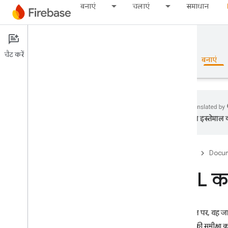
बनाएं
चलाएं
समाधान
Documentation
चैट करें
खास जानकारी
बुनियादी जानकारी
AI
बनाएं
का इस्तेमाल क
खास जानकारी
Firebase
Docum
Emulator Suite
SQL कन
Authentication
फ़ोन नंबर की पुष्टि करें
इस पेज पर, यह ज
फ़िल्म की समीक्षा 