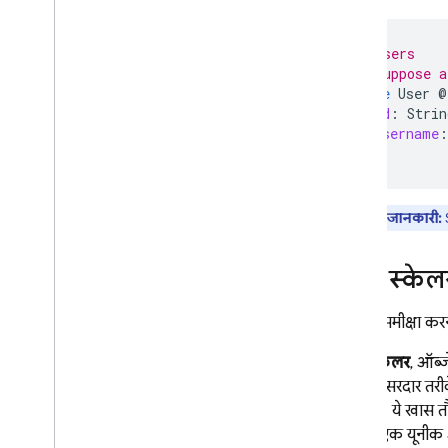
App Hosting
# Users
Hosting
# Suppose a
type
User
@
id
:
Strin
Cloud Functions
username
:
}
Extensions
अहम जानकारी:
Firebase ML
मिलते-जुलते प्रॉडक्ट
मुख्य स्केल
Cloud Messaging
मूवी की समीक्षा करन
Remote Config
मुख्य स्केलर
, ऑब्ज
ज़्यादा असरदार तरीक
सकती है. ये खास तौ
आपको एक यूनीक आइड