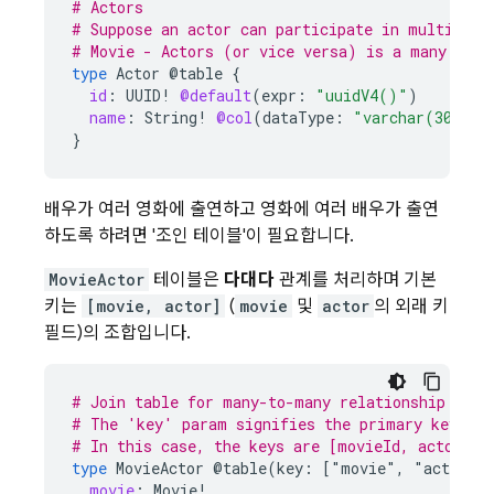
# Actors
# Suppose an actor can participate in multiple 
# Movie - Actors (or vice versa) is a many to m
type
Actor
@table
{
id
:
UUID
!
@default
(
expr
:
"uuidV4()"
)
name
:
String
!
@col
(
dataType
:
"varchar(30)"
)
}
배우가 여러 영화에 출연하고 영화에 여러 배우가 출연
하도록 하려면 '조인 테이블'이 필요합니다.
MovieActor
테이블은
다대다
관계를 처리하며 기본
키는
[movie, actor]
(
movie
및
actor
의 외래 키
필드)의 조합입니다.
# Join table for many-to-many relationship for 
# The 'key' param signifies the primary keys of
# In this case, the keys are [movieId, actorId]
type
MovieActor
@table(key:
["movie"
,
"actor"]
movie
:
Movie
!