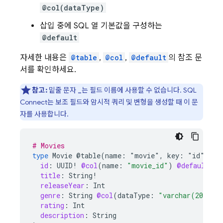
@col(dataType)
삽입 중에 SQL 열 기본값을 구성하는
@default
자세한 내용은
@table
,
@col
,
@default
의 참조 문
서를 확인하세요.
참고:
밑줄 문자
는 필드 이름에 사용할 수 없습니다.
SQL
_
Connect
는 보조 필드와 암시적 쿼리 및 변형을 생성할 때 이 문
자를 사용합니다.
# Movies
type
Movie
@table(name:
"movie"
,
key:
"id")
{
id
:
UUID
!
@col
(
name
:
"movie_id"
)
@default
(
ex
title
:
String
!
releaseYear
:
Int
genre
:
String
@col
(
dataType
:
"varchar(20)"
)
rating
:
Int
description
:
String