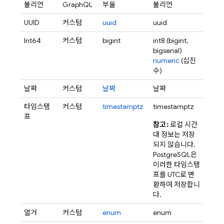
불리언
GraphQL
부울
불리언
UUID
커스텀
uuid
uuid
Int64
커스텀
bigint
int8 (bigint,
bigserial)
numeric
(십진
수)
날짜
커스텀
날짜
날짜
타임스탬
커스텀
timestamptz
timestamptz
프
참고:
로컬 시간
대 정보는 저장
되지 않습니다.
PostgreSQL은
이러한 타임스탬
프를 UTC로 변
환하여 저장합니
다.
열거
커스텀
enum
enum