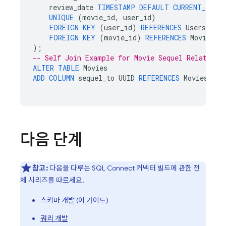
review_date
TIMESTAMP
DEFAULT
CURRENT_TIME
UNIQUE
(
movie_id
,
user_id
)
FOREIGN
KEY
(
user_id
)
REFERENCES
Users
(
use
FOREIGN
KEY
(
movie_id
)
REFERENCES
Movies
(
m
);
-- Self Join Example for Movie Sequel Relations
ALTER
TABLE
Movies
ADD
COLUMN
sequel_to
UUID
REFERENCES
Movies
(
mov
다음 단계
참고:
다음을 다루는
SQL Connect
커넥터 빌드에 관한 전
체 시리즈를 따르세요.
스키마 개발 (이 가이드)
쿼리 개발