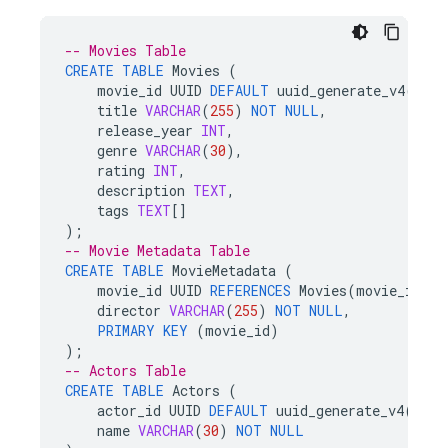
-- Movies Table
CREATE
TABLE
Movies
(
movie_id
UUID
DEFAULT
uuid_generate_v4
()
PR
title
VARCHAR
(
255
)
NOT
NULL
,
release_year
INT
,
genre
VARCHAR
(
30
),
rating
INT
,
description
TEXT
,
tags
TEXT
[]
);
-- Movie Metadata Table
CREATE
TABLE
MovieMetadata
(
movie_id
UUID
REFERENCES
Movies
(
movie_id
)
U
director
VARCHAR
(
255
)
NOT
NULL
,
PRIMARY
KEY
(
movie_id
)
);
-- Actors Table
CREATE
TABLE
Actors
(
actor_id
UUID
DEFAULT
uuid_generate_v4
()
PR
name
VARCHAR
(
30
)
NOT
NULL