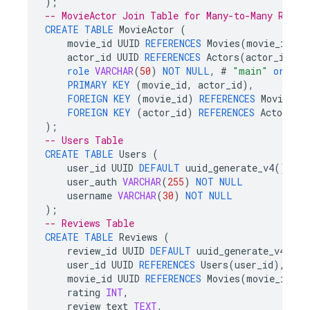
);
-- MovieActor Join Table for Many-to-Many Relat
CREATE
TABLE
MovieActor
(
movie_id
UUID
REFERENCES
Movies
(
movie_id
),
actor_id
UUID
REFERENCES
Actors
(
actor_id
),
role
VARCHAR
(
50
)
NOT
NULL
,
#
"main"
or
"su
PRIMARY
KEY
(
movie_id
,
actor_id
),
FOREIGN
KEY
(
movie_id
)
REFERENCES
Movies
(
m
FOREIGN
KEY
(
actor_id
)
REFERENCES
Actors
(
a
);
-- Users Table
CREATE
TABLE
Users
(
user_id
UUID
DEFAULT
uuid_generate_v4
()
PRI
user_auth
VARCHAR
(
255
)
NOT
NULL
username
VARCHAR
(
30
)
NOT
NULL
);
-- Reviews Table
CREATE
TABLE
Reviews
(
review_id
UUID
DEFAULT
uuid_generate_v4
()
P
user_id
UUID
REFERENCES
Users
(
user_id
),
movie_id
UUID
REFERENCES
Movies
(
movie_id
),
rating
INT
,
review_text
TEXT
,