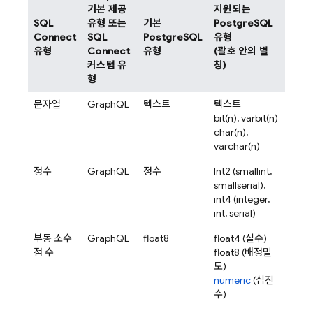
기본 제공
지원되는
SQL
유형 또는
기본
PostgreSQL
Connect
SQL
PostgreSQL
유형
유형
Connect
유형
(괄호 안의 별
커스텀 유
칭)
형
문자열
GraphQL
텍스트
텍스트
bit(n), varbit(n)
char(n),
varchar(n)
정수
GraphQL
정수
Int2 (smallint,
smallserial),
int4 (integer,
int, serial)
부동 소수
GraphQL
float8
float4 (실수)
점 수
float8 (배정밀
도)
numeric
(십진
수)