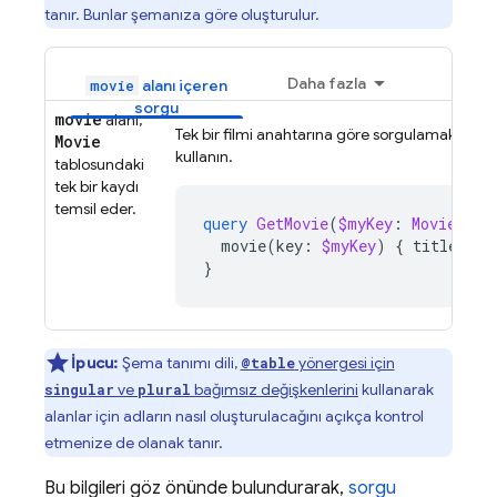
tanır. Bunlar şemanıza göre oluşturulur.
Daha fazla
alanı içeren
movie
sorgu
movie
alanı,
Tek bir filmi anahtarına göre sorgulamak için b
Movie
kullanın.
tablosundaki
tek bir kaydı
temsil eder.
query
GetMovie
(
$myKey
:
Movie_Key
movie
(
key
:
$myKey
)
{
title
}
}
İpucu:
Şema tanımı dili,
yönergesi için
@table
ve
bağımsız değişkenlerini
kullanarak
singular
plural
alanlar için adların nasıl oluşturulacağını açıkça kontrol
etmenize de olanak tanır.
Bu bilgileri göz önünde bulundurarak,
sorgu