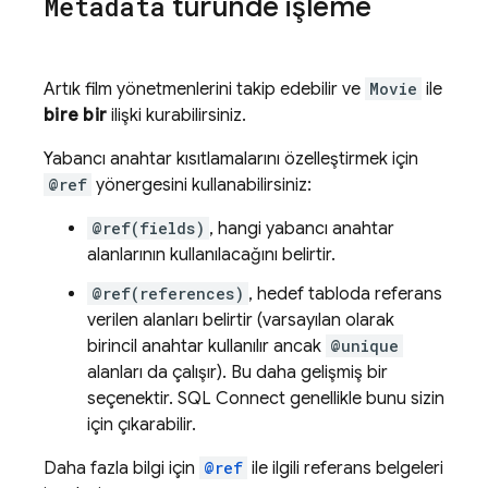
Metadata
türünde işleme
Artık film yönetmenlerini takip edebilir ve
Movie
ile
bire bir
ilişki kurabilirsiniz.
Yabancı anahtar kısıtlamalarını özelleştirmek için
@ref
yönergesini kullanabilirsiniz:
@ref(fields)
, hangi yabancı anahtar
alanlarının kullanılacağını belirtir.
@ref(references)
, hedef tabloda referans
verilen alanları belirtir (varsayılan olarak
birincil anahtar kullanılır ancak
@unique
alanları da çalışır). Bu daha gelişmiş bir
seçenektir.
SQL Connect
genellikle bunu sizin
için çıkarabilir.
Daha fazla bilgi için
@ref
ile ilgili referans belgeleri