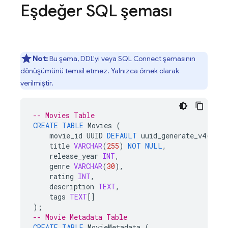
Eşdeğer SQL şeması
Not:
Bu şema, DDL'yi veya
SQL Connect
şemasının
dönüşümünü temsil etmez. Yalnızca örnek olarak
verilmiştir.
-- Movies Table
CREATE
TABLE
Movies
(
movie_id
UUID
DEFAULT
uuid_generate_v4
()
PR
title
VARCHAR
(
255
)
NOT
NULL
,
release_year
INT
,
genre
VARCHAR
(
30
),
rating
INT
,
description
TEXT
,
tags
TEXT
[]
);
-- Movie Metadata Table
CREATE
TABLE
MovieMetadata
(