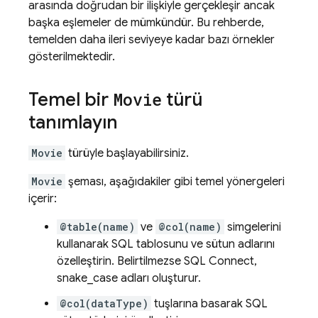
arasında doğrudan bir ilişkiyle gerçekleşir ancak
başka eşlemeler de mümkündür. Bu rehberde,
temelden daha ileri seviyeye kadar bazı örnekler
gösterilmektedir.
Temel bir
Movie
türü
tanımlayın
Movie
türüyle başlayabilirsiniz.
Movie
şeması, aşağıdakiler gibi temel yönergeleri
içerir:
@table(name)
ve
@col(name)
simgelerini
kullanarak SQL tablosunu ve sütun adlarını
özelleştirin. Belirtilmezse
SQL Connect
,
snake_case adları oluşturur.
@col(dataType)
tuşlarına basarak SQL