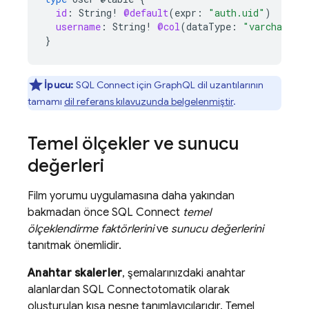
id
:
String
!
@default
(
expr
:
"auth.uid"
)
username
:
String
!
@col
(
dataType
:
"varchar(50
}
İpucu:
SQL Connect
için GraphQL dil uzantılarının
tamamı
dil referans kılavuzunda belgelenmiştir
.
Temel ölçekler ve sunucu
değerleri
Film yorumu uygulamasına daha yakından
bakmadan önce
SQL Connect
temel
ölçeklendirme faktörlerini
ve
sunucu değerlerini
tanıtmak önemlidir.
Anahtar skalerler
, şemalarınızdaki anahtar
alanlardan
SQL Connect
otomatik olarak
oluşturulan kısa nesne tanımlayıcılarıdır. Temel