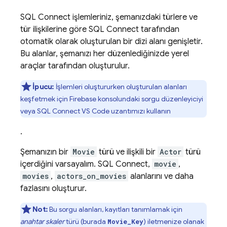
SQL Connect
işlemleriniz, şemanızdaki türlere ve
tür ilişkilerine göre
SQL Connect
tarafından
otomatik olarak oluşturulan bir dizi alanı genişletir.
Bu alanlar, şemanızı her düzenlediğinizde yerel
araçlar tarafından oluşturulur.
İpucu:
İşlemleri oluştururken oluşturulan alanları
keşfetmek için
Firebase
konsolundaki sorgu düzenleyiciyi
veya SQL Connect VS Code uzantımızı kullanın
.
Şemanızın bir
Movie
türü ve ilişkili bir
Actor
türü
içerdiğini varsayalım.
SQL Connect
,
movie
,
movies
,
actors_on_movies
alanlarını ve daha
fazlasını oluşturur.
Not:
Bu sorgu alanları, kayıtları tanımlamak için
anahtar skaler
türü (burada
) iletmenize olanak
Movie_Key