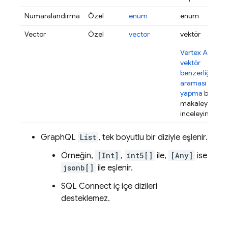
Numaralandırma
Özel
enum
enum
Vector
Özel
vector
vektör
Vertex AI ile
vektör
benzerliği
araması
yapma
başlıklı
makaleyi
inceleyin.
GraphQL
List
, tek boyutlu bir diziyle eşlenir.
Örneğin,
[Int]
,
int5[]
ile,
[Any]
ise
jsonb[]
ile eşlenir.
SQL Connect
iç içe dizileri
desteklemez.