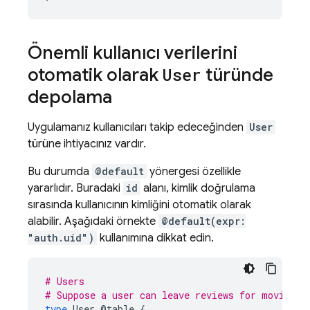
Önemli kullanıcı verilerini
otomatik olarak
User
türünde
depolama
Uygulamanız kullanıcıları takip edeceğinden
User
türüne ihtiyacınız vardır.
Bu durumda
@default
yönergesi özellikle
yararlıdır. Buradaki
id
alanı, kimlik doğrulama
sırasında kullanıcının kimliğini otomatik olarak
alabilir. Aşağıdaki örnekte
@default(expr:
"auth.uid")
kullanımına dikkat edin.
# Users
# Suppose a user can leave reviews for movies
type
User
@table
{