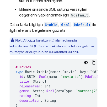
sütun türlerini özelleştirin.
Ekleme sırasında SQL sütunu varsayılan
değerlerini yapılandırmak için
@default
.
Daha fazla bilgi için
@table
,
@col
,
@default
ile
ilgili referans belgelerine göz atın.
Not:
Alt çizgi karakteri (
) alan adlarında
_
kullanılamaz.
SQL Connect
, ek alanlar, örtülü sorgular ve
mutasyonlar oluştururken bu karakteri kullanır.
# Movies
type
Movie
@table(name:
"movie"
,
key:
"id")
{
id
:
UUID
!
@col
(
name
:
"movie_id"
)
@default
(
ex
title
:
String
!
releaseYear
:
Int
genre
:
String
@col
(
dataType
:
"varchar(20)"
)
rating
:
Int
description
:
String
}