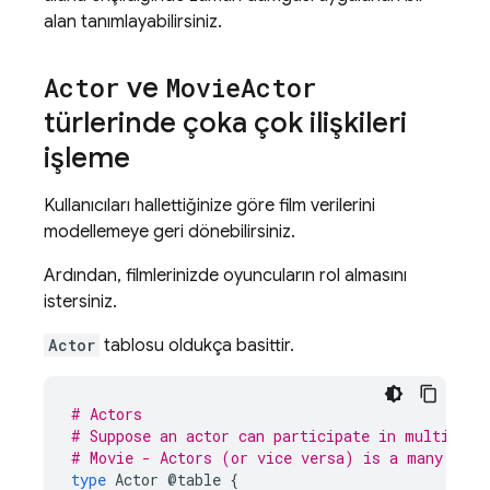
alan tanımlayabilirsiniz.
Actor
ve
Movie
Actor
türlerinde çoka çok ilişkileri
işleme
Kullanıcıları hallettiğinize göre film verilerini
modellemeye geri dönebilirsiniz.
Ardından, filmlerinizde oyuncuların rol almasını
istersiniz.
Actor
tablosu oldukça basittir.
# Actors
# Suppose an actor can participate in multiple 
# Movie - Actors (or vice versa) is a many to m
type
Actor
@table
{