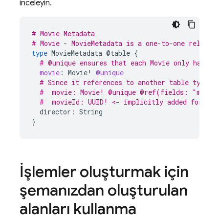
inceleyin.
# Movie Metadata
# Movie - MovieMetadata is a one-to-one relatio
type
MovieMetadata
@table
{
# @unique ensures that each Movie only has on
movie
:
Movie
!
@unique
# Since it references to another table type, 
#  movie: Movie! @unique @ref(fields: "movie
#  movieId: UUID! <- implicitly added foreign
director:
String
}
İşlemler oluşturmak için
şemanızdan oluşturulan
alanları kullanma