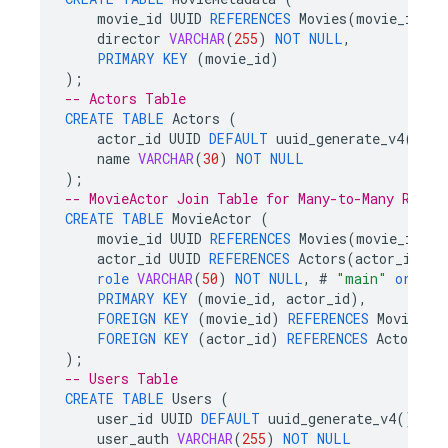
movie_id
UUID
REFERENCES
Movies
(
movie_id
)
U
director
VARCHAR
(
255
)
NOT
NULL
,
PRIMARY
KEY
(
movie_id
)
);
-- Actors Table
CREATE
TABLE
Actors
(
actor_id
UUID
DEFAULT
uuid_generate_v4
()
PR
name
VARCHAR
(
30
)
NOT
NULL
);
-- MovieActor Join Table for Many-to-Many Relat
CREATE
TABLE
MovieActor
(
movie_id
UUID
REFERENCES
Movies
(
movie_id
),
actor_id
UUID
REFERENCES
Actors
(
actor_id
),
role
VARCHAR
(
50
)
NOT
NULL
,
#
"main"
or
"su
PRIMARY
KEY
(
movie_id
,
actor_id
),
FOREIGN
KEY
(
movie_id
)
REFERENCES
Movies
(
m
FOREIGN
KEY
(
actor_id
)
REFERENCES
Actors
(
a
);
-- Users Table
CREATE
TABLE
Users
(
user_id
UUID
DEFAULT
uuid_generate_v4
()
PRI
user_auth
VARCHAR
(
255
)
NOT
NULL