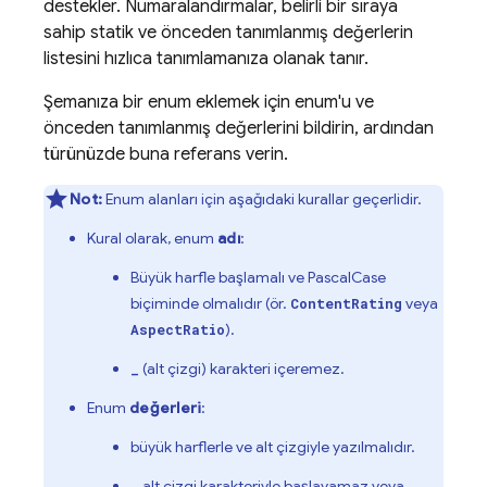
destekler. Numaralandırmalar, belirli bir sıraya
sahip statik ve önceden tanımlanmış değerlerin
listesini hızlıca tanımlamanıza olanak tanır.
Şemanıza bir enum eklemek için enum'u ve
önceden tanımlanmış değerlerini bildirin, ardından
türünüzde buna referans verin.
Not:
Enum alanları için aşağıdaki kurallar geçerlidir.
Kural olarak, enum
adı
:
Büyük harfle başlamalı ve PascalCase
biçiminde olmalıdır (ör.
veya
ContentRating
).
AspectRatio
(alt çizgi) karakteri içeremez.
_
Enum
değerleri
:
büyük harflerle ve alt çizgiyle yazılmalıdır.
alt çizgi karakteriyle başlayamaz veya
_