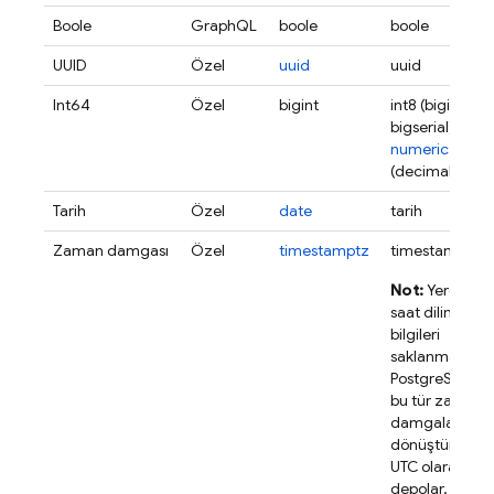
Boole
GraphQL
boole
boole
UUID
Özel
uuid
uuid
Int64
Özel
bigint
int8 (bigint,
bigserial)
numeric
(decimal)
Tarih
Özel
date
tarih
Zaman damgası
Özel
timestamptz
timestamptz
Not:
Yerel
saat dilimi
bilgileri
saklanmaz.
PostgreSQL,
bu tür zaman
damgalarını
dönüştürür ve
UTC olarak
depolar.