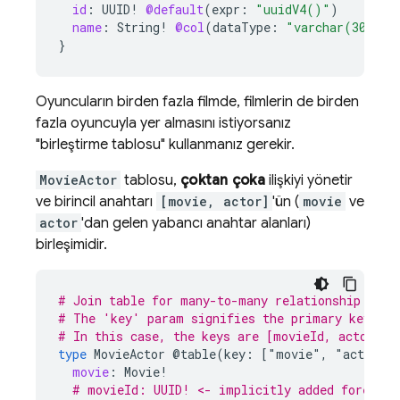
id
:
UUID
!
@default
(
expr
:
"uuidV4()"
)
name
:
String
!
@col
(
dataType
:
"varchar(30)"
)
}
Oyuncuların birden fazla filmde, filmlerin de birden
fazla oyuncuyla yer almasını istiyorsanız
"birleştirme tablosu" kullanmanız gerekir.
MovieActor
tablosu,
çoktan çoka
ilişkiyi yönetir
ve birincil anahtarı
[movie, actor]
'ün (
movie
ve
actor
'dan gelen yabancı anahtar alanları)
birleşimidir.
# Join table for many-to-many relationship for 
# The 'key' param signifies the primary keys of
# In this case, the keys are [movieId, actorId]
type
MovieActor
@table(key:
["movie"
,
"actor"]
movie
:
Movie
!
# movieId: UUID! <- implicitly added foreign 