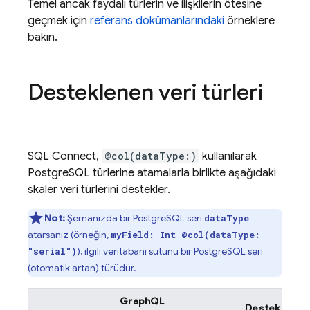
Temel ancak faydalı türlerin ve ilişkilerin ötesine
geçmek için
referans dokümanlarındaki
örneklere
bakın.
Desteklenen veri türleri
SQL Connect
,
@col(dataType:)
kullanılarak
PostgreSQL türlerine atamalarla birlikte aşağıdaki
skaler veri türlerini destekler.
Not:
Şemanızda bir PostgreSQL seri
dataType
atarsanız (örneğin,
myField: Int @col(dataType:
), ilgili veritabanı sütunu bir PostgreSQL seri
"serial")
(otomatik artan) türüdür.
GraphQL
Desteklenen