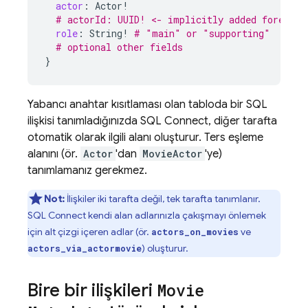
actor
:
Actor
!
# actorId: UUID! <- implicitly added foreign 
role
:
String
!
# "main" or "supporting"
# optional other fields
}
Yabancı anahtar kısıtlaması olan tabloda bir SQL
ilişkisi tanımladığınızda
SQL Connect
, diğer tarafta
otomatik olarak ilgili alanı oluşturur. Ters eşleme
alanını (ör.
Actor
'dan
MovieActor
'ye)
tanımlamanız gerekmez.
Not:
İlişkiler iki tarafta değil, tek tarafta tanımlanır.
SQL Connect
kendi alan adlarınızla çakışmayı önlemek
için alt çizgi içeren adlar (ör.
ve
actors_on_movies
) oluşturur.
actors_via_actormovie
Bire bir ilişkileri
Movie