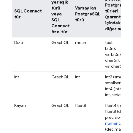
yerleşik
PostgreSQL
türü
Varsayılan
SQL Connect
türleri
veya
PostgreSQL
tür
(parantez
SQL
türü
içindeki
Connect
diğer ad)
özel tür
Dize
GraphQL
metin
text
bit(n),
varbit(n)
char(n),
varchar(n)
Int
GraphQL
int
Int2 (smallint,
smallserial),
int4 (integer,
int, serial)
Kayan
GraphQL
float8
float4 (real)
float8 (double
precision)
numeric
(decimal)