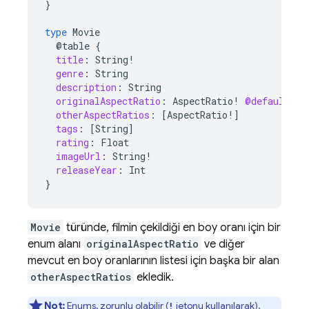
}
type
Movie
@table
{
title
:
String
!
genre
:
String
description
:
String
originalAspectRatio
:
AspectRatio
!
@default
(
va
otherAspectRatios
:
[
AspectRatio
!]
tags
:
[
String
]
rating
:
Float
imageUrl
:
String
!
releaseYear
:
Int
}
Movie
türünde, filmin çekildiği en boy oranı için bir
enum alanı
originalAspectRatio
ve diğer
mevcut en boy oranlarının listesi için başka bir alan
otherAspectRatios
ekledik.
Not:
Enums, zorunlu olabilir (
jetonu kullanılarak),
!