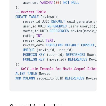
username
VARCHAR
(
30
)
NOT
NULL
);
-- Reviews Table
CREATE
TABLE
Reviews
(
review_id
UUID
DEFAULT
uuid_generate_v4
()
P
user_id
UUID
REFERENCES
Users
(
user_id
),
movie_id
UUID
REFERENCES
Movies
(
movie_id
),
rating
INT
,
review_text
TEXT
,
review_date
TIMESTAMP
DEFAULT
CURRENT_TIME
UNIQUE
(
movie_id
,
user_id
)
FOREIGN
KEY
(
user_id
)
REFERENCES
Users
(
use
FOREIGN
KEY
(
movie_id
)
REFERENCES
Movies
(
m
);
-- Self Join Example for Movie Sequel Relations
ALTER
TABLE
Movies
ADD
COLUMN
sequel_to
UUID
REFERENCES
Movies
(
mov