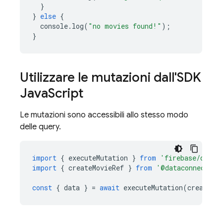
}
}
else
{
console
.
log
(
"no movies found!"
);
}
Utilizzare le mutazioni dall'SDK
Java
Script
Le mutazioni sono accessibili allo stesso modo
delle query.
import
{
executeMutation
}
from
'firebase/data-
import
{
createMovieRef
}
from
'@dataconnect/ge
const
{
data
}
=
await
executeMutation
(
createMo