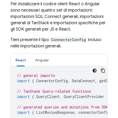
Per inizializzare il codice client React o Angular
sono necessari quattro set di importazioni:
importazioni
SQL Connect
generali, importazioni
generali di TanStack e importazioni specifiche per
gli SDK generati per JS e React.
Tieni presente il tipo
ConnectorConfig
incluso
nelle importazioni generali.
React
Angular
// general imports
import
{
ConnectorConfig
,
DataConnect
,
getDataC
// TanStack Query-related functions
import
{
QueryClient
,
QueryClientProvider
}
fro
// generated queries and mutations from SDK
import
{
ListMoviesResponse
,
connectorConfig
}