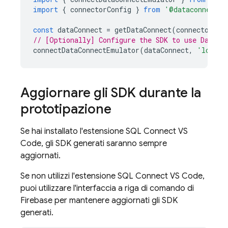
import
{
connectorConfig
}
from
'@dataconnect/g
const
dataConnect
=
getDataConnect
(
connectorCon
// [Optionally] Configure the SDK to use Data C
connectDataConnectEmulator
(
dataConnect
,
'localh
Aggiornare gli SDK durante la
prototipazione
Se hai installato l'estensione SQL Connect VS
Code, gli SDK generati saranno sempre
aggiornati.
Se non utilizzi l'estensione SQL Connect VS Code,
puoi utilizzare l'interfaccia a riga di comando di
Firebase per mantenere aggiornati gli SDK
generati.