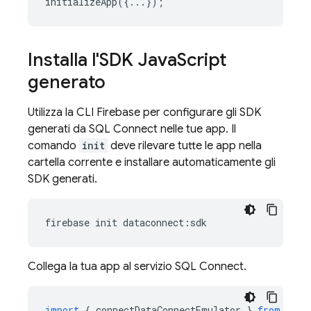
initializeApp
({...});
Installa l'SDK Java
Script
generato
Utilizza la CLI
Firebase
per configurare gli SDK
generati da
SQL Connect
nelle tue app. Il
comando
init
deve rilevare tutte le app nella
cartella corrente e installare automaticamente gli
SDK generati.
firebase
init
dataconnect
:
sdk
Collega la tua app al servizio
SQL Connect
.
import
{
connectDataConnectEmulator
}
from
'fir