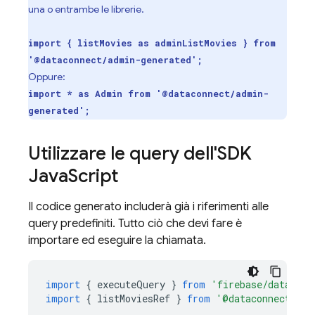
una o entrambe le librerie.
import { listMovies as adminListMovies } from
'@dataconnect/admin-generated';
Oppure:
import * as Admin from '@dataconnect/admin-
generated';
Utilizzare le query dell'SDK
Java
Script
Il codice generato includerà già i riferimenti alle
query predefiniti. Tutto ciò che devi fare è
importare ed eseguire la chiamata.
import
{
executeQuery
}
from
'firebase/data-con
import
{
listMoviesRef
}
from
'@dataconnect/gen