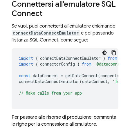
Connettersi all'emulatore
SQL
Connect
Se vuoi, puoi connetterti all'emulatore chiamando
connectDataConnectEmulator
e poi passando
l'istanza
SQL Connect
, come segue:
import
{
connectDataConnectEmulator
}
from
'fir
import
{
connectorConfig
}
from
'@dataconnect/g
const
dataConnect
=
getDataConnect
(
connectorCon
connectDataConnectEmulator
(
dataConnect
,
'localh
// Make calls from your app
Per passare alle risorse di produzione, commenta
le righe per la connessione all'emulatore.