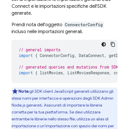
Connect
e le importazioni specifiche dell'SDK
generate.
Prendi nota dell'oggetto
ConnectorConfig
incluso nelle importazioni generali.
// general imports
import
{
ConnectorConfig
,
DataConnect
,
getDataC
// generated queries and mutations from SDK
import
{
listMovies
,
ListMoviesResponse
,
create
Nota
:gli SDK client JavaScript generati utilizzano gli
stessi nomi per interfacce e operazioni degli SDK Admin
Node.js generati. Assicurati di importare la libreria
corretta per la tua piattaforma. Se devi utilizzare
entrambe le librerie nello stesso file, utilizza un alias di
importazione o un'importazione con spazio dei nomi per