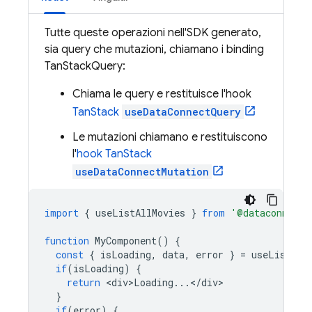
Tutte queste operazioni nell'SDK generato,
sia query che mutazioni, chiamano i binding
TanStackQuery:
Chiama le query e restituisce l'hook
TanStack
useDataConnectQuery
Le mutazioni chiamano e restituiscono
l'
hook TanStack
useDataConnectMutation
import
{
useListAllMovies
}
from
'@dataconnect/
function
MyComponent
()
{
const
{
isLoading
,
data
,
error
}
=
useListAll
if
(
isLoading
)
{
return
<
div>Loading
...
<
/
div
}
if
(
error
)
{