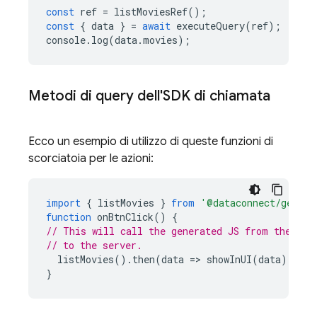
const
ref
=
listMoviesRef
();
const
{
data
}
=
await
executeQuery
(
ref
);
console
.
log
(
data
.
movies
);
Metodi di query dell'SDK di chiamata
Ecco un esempio di utilizzo di queste funzioni di
scorciatoia per le azioni:
import
{
listMovies
}
from
'@dataconnect/genera
function
onBtnClick
()
{
// This will call the generated JS from the CLI
// to the server.
listMovies
().
then
(
data
=
>
showInUI
(
data
));
/
}