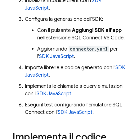
Inizializza il codice client con l'
SDK
JavaScript
.
Configura la generazione dell'SDK:
Con il pulsante
Aggiungi SDK all'app
nell'estensione SQL Connect VS Code.
Aggiornando
connector.yaml
per
l'
SDK JavaScript
.
Importa librerie e codice generato con l'
SDK
JavaScript
.
Implementa le chiamate a query e mutazioni
con l'
SDK JavaScript
.
Esegui il test configurando l'emulatore
SQL
Connect
con l'
SDK JavaScript
.
Implementa il codice