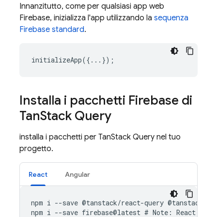
Innanzitutto, come per qualsiasi app web
Firebase, inizializza l'app utilizzando la
sequenza
Firebase standard
.
initializeApp
({...});
Installa i pacchetti Firebase di
Tan
Stack Query
installa i pacchetti per TanStack Query nel tuo
progetto.
React
Angular
npm
i
--
save
@
tanstack
/
react
-
query
@
tanstack
-
qu
npm
i
--
save
firebase
@
latest
#
Note
:
React
has