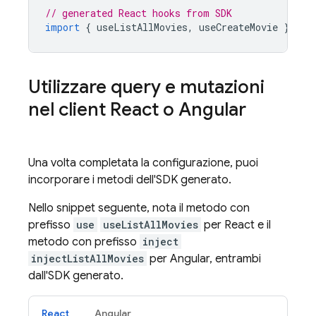
// generated React hooks from SDK
import
{
useListAllMovies
,
useCreateMovie
}
fro
Utilizzare query e mutazioni
nel client React o Angular
Una volta completata la configurazione, puoi
incorporare i metodi dell'SDK generato.
Nello snippet seguente, nota il metodo con
prefisso
use
useListAllMovies
per React e il
metodo con prefisso
inject
injectListAllMovies
per Angular, entrambi
dall'SDK generato.
React
Angular