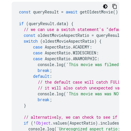
const
queryResult
=
await
getOldestMovie
();
if
(
queryResult
.
data
)
{
// we can use a switch statement's "default" 
const
oldestMovieAspectRatio
=
queryResult
.
da
switch
(
oldestMovieAspectRatio
)
{
case
AspectRatio
.
ACADEMY
:
case
AspectRatio
.
WIDESCREEN
:
case
AspectRatio
.
ANAMORPHIC
:
console
.
log
(
'This movie was filmed in A
break
;
default
:
// the default case will catch FULLSCRE
// it will also catch unexpected values
console
.
log
(
'This movie was was NOT fil
break
;
}
// alternatively, we can check to see if the 
if
(
!
Object
.
values
(
AspectRatio
).
includes
(
olde
console
.
log
(
`Unrecognized aspect ratio: 
${
o