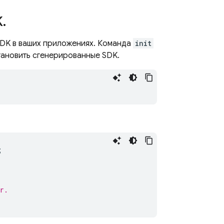
K
.
DK в ваших приложениях. Команда
init
тановить сгенерированные SDK.
;
r.