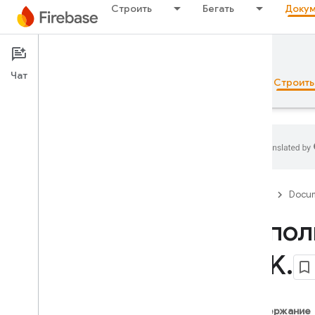
Строить
Бегать
Докум
Documentation
SQL Connect
Чат
Обзор
Основы рекламы
ИИ
Строить
Обзор
Firebase
Docum
Набор эмуляторов
Испол
SDK
.
Authentication
Проверка номера телефона
Содержание