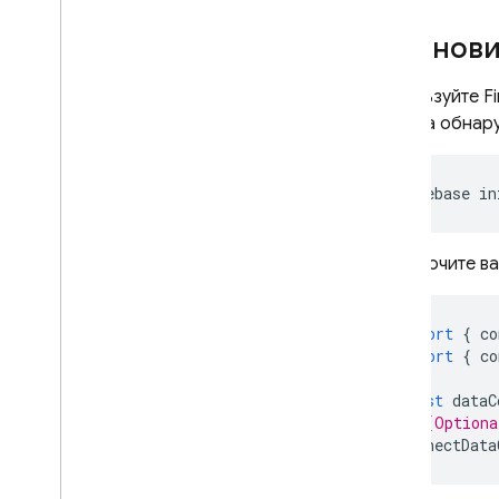
Справочник по интерфейсу
командной строки
Установи
Справочник по файлу
конфигурации SQL Connect
Используйте
F
Настройка IAM для проектов
должна обнару
SQL Connect
Справочник по общему языку
выражений (CEL)
firebase
in
Справочник по ведению
журнала облачного аудита
Подключите ва
Cloud Firestore
import
{
co
Realtime Database
import
{
co
Storage
const
dataC
// [Optiona
connectData
Правила безопасности