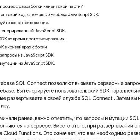
 процесс разработки клиентской части?
ентский код с помощью Firebase JavaScript SDK.
уйте ваше приложение.
генерированный JavaScript SDK.
DK во время прототипирования.
K в конвейерах сборки
запросы из JavaScript SDK.
мутации из JavaScript SDK.
irebase SQL Connect
позволяют вызывать серверные запро
rebase. Вы генерируете пользовательский SDK параллельн
рые развертываете в своей службе
SQL Connect
. Затем вы
ику.
минали ранее, важно отметить, что запросы и мутации
SQL
полняются на сервере. Вместо этого, при развертывании 
 в Cloud Functions. Это означает, что вам необходимо ра