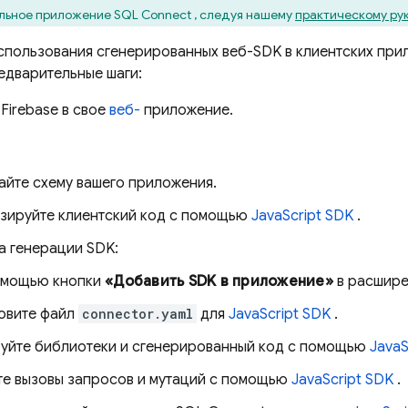
льное приложение
SQL Connect
, следуя нашему
практическому рук
использования сгенерированных веб-SDK в клиентских пр
дварительные шаги:
Firebase в свое
веб-
приложение.
айте схему вашего приложения.
зируйте клиентский код с помощью
JavaScript SDK
.
а генерации SDK:
омощью кнопки
«Добавить SDK в приложение»
в расшире
овите файл
connector.yaml
для
JavaScript SDK
.
уйте библиотеки и сгенерированный код с помощью
JavaS
те вызовы запросов и мутаций с помощью
JavaScript SDK
.