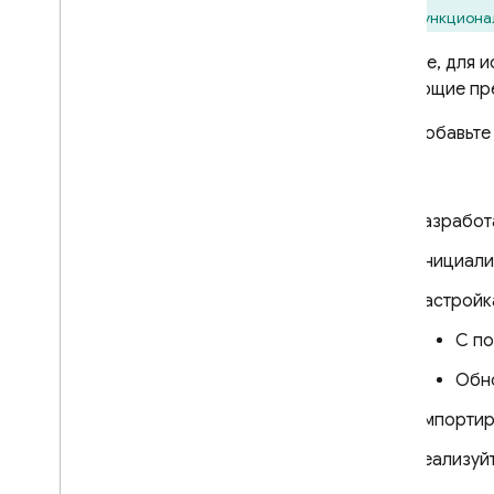
Генерация административных
полнофункциона
SDK
Используйте эмулятор SQL
Вкратце, для 
Connect для CI
/
CD
.
следующие пре
Управление проектами SQL
Добавьте 
Connect
Управление схемами и
Затем:
соединителями
Управление сервисами и базами
Разработ
данных
Инициали
Выполняйте привилегированные
операции с помощью Firebase
Настройк
Admin SDK
.
С п
Решения SQL Connect
Используйте помощь ИИ для
Обн
схем
,
запросов и мутаций
Импортир
Расширьте возможности с
помощью облачных функций
Реализуй
Расширьте поддержку
источников данных с помощью