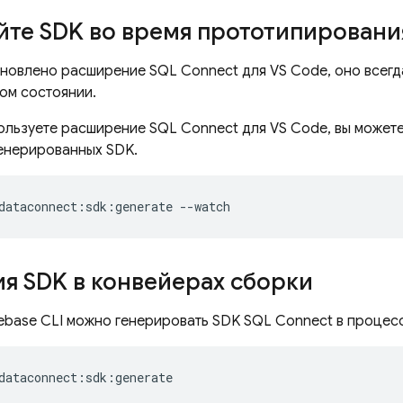
те SDK во время прототипировани
тановлено расширение SQL Connect для VS Code, оно всег
ном состоянии.
ользуете расширение SQL Connect для VS Code, вы можете
енерированных SDK.
dataconnect:sdk:generate
--watch
я SDK в конвейерах сборки
ebase CLI можно генерировать SDK
SQL Connect
в процесс
dataconnect:sdk:generate