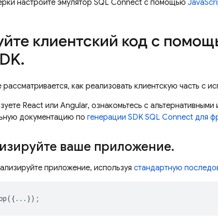
ерки настройте эмулятор
SQL Connect
с помощью
JavaScr
уйте клиентский код с помо
DK
.
е рассматривается, как реализовать клиентскую часть с 
зуете React или Angular, ознакомьтесь с альтернативными
льную документацию по
генерации SDK
SQL Connect
для ф
изируйте ваше приложение
.
ализируйте приложение, используя
стандартную последов
pp
({...});