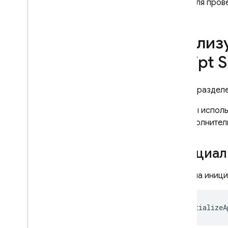
Для пров
пользовательских обработчиков
запросов
.
Выполнить поиск векторного
Реализ
сходства
Выполнить полнотекстовый
Script
S
поиск
Справочники по языку Graph
QL
В этом раздел
Справочник директив
Если вы исполь
Справочник запросов
на дополните
Справочник по мутациям
Ссылка на объекты
Инициал
Справочник по входным
объектам
Сначала иници
Справочник по скалярам
Справочник по перечислениям
initializeA
Дополнительные
справочные руководства