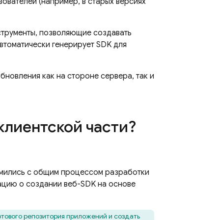
ователей (например, в старых версиях
струменты, позволяющие создавать
автоматически генерирует SDK для
бновления как на стороне сервера, так и
клиентской части?
омились с общим процессом разработки
ацию о создании веб-SDK на основе
ртового репозитория приложений и создать