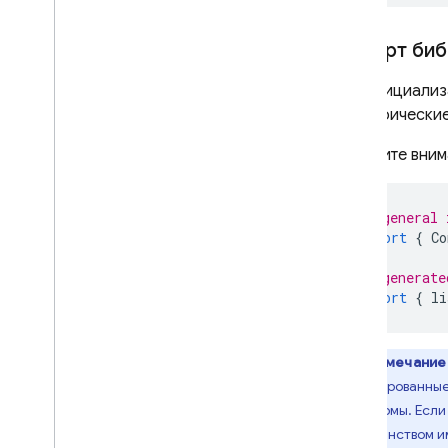
Импорт биб
Для инициализ
специфические
Обратите вним
// general 
import
{
Co
// generate
import
{
li
Примечание
сгенерированные
платформы. Если
пространством и