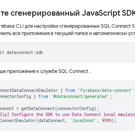
те сгенерированный Java
Script SD
irebase
CLI для настройки сгенерированных
SQL Connect
S
жить все приложения в текущей папке и автоматически ус
it
dataconnect
:
sdk
ше приложение к службе
SQL Connect
.
nnectDataConnectEmulator
}
from
'firebase/data-connect'
nnectorConfig
}
from
'@dataconnect/generated'
;
onnect
=
getDataConnect
(
connectorConfig
);
lly] Configure the SDK to use Data Connect local emulato
ConnectEmulator
(
dataConnect
,
'localhost'
,
9399
);