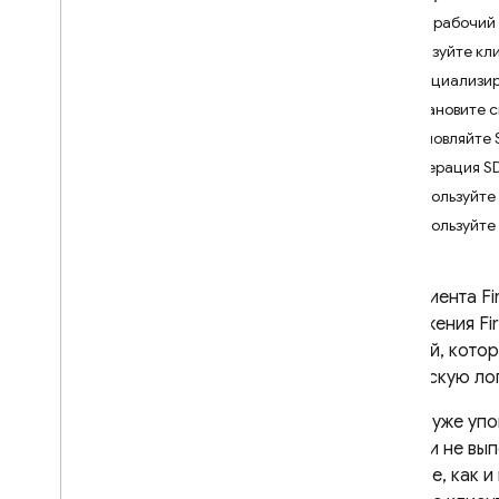
App Check
Каков рабочий
Реализуйте кли
SQL Connect
Инициализир
Введение
Установите с
Цены и выставление счетов
Обновляйте S
Начать
Генерация SD
Начните работу с агентами
Используйте 
искусственного интеллекта
.
Используйте 
Краткое руководство
платформы Apple
SDK клиента
F
Android
приложения Fi
Реагировать
мутаций, кото
Flutter
клиентскую лог
Схемы проектирования и
Как мы уже упо
операции
кодом и не вы
Разработка схем подключения
сервере, как и
SQL