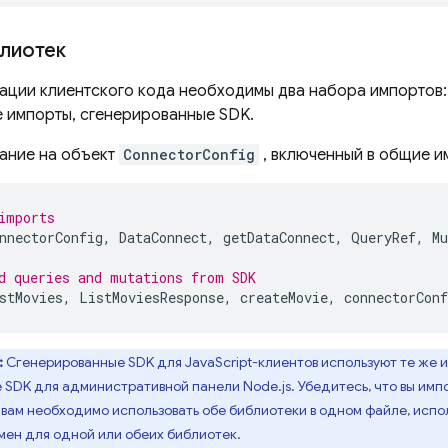
лиотек
ации клиентского кода необходимы два набора импортов
 импорты, сгенерированные SDK.
ание на объект
ConnectorConfig
, включенный в общие и
imports
nnectorConfig
,
DataConnect
,
getDataConnect
,
QueryRef
,
Mu
d queries and mutations from SDK
stMovies
,
ListMoviesResponse
,
createMovie
,
connectorConf
:
Сгенерированные SDK для JavaScript-клиентов используют те же и
 SDK для административной панели Node.js. Убедитесь, что вы им
 вам необходимо использовать обе библиотеки в одном файле, испо
мен для одной или обеих библиотек.