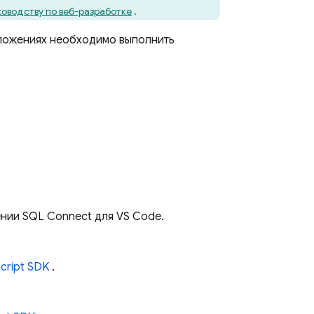
оводству по веб-разработке
.
иложениях необходимо выполнить
нии SQL Connect для VS Code.
cript SDK
.