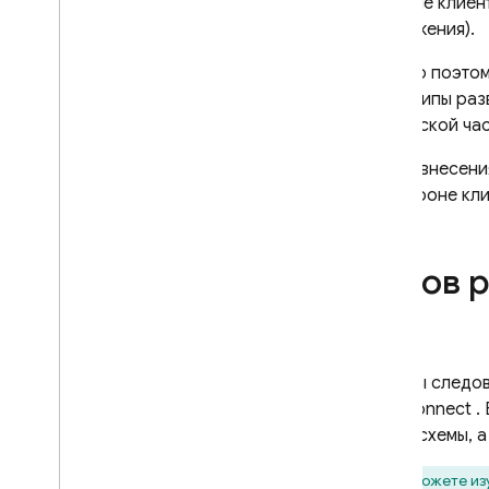
стороне клиен
Реализуйте запросы SQL
приложения).
Connect
.
Реализуйте мутации SQL
Именно поэто
Connect
.
прототипы разв
Безопасные операции с
клиентской час
авторизацией
Реализуйте операции с
После внесения
использованием нативного SQL
.
на стороне кли
Разработка и тестирование с
помощью SQL Connect
Заполнение данных
Каков 
тестирования и выполнение
массовых операций
Создание веб-SDK
Создание Android SDK
Если вы следо
Создание i
OS SDK
SQL Connect
.
Создание SDK Flutter
вашей схемы, а
Получайте обновления в
режиме реального времени
Вы можете из