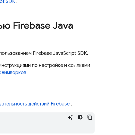
ipt SDK
.
щью
Firebase
Java
использованием
Firebase
JavaScript
SDK.
 инструкциями по настройке и ссылками
реймворков
.
ательность действий Firebase
.