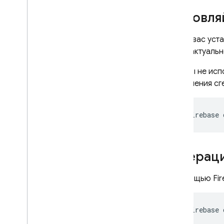
App Hosting
Обновляй
Hosting
Если у вас ус
SDK в актуаль
Cloud Functions
Если вы не исп
Extensions
обновления сг
Firebase ML
firebase
СОПУТСТВУЮЩИЕ ТОВАРЫ
Cloud Messaging
Генераци
Remote Config
С помощью Fir
firebase