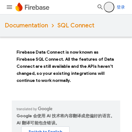
登录
Documentation
SQL Connect
Firebase Data Connect
is now known as
Firebase SQL Connect
. All the features of
Data
Connect
are still available and the APIs haven't
changed, so your existing integrations will
continue to work normally.
Google 会使用 AI 技术将内容翻译成您偏好的语言。
AI 翻译可能包含错误。