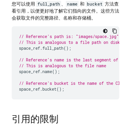
您可以使用
full_path
、
name
和
bucket
方法查
看引用，以便更好地了解它们指向的文件。这些方法
会获取文件的完整路径、名称和存储桶。
// Reference's path is: "images/space.jpg"
// This is analogous to a file path on disk
space_ref
.
full_path
();
// Reference's name is the last segment of the 
// This is analogous to the file name
space_ref
.
name
();
// Reference's bucket is the name of the 
Cloud 
space_ref
.
bucket
();
引用的限制