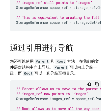
// images_ref still points to "images"
StorageReference
space_ref
=
storage_ref
.
Child
(
// This is equivalent to creating the full refe
StorageReference
space_ref
=
storage
.
GetReferen
通过引用进行导航
您还可以使用
Parent
和
Root
方法，在我们的文
件层次结构中向上导航。
Parent
可以向上导航一
级，而
Root
可以一直导航至根目录。
// Parent allows us to move to the parent of a 
// images_ref now points to 'images'
StorageReference
images_ref
=
space_ref
.
Parent
(
// Root allows us to move all the way back to t