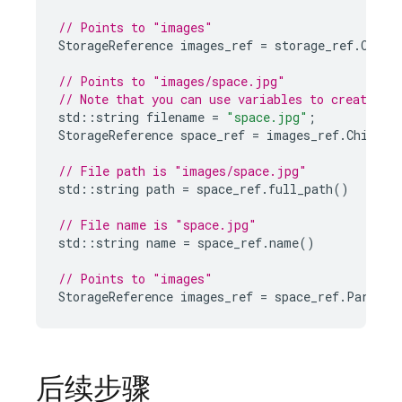
// Points to "images"
StorageReference
images_ref
=
storage_ref
.
Child
// Points to "images/space.jpg"
// Note that you can use variables to create ch
std
::
string
filename
=
"space.jpg"
;
StorageReference
space_ref
=
images_ref
.
Child
(
f
// File path is "images/space.jpg"
std
::
string
path
=
space_ref
.
full_path
()
// File name is "space.jpg"
std
::
string
name
=
space_ref
.
name
()
// Points to "images"
StorageReference
images_ref
=
space_ref
.
Parent
(
后续步骤