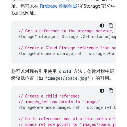
址。您可以在
Firebase
控制台
的“Storage”部分中
找到此网址。
// Get a reference to the storage service, usin
Storage
*
storage
=
Storage
::
GetInstance
(
app
);
// Create a 
Cloud Storage
 reference from our st
StorageReference
storage_ref
=
storage
->
GetRefe
您可以对现有引用使用
child
方法，创建对树中层
级较低位置（如
'images/space.jpg'
）的引用。
// Create a child reference
// images_ref now points to "images"
StorageReference
images_ref
=
storage_ref
.
Child
// Child references can also take paths delimit
// space_ref now points to "images/space.jpg"