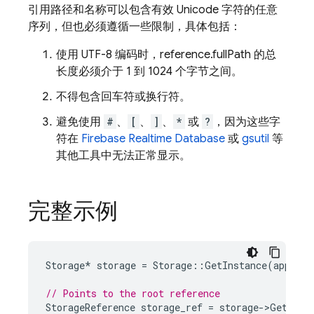
引用路径和名称可以包含有效 Unicode 字符的任意
序列，但也必须遵循一些限制，具体包括：
使用 UTF-8 编码时，reference.fullPath 的总
长度必须介于 1 到 1024 个字节之间。
不得包含回车符或换行符。
避免使用
#
、
[
、
]
、
*
或
?
，因为这些字
符在
Firebase Realtime Database
或
gsutil
等
其他工具中无法正常显示。
完整示例
Storage
*
storage
=
Storage
::
GetInstance
(
app
);
// Points to the root reference
StorageReference
storage_ref
=
storage
->
GetRefe