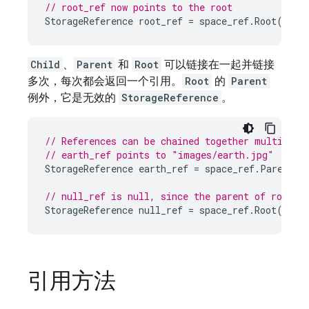
// root_ref now points to the root
StorageReference
root_ref
=
space_ref
.
Root
();
Child
、
Parent
和
Root
可以链接在一起并链接
多次，每次都会返回一个引用。
Root
的
Parent
例外，它是无效的
StorageReference
。
// References can be chained together multiple 
// earth_ref points to "images/earth.jpg"
StorageReference
earth_ref
=
space_ref
.
Parent
()
// null_ref is null, since the parent of root i
StorageReference
null_ref
=
space_ref
.
Root
().
Pa
引用方法