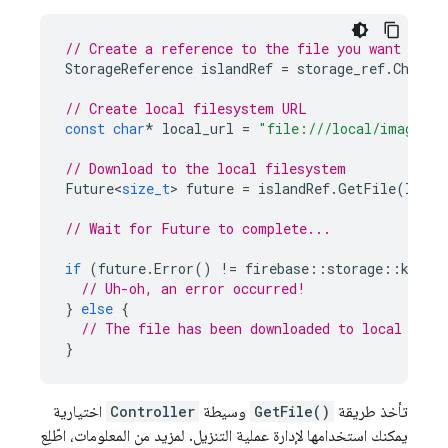
// Create a reference to the file you want to d
StorageReference
islandRef
=
storage_ref
.
Child
(
// Create local filesystem URL
const
char
*
local_url
=
"file:///local/images/i
// Download to the local filesystem
Future
<
size_t
>
future
=
islandRef
.
GetFile
(
local
// Wait for Future to complete...
if
(
future
.
Error
()
!=
firebase
::
storage
::
kErro
// Uh-oh, an error occurred!
}
else
{
// The file has been downloaded to local file
}
تأخذ طريقة
GetFile()
وسيطة
Controller
اختيارية
يمكنك استخدامها لإدارة عملية التنزيل. لمزيد من المعلومات، اطّلِع