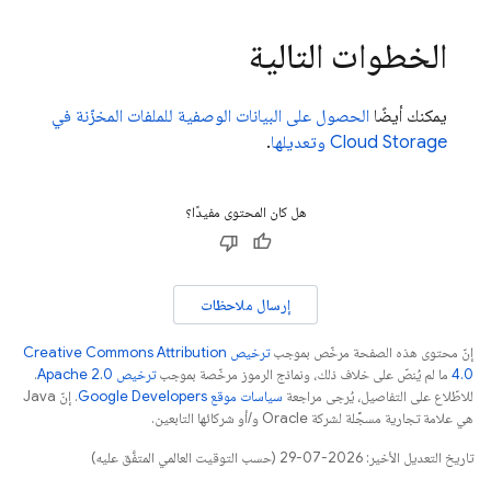
الخطوات التالية
يمكنك أيضًا
الحصول على البيانات الوصفية للملفات المخزّنة في
Cloud Storage
وتعديلها
.
هل كان المحتوى مفيدًا؟
إرسال ملاحظات
إنّ محتوى هذه الصفحة مرخّص بموجب
ترخيص Creative Commons Attribution
4.0‏
ما لم يُنصّ على خلاف ذلك، ونماذج الرموز مرخّصة بموجب
ترخيص Apache 2.0‏
.
للاطّلاع على التفاصيل، يُرجى مراجعة
سياسات موقع Google Developers‏
. إنّ Java
هي علامة تجارية مسجَّلة لشركة Oracle و/أو شركائها التابعين.
تاريخ التعديل الأخير: 2026-07-29 (حسب التوقيت العالمي المتفَّق عليه)