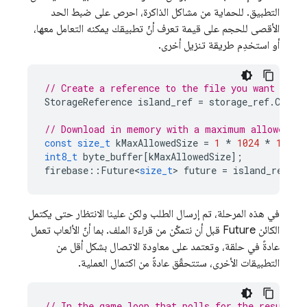
التطبيق. للحماية من مشاكل الذاكرة، احرص على ضبط الحد
الأقصى للحجم على قيمة تعرف أنّ تطبيقك يمكنه التعامل معها،
أو استخدِم طريقة تنزيل أخرى.
// Create a reference to the file you want to d
StorageReference
island_ref
=
storage_ref
.
Child
// Download in memory with a maximum allowed si
const
size_t
kMaxAllowedSize
=
1
*
1024
*
1024
int8_t
byte_buffer
[
kMaxAllowedSize
];
firebase
::
Future
<
size_t
>
future
=
island_ref
.
Ge
في هذه المرحلة، تم إرسال الطلب ولكن علينا الانتظار حتى يكتمل
الكائن Future قبل أن نتمكّن من قراءة الملف. بما أنّ الألعاب تعمل
عادةً في حلقة، وتعتمد على معاودة الاتصال بشكل أقل من
التطبيقات الأخرى، ستتحقّق عادةً من اكتمال العملية.
// In the game loop that polls for the result..