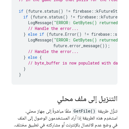
if
(
future
.
status
()
!=
firebase
::
kFutureStatus
if
(
future
.
status
()
!=
firebase
::
kFutureStat
LogMessage
(
"ERROR: GetBytes() returned an i
// Handle the error...
}
else
if
(
future
.
Error
()
!=
firebase
::
storag
LogMessage
(
"ERROR: GetBytes() returned err
future
.
error_message
());
// Handle the error...
}
else
{
// byte_buffer is now populated with data f
}
}
التنزيل إلى ملف محلي
تنزِّل طريقة
GetFile()
ملفًا مباشرةً إلى جهاز محلي.
استخدِم هذه الطريقة إذا أراد المستخدمون الوصول إلى الملف
في وضع عدم الاتصال بالإنترنت أو مشاركته في تطبيق مختلف.