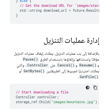
}
else
{
// Get the download URL for 'images/stars.jpg
std
::
string
download_url
=
future
.
Result
();
}
إدارة عمليات التنزيل
بالإضافة إلى بدء عمليات التنزيل، يمكنك إيقاف عمليات التنزيل
مؤقتًا واستئنافها وإلغاؤها باستخدام الطرق
Pause()
و
Resume()
و
Cancel()
على
Controller
، والتي
يمكنك اختياريًا تمريرها إلى الطريقتَين
GetBytes()
أو
.
GetFile()
// Start downloading a file
Controller
controller
;
storage_ref
.
Child
(
"images/mountains.jpg"
).
GetF