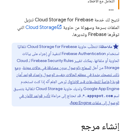
التعامل مع الأخطاء
تتيح لك خدمة
Cloud Storage for Firebase
تنزيل
الملفات بسرعة وسهولة من حاوية
Cloud Storage
التي
توفّرها Firebase وتديرها.
ملاحظة:
تتطلّب حاوية
Cloud Storage for Firebase
تلقائيًا
استخدام
Firebase Authentication
لتنفيذ أي إجراء على بيانات
الحاوية أو ملفاتها. يمكنك تغيير
Firebase Security Rules
لـ
Cloud
Storage
من أجل
السماح بالوصول بدون مصادقة في حالات معيّنة
.
ومع
ذلك، ننصحك بشدة في معظم الحالات بتقييد الوصول وإعداد قواعد أمان
قوية (خاصةً للتطبيقات قيد الإنتاج).
يُرجى العِلم أنّه إذا كنت تستخدم
App Engine
Google
ولديك حاوية
Cloud Storage
تلقائية بتنسيق
اسم
، قد تحتاج إلى مراعاة
تأثير قواعد الأمان في
*.appspot.com
الوصول إلى ملفات
App Engine
.
إنشاء مرجع