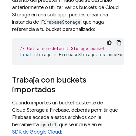
distinto del predeterminado que se describió
anteriormente o utilizar varios buckets de Cloud
Storage en una sola app, puedes crear una
instancia de
FirebaseStorage
que haga
referencia a tu bucket personalizado:
// Get a non-default Storage bucket
final
storage
=
FirebaseStorage
.
instanceFor
(
buc
Trabaja con buckets
importados
Cuando importes un bucket existente de
Cloud Storage a Firebase, deberás permitir que
Firebase acceda a estos archivos con la
herramienta
gsutil
que se incluye en el
SDK de Google Cloud
: