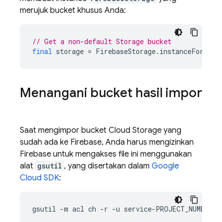
merujuk bucket khusus Anda:
// Get a non-default Storage bucket
final
storage
=
FirebaseStorage
.
instanceFor
(
buc
Menangani bucket hasil impor
Saat mengimpor bucket Cloud Storage yang
sudah ada ke Firebase, Anda harus mengizinkan
Firebase untuk mengakses file ini menggunakan
alat
gsutil
, yang disertakan dalam
Google
Cloud SDK
:
gsutil
-m
acl
ch
-r
-u
service-PROJECT_NUMBER@g