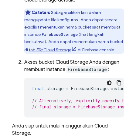
Cloud Storage
default.
Catatan:
Sebagai pilihan lain dalam
mengupdate file konfigurasi, Anda dapat secara
eksplisit menentukan nama bucket saat membuat
instance
(lihat langkah
FirebaseStorage
berikutnya). Anda dapat menemukan nama bucket
di
tab
File
Cloud Storage
di
Firebase
console.
Akses bucket Cloud Storage Anda dengan
membuat instance
FirebaseStorage
:
final
storage
=
FirebaseStorage
.
instance
;
// Alternatively, explicitly specify the b
// final storage = FirebaseStorage.instanc
Anda siap untuk mulai menggunakan Cloud
Storage.