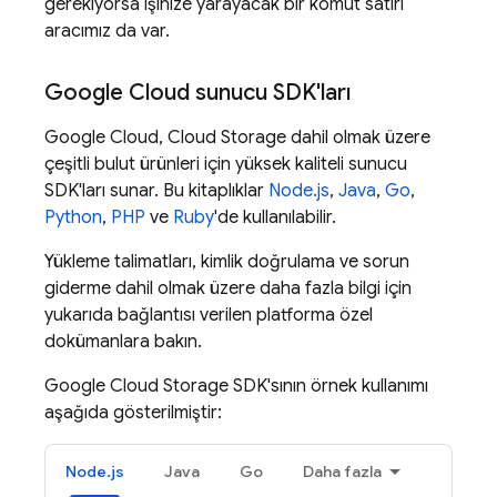
gerekiyorsa işinize yarayacak bir komut satırı
aracımız da var.
Google Cloud
sunucu SDK'ları
Google Cloud
,
Cloud Storage
dahil olmak üzere
çeşitli bulut ürünleri için yüksek kaliteli sunucu
SDK'ları sunar. Bu kitaplıklar
Node.js
,
Java
,
Go
,
Python
,
PHP
ve
Ruby
'de kullanılabilir.
Yükleme talimatları, kimlik doğrulama ve sorun
giderme dahil olmak üzere daha fazla bilgi için
yukarıda bağlantısı verilen platforma özel
dokümanlara bakın.
Google Cloud Storage
SDK'sının örnek kullanımı
aşağıda gösterilmiştir:
Node.js
Java
Go
Daha fazla