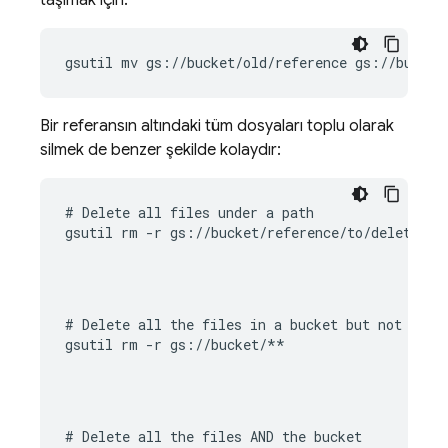
taşımak için:
gsutil mv gs://bucket/old/reference gs://bucket
Bir referansın altındaki tüm dosyaları toplu olarak
silmek de benzer şekilde kolaydır:
# Delete all files under a path

gsutil rm -r gs://bucket/reference/to/delete
# Delete all the files in a bucket but not the b
gsutil rm -r gs://bucket/**
# Delete all the files AND the bucket
