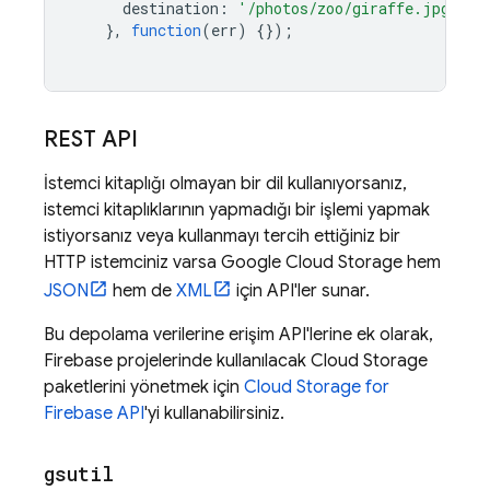
destination
:
'/photos/zoo/giraffe.jpg'
},
function
(
err
)
{});
REST API
İstemci kitaplığı olmayan bir dil kullanıyorsanız,
istemci kitaplıklarının yapmadığı bir işlemi yapmak
istiyorsanız veya kullanmayı tercih ettiğiniz bir
HTTP istemciniz varsa
Google Cloud Storage
hem
JSON
hem de
XML
için API'ler sunar.
Bu depolama verilerine erişim API'lerine ek olarak,
Firebase projelerinde kullanılacak Cloud Storage
paketlerini yönetmek için
Cloud Storage for
Firebase API
'yi kullanabilirsiniz.
gsutil