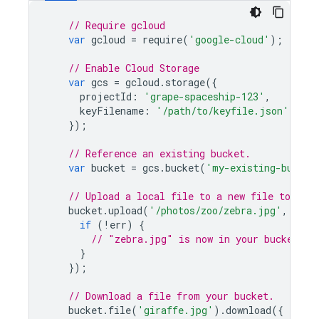
// Require gcloud
var
gcloud
=
require
(
'google-cloud'
);
// Enable 
Cloud Storage
var
gcs
=
gcloud
.
storage
({
projectId
:
'grape-spaceship-123'
,
keyFilename
:
'/path/to/keyfile.json'
});
// Reference an existing bucket.
var
bucket
=
gcs
.
bucket
(
'my-existing-bucket
// Upload a local file to a new file to be c
bucket
.
upload
(
'/photos/zoo/zebra.jpg'
,
func
if
(
!
err
)
{
// "zebra.jpg" is now in your bucket.
}
});
// Download a file from your bucket.
bucket
.
file
(
'giraffe.jpg'
).
download
({