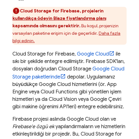
Cloud Storage for Firebase
, projelerin
kullandıkça ödeyin Blaze fiyatlandırma planı
kapsamında olmasını gerektirir.
Bu koşul, projenizin
varsayılan paketine erişim için de geçerlidir.
Daha fazla
bilgi edinin.
Cloud Storage for Firebase
,
Google Cloud
ile
sıkı bir şekilde entegre edilmiştir.
Firebase
SDK'ları,
dosyaları doğrudan
Cloud Storage
Google Cloud
Storage
paketlerinde
depolar. Uygulamanız
büyüdükçe
Google Cloud
hizmetlerini (ör.
App
Engine
veya Cloud Functions gibi yönetilen işlem
hizmetleri ya da Cloud Vision veya Google Çeviri
gibi makine öğrenimi API'leri) entegre edebilirsiniz.
Firebase projesi aslında
Google Cloud
olan ve
Firebase'e özgü ek
yapılandırmaların ve hizmetlerin
etkinleştirildiği bir projedir. Bu,
Cloud Storage for