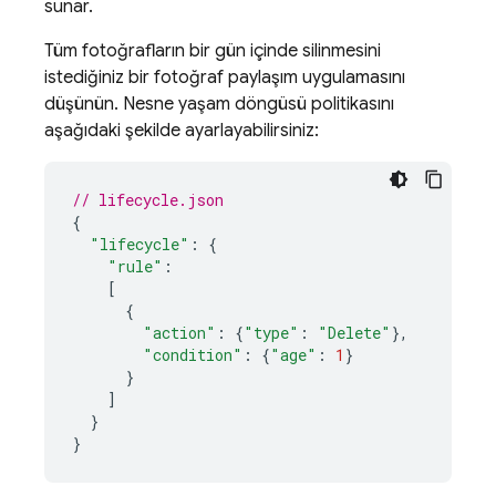
sunar.
Tüm fotoğrafların bir gün içinde silinmesini
istediğiniz bir fotoğraf paylaşım uygulamasını
düşünün. Nesne yaşam döngüsü politikasını
aşağıdaki şekilde ayarlayabilirsiniz:
// lifecycle.json
{
"lifecycle"
:
{
"rule"
:
[
{
"action"
:
{
"type"
:
"Delete"
},
"condition"
:
{
"age"
:
1
}
}
]
}
}