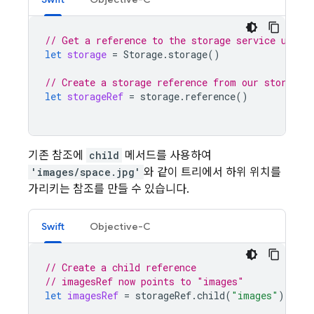
// Get a reference to the storage service using
let
storage
=
Storage
.
storage
()
// Create a storage reference from our storage 
let
storageRef
=
storage
.
reference
()
기존 참조에
child
메서드를 사용하여
'images/space.jpg'
와 같이 트리에서 하위 위치를
가리키는 참조를 만들 수 있습니다.
Swift
Objective-C
// Create a child reference
// imagesRef now points to "images"
let
imagesRef
=
storageRef
.
child
(
"images"
)