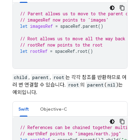
// Parent allows us to move to the parent of a 
// imagesRef now points to 'images'
let
imagesRef
=
spaceRef
.
parent
()
// Root allows us to move all the way back to t
// rootRef now points to the root
let
rootRef
=
spaceRef
.
root
()
child
,
parent
,
root
는 각각 참조를 반환하므로 여
러 번 연결할 수 있습니다.
root
의
parent
(
nil
)는
예외입니다.
Swift
Objective-C
// References can be chained together multiple 
// earthRef points to "images/earth.jpg"
let
earthRef
=
spaceRef
.
parent
()?.
child
(
"earth.