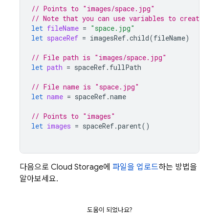
// Points to "images/space.jpg"
// Note that you can use variables to create chi
let
fileName
=
"space.jpg"
let
spaceRef
=
imagesRef
.
child
(
fileName
)
// File path is "images/space.jpg"
let
path
=
spaceRef
.
fullPath
// File name is "space.jpg"
let
name
=
spaceRef
.
name
// Points to "images"
let
images
=
spaceRef
.
parent
()
다음으로
Cloud Storage
에
파일을 업로드
하는 방법을
알아보세요.
도움이 되었나요?