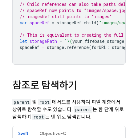
// Child references can also take paths delimit
// spaceRef now points to "images/space.jpg"
// imagesRef still points to "images"
var
spaceRef
=
storageRef
.
child
(
"images/space.j
// This is equivalent to creating the full refe
let
storagePath
=
"
\(
your_firebase_storage_buck
spaceRef
=
storage
.
reference
(
forURL
:
storagePat
참조로 탐색하기
parent
및
root
메서드를 사용하여 파일 계층에서
상위로 탐색할 수도 있습니다.
parent
는 한 단계 위로
탐색하며
root
는 맨 위로 탐색합니다.
Swift
Objective-C