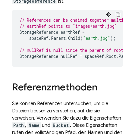
StorageReference
ist.
// References can be chained together multiple 
// earthRef points to "images/earth.jpg"
StorageReference
earthRef
=
spaceRef
.
Parent
.
Child
(
"earth.jpg"
);
// nullRef is null since the parent of root is 
StorageReference
nullRef
=
spaceRef
.
Root
.
Parent
Referenzmethoden
Sie können Referenzen untersuchen, um die
Dateien besser zu verstehen, auf die sie
verweisen. Verwenden Sie dazu die Eigenschaften
Path
,
Name
und
Bucket
. Diese Eigenschaften
rufen den vollständigen Pfad, den Namen und den