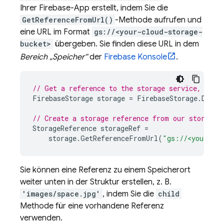
Ihrer Firebase-App erstellt, indem Sie die
GetReferenceFromUrl()
-Methode aufrufen und
eine URL im Format
gs://<your-cloud-storage-
bucket>
übergeben. Sie finden diese URL in dem
Bereich „Speicher“
der
Firebase
Konsole
.
// Get a reference to the storage service, usin
FirebaseStorage
storage
=
FirebaseStorage
.
Defau
// Create a storage reference from our storage 
StorageReference
storageRef
=
storage
.
GetReferenceFromUrl
(
"gs://<your-clo
Sie können eine Referenz zu einem Speicherort
weiter unten in der Struktur erstellen, z. B.
'images/space.jpg'
, indem Sie die
child
Methode für eine vorhandene Referenz
verwenden.