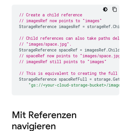
// Create a child reference
// imagesRef now points to "images"
StorageReference
imagesRef
=
storageRef
.
Child
(
"
// Child references can also take paths delimit
// "images/space.jpg".
StorageReference
spaceRef
=
imagesRef
.
Child
(
"sp
// spaceRef now points to "images/space.jpg"
// imagesRef still points to "images"
// This is equivalent to creating the full refe
StorageReference
spaceRefFull
=
storage
.
GetRefe
"gs://<your-cloud-storage-bucket>/images/sp
Mit Referenzen
navigieren