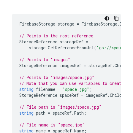
FirebaseStorage
storage
=
FirebaseStorage
.
Defau
// Points to the root reference
StorageReference
storageRef
=
storage
.
GetReferenceFromUrl
(
"gs://<your-buc
// Points to "images"
StorageReference
imagesRef
=
storageRef
.
Child
(
"
// Points to "images/space.jpg"
// Note that you can use variables to create ch
string
filename
=
"space.jpg"
;
StorageReference
spaceRef
=
imagesRef
.
Child
(
fil
// File path is "images/space.jpg"
string
path
=
spaceRef
.
Path
;
// File name is "space.jpg"
string
name
=
spaceRef
.
Name
;