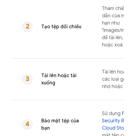
Tham chiếu đế
dẫn của một tệ
hạn như
Tạo tệp đối chiếu
"images/mounta
để tải lên, tải 
hoặc xoá tệp đ
Tải lên hoặc tả
Tải lên hoặc tải
các loại gốc t
xuống
nhớ hoặc trên ổ
Sử dụng
Fireb
Bảo mật tệp của
Security Rules
bạn
Cloud Storage
mật tệp của bạ