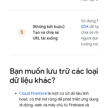
Sử dụng
Fireb
(Không bắt buộc)
SDK
để tạo URL
Tạo và chia sẻ
chia sẻ nhằm 
URL tải xuống
người dùng tải 
tượng xuống.
Bạn muốn lưu trữ các loại
dữ liệu khác?
Cloud Firestore
là một cơ sở dữ liệu linh
hoạt, có thể mở rộng để phát triển ứng dụng
di động, web và máy chủ từ Firebase và