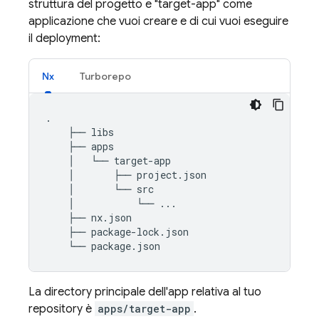
struttura del progetto e "target-app" come
applicazione che vuoi creare e di cui vuoi eseguire
il deployment:
Nx
Turborepo
.

    ├── libs

    ├── apps

    │   └── target-app

    │       ├── project.json

    │       └── src

    │           └── ...

    ├── nx.json

    ├── package-lock.json

La directory principale dell'app relativa al tuo
repository è
apps/target-app
.