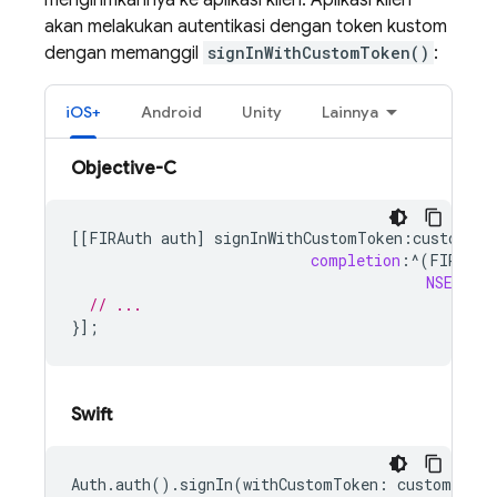
mengirimkannya ke aplikasi klien. Aplikasi klien
akan melakukan autentikasi dengan token kustom
dengan memanggil
signInWithCustomToken()
:
iOS+
Android
Unity
Lainnya
Objective-C
[[
FIRAuth
auth
]
signInWithCustomToken
:
customTok
completion
:
^
(
FIRAuth
NSError
// ...
}];
Swift
Auth.auth().signIn(withCustomToken: customToken