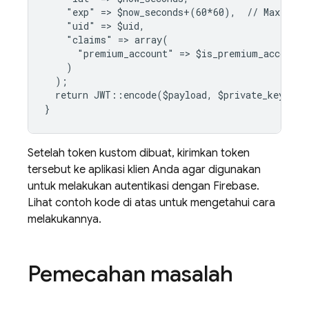
    "exp" => $now_seconds+(60*60),  // Maximum 
    "uid" => $uid,
    "claims" => array(
      "premium_account" => $is_premium_account
    )
  );
  return JWT::encode($payload, $private_key, "R
}
Setelah token kustom dibuat, kirimkan token
tersebut ke aplikasi klien Anda agar digunakan
untuk melakukan autentikasi dengan Firebase.
Lihat contoh kode di atas untuk mengetahui cara
melakukannya.
Pemecahan masalah