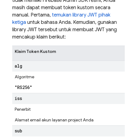
tidak memiliki Firebase Admin SDK resmi, Anda
masih dapat membuat token kustom secara
manual. Pertama,
temukan library JWT pihak
ketiga
untuk bahasa Anda. Kemudian, gunakan
library JWT tersebut untuk membuat JWT yang
mencakup klaim berikut:
Klaim Token Kustom
alg
Algoritme
"RS256"
iss
Penerbit
Alamat email akun layanan project Anda
sub