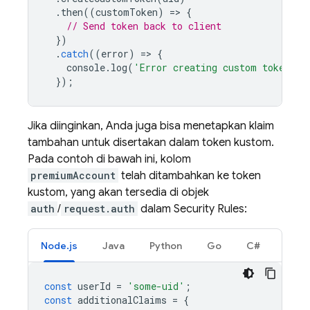
.
then
((
customToken
)
=
>
{
// Send token back to client
})
.
catch
((
error
)
=
>
{
console
.
log
(
'Error creating custom token:'
,
});
Jika diinginkan, Anda juga bisa menetapkan klaim
tambahan untuk disertakan dalam token kustom.
Pada contoh di bawah ini, kolom
premiumAccount
telah ditambahkan ke token
kustom, yang akan tersedia di objek
auth
/
request.auth
dalam Security Rules:
Node.js
Java
Python
Go
C#
const
userId
=
'some-uid'
;
const
additionalClaims
=
{