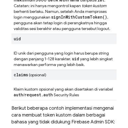
maksimum 3600 detik lebih lama
daripada
.
Catatan: ini hanya mengontrol kapan
token kustom
berhenti berlaku. Namun, setelah Anda memproses
sign
In
With
Custom
Token(
)
login menggunakan
,
pengguna akan tetap login di perangkatnya hingga
validitas sesi berakhir atau pengguna tersebut logout.
uid
ID unik dari pengguna yang login harus berupa string
uid
dengan panjang 1-128 karakter.
yang lebih singkat
menawarkan performa yang lebih baik.
claims
(opsional)
Klaim kustom opsional yang akan disertakan di variabel
auth
request
.
auth
/
Security Rules
Berikut beberapa contoh implementasi mengenai
cara membuat token kustom dalam berbagai
bahasa yang tidak didukung Firebase Admin SDK: