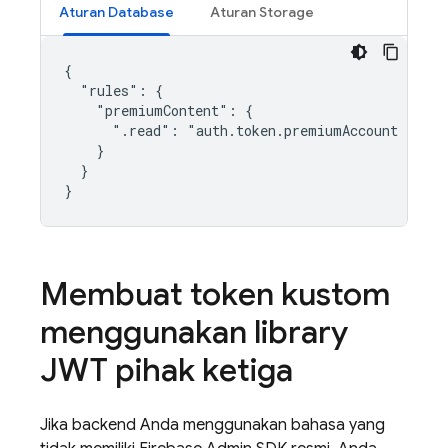
Aturan Database
Aturan Storage
{

  "rules": {

    "premiumContent": {

      ".read": "auth.token.premiumAccount === tr
    }

  }

Membuat token kustom
menggunakan library
JWT pihak ketiga
Jika backend Anda menggunakan bahasa yang