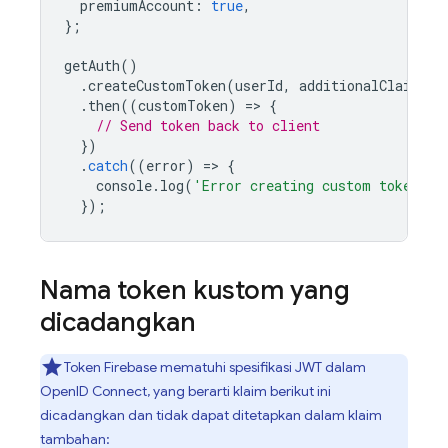
premiumAccount
:
true
,
};
getAuth
()
.
createCustomToken
(
userId
,
additionalClaims
)
.
then
((
customToken
)
=
>
{
// Send token back to client
})
.
catch
((
error
)
=
>
{
console
.
log
(
'Error creating custom token:'
,
});
Nama token kustom yang
dicadangkan
Token Firebase mematuhi spesifikasi JWT dalam
OpenID Connect, yang berarti klaim berikut ini
dicadangkan dan tidak dapat ditetapkan dalam klaim
tambahan: