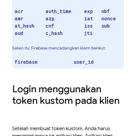
acr
auth
_
time
exp
nbf
amr
azp
iat
nonce
at
_
hash
cnf
iss
sub
aud
c
_
hash
jti
Selain itu, Firebase mencadangkan klaim berikut:
firebase
user
_
id
Login menggunakan
token kustom pada klien
Setelah membuat token kustom, Anda harus