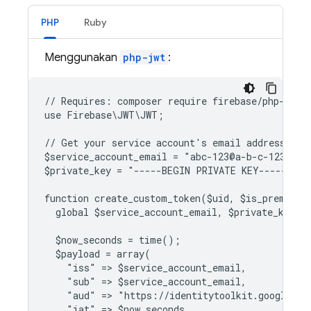
PHP
Ruby
Menggunakan
php-jwt
:
// Requires: composer require firebase/php-jwt
use Firebase\JWT\JWT;
// Get your service account's email address and
$service_account_email = "abc-123@a-b-c-123.iam
$private_key = "-----BEGIN PRIVATE KEY-----..."
function create_custom_token($uid, $is_premium_
  global $service_account_email, $private_key;
  $now_seconds = time();
  $payload = array(
    "iss" => $service_account_email,
    "sub" => $service_account_email,
    "aud" => "https://identitytoolkit.googleapi
    "iat" => $now_seconds,