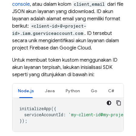
console
, atau dalam kolom
client_email
dari file
JSON akun layanan yang didownload. ID akun
layanan adalah alamat email yang memiliki format
berikut:
<client-id>@<project-
id>.iam.gserviceaccount.com
. ID tersebut
secara unik mengidentifikasi akun layanan dalam
project Firebase dan
Google Cloud
.
Untuk membuat token kustom menggunakan ID
akun layanan terpisah, lakukan inisialisasi SDK
seperti yang ditunjukkan di bawah ini:
Node.js
Java
Python
Go
C#
initializeApp
({
serviceAccountId
:
'my-client-id@my-project-id
});