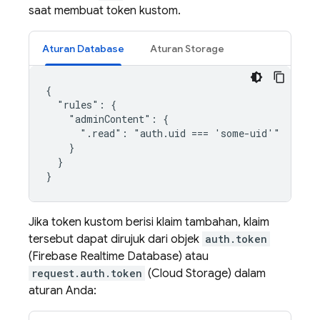
saat membuat token kustom.
Aturan Database
Aturan Storage
{

  "rules": {

    "adminContent": {

      ".read": "auth.uid === 'some-uid'"

    }

  }

Jika token kustom berisi klaim tambahan, klaim
tersebut dapat dirujuk dari objek
auth.token
(
Firebase Realtime Database
) atau
request.auth.token
(
Cloud Storage
) dalam
aturan Anda: