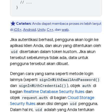
  // ...

Catatan:
Anda dapat membaca proses ini lebih lanjut
di
iOS+
,
Android
,
Unity
,
C++
, dan
web
.
Jika autentikasi berhasil, pengguna akan login ke
aplikasi klien Anda, dan akun yang ditentukan oleh
uid
disertakan dalam token kustom. Jika akun
tersebut sebelumnya tidak ada, data untuk
pengguna tersebut akan dibuat.
Dengan cara yang sama seperti metode login
lainnya (seperti
signInWithEmailAndPassword()
dan
signInWithCredential()
), objek
auth
di
bagian
Realtime Database
Security Rules
dan
objek
request.auth
di bagian
Cloud Storage
Security Rules
akan diisi dengan
uid
pengguna.
Dalam hal ini,
uid
adalah yang Anda tentukan