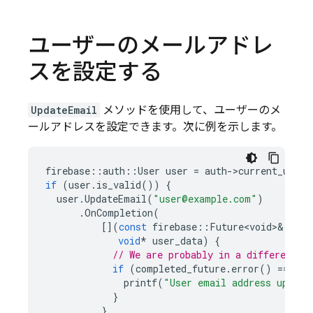
ユーザーのメールアドレ
スを設定する
UpdateEmail
メソッドを使用して、ユーザーのメ
ールアドレスを設定できます。次に例を示します。
firebase
::
auth
::
User
user
=
auth
-
>
current_user
(
if
(
user
.
is_valid
())
{
user
.
UpdateEmail
(
"user@example.com"
)
.
OnCompletion
(
[](
const
firebase
::
Future<void>
&
comp
void
*
user_data
)
{
// We are probably in a different t
if
(
completed_future
.
error
()
==
0
)
printf
(
"User email address update
}
},