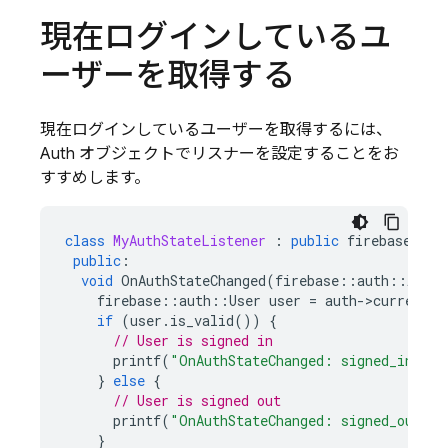
現在ログインしているユ
ーザーを取得する
現在ログインしているユーザーを取得するには、
Auth オブジェクトでリスナーを設定することをお
すすめします。
class
MyAuthStateListener
:
public
firebase
::
au
public
:
void
OnAuthStateChanged
(
firebase
::
auth
::
Auth
*
firebase
::
auth
::
User
user
=
auth
-
>
current_u
if
(
user
.
is_valid
())
{
// User is signed in
printf
(
"OnAuthStateChanged: signed_in %s
\
}
else
{
// User is signed out
printf
(
"OnAuthStateChanged: signed_out
\n
"
}