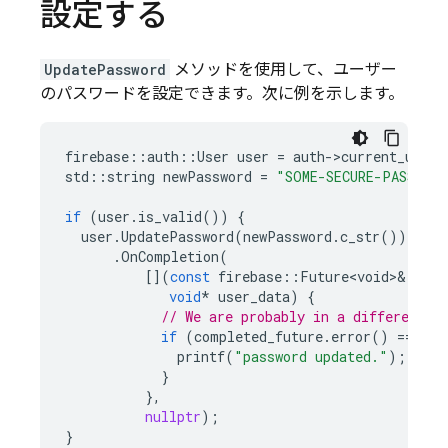
設定する
UpdatePassword
メソッドを使用して、ユーザー
のパスワードを設定できます。次に例を示します。
firebase
::
auth
::
User
user
=
auth
-
>
current_user
(
std
::
string
newPassword
=
"SOME-SECURE-PASSWOR
if
(
user
.
is_valid
())
{
user
.
UpdatePassword
(
newPassword
.
c_str
())
.
OnCompletion
(
[](
const
firebase
::
Future<void>
&
comp
void
*
user_data
)
{
// We are probably in a different t
if
(
completed_future
.
error
()
==
0
)
printf
(
"password updated."
);
}
},
nullptr
);
}