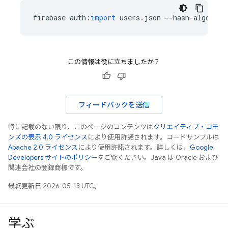
firebase
auth
:
import
users
.
json
--
hash
-
algo
=
scr
この情報は役に立ちましたか？
フィードバックを送信
特に記載のない限り、このページのコンテンツは
クリエイティブ・コモ
ンズの表示 4.0 ライセンス
により使用許諾されます。コードサンプルは
Apache 2.0 ライセンス
により使用許諾されます。詳しくは、
Google
Developers サイトのポリシー
をご覧ください。Java は Oracle および
関連会社の登録商標です。
最終更新日 2026-05-13 UTC。
学ぶ