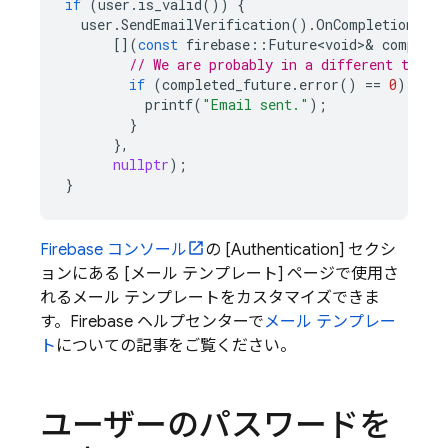
if
(
user
.
is_valid
())
{
user
.
SendEmailVerification
().
OnCompletion
(
[](
const
firebase
::
Future<void>
&
complete
// We are probably in a different threa
if
(
completed_future
.
error
()
==
0
)
{
printf
(
"Email sent."
);
}
},
nullptr
);
}
Firebase
コンソール
の [Authentication] セクシ
ョンにある [メール テンプレート] ページで使用さ
れるメール テンプレートをカスタマイズできま
す。Firebase ヘルプセンターで
メール テンプレー
ト
についての記事をご覧ください。
ユーザーのパスワードを