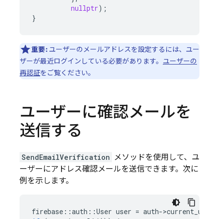
nullptr
);
}
重要:
ユーザーのメールアドレスを設定するには、ユー
ザーが最近ログインしている必要があります。
ユーザーの
再認証
をご覧ください。
ユーザーに確認メールを
送信する
SendEmailVerification
メソッドを使用して、ユ
ーザーにアドレス確認メールを送信できます。次に
例を示します。
firebase
::
auth
::
User
user
=
auth
-
>
current_user
(