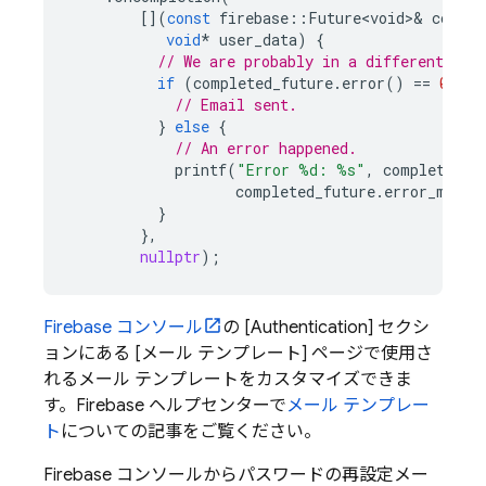
[](
const
firebase
::
Future<void>
&
comple
void
*
user_data
)
{
// We are probably in a different thr
if
(
completed_future
.
error
()
==
0
)
{
// Email sent.
}
else
{
// An error happened.
printf
(
"Error %d: %s"
,
completed_f
completed_future
.
error_messa
}
},
nullptr
);
Firebase
コンソール
の [Authentication] セクシ
ョンにある [メール テンプレート] ページで使用さ
れるメール テンプレートをカスタマイズできま
す。Firebase ヘルプセンターで
メール テンプレー
ト
についての記事をご覧ください。
Firebase
コンソールからパスワードの再設定メー