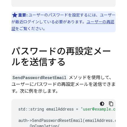
重要:
ユーザーのパスワードを設定するには、ユーザー
が最近ログインしている必要があります。
ユーザーの再認
証
をご覧ください。
パスワードの再設定メー
ルを送信する
SendPasswordResetEmail
メソッドを使用して、
ユーザーにパスワードの再設定メールを送信できま
す。次に例を示します。
std
::
string
emailAddress
=
"user@example.com"
;
auth
-
>
SendPasswordResetEmail
(
emailAddress
.
c_str
.
OnCompletion
(