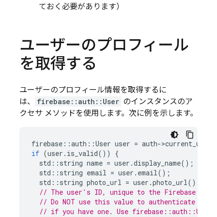
ておく必要があります）
ユーザーのプロフィール
を取得する
ユーザーのプロフィール情報を取得するに
は、
firebase::auth::User
のインスタンスのア
クセサ メソッドを使用します。次に例を示します。
firebase
::
auth
::
User
user
=
auth
-
>
current_user
(
if
(
user
.
is_valid
())
{
std
::
string
name
=
user
.
display_name
();
std
::
string
email
=
user
.
email
();
std
::
string
photo_url
=
user
.
photo_url
();
// The user's ID, unique to the Firebase proj
// Do NOT use this value to authenticate with
// if you have one. Use firebase::auth::User: