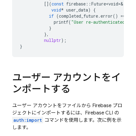
[](
const
firebase
::
Future<void>
&
comp
void
*
user_data
)
{
if
(
completed_future
.
error
()
==
0
)
printf
(
"User re-authenticated."
);
}
},
nullptr
);
}
ユーザー アカウントをイ
ンポートする
ユーザー アカウントをファイルから Firebase プロ
ジェクトにインポートするには、Firebase CLI の
auth:import
コマンドを使用します。次に例を示
します。