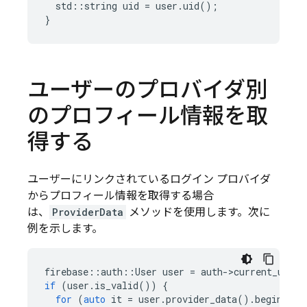
std
::
string
uid
=
user
.
uid
();
}
ユーザーのプロバイダ別
のプロフィール情報を取
得する
ユーザーにリンクされているログイン プロバイダ
からプロフィール情報を取得する場合
は、
ProviderData
メソッドを使用します。次に
例を示します。
firebase
::
auth
::
User
user
=
auth
-
>
current_user
(
if
(
user
.
is_valid
())
{
for
(
auto
it
=
user
.
provider_data
().
begin
();