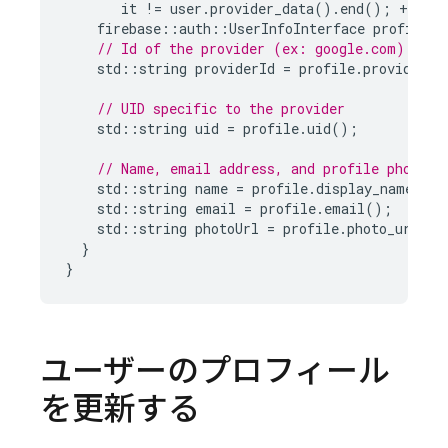
it
!=
user
.
provider_data
().
end
();
++
it
)
firebase
::
auth
::
UserInfoInterface
profile
=
// Id of the provider (ex: google.com)
std
::
string
providerId
=
profile
.
provider_i
// UID specific to the provider
std
::
string
uid
=
profile
.
uid
();
// Name, email address, and profile photo U
std
::
string
name
=
profile
.
display_name
();
std
::
string
email
=
profile
.
email
();
std
::
string
photoUrl
=
profile
.
photo_url
();
}
}
ユーザーのプロフィール
を更新する