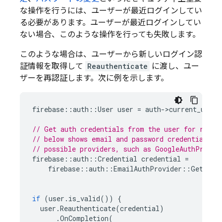
な操作を行うには、ユーザーが最近ログインしてい
る必要があります。ユーザーが最近ログインしてい
ない場合、このような操作を行っても失敗します。
このような場合は、ユーザーから新しいログイン認
証情報を取得して
Reauthenticate
に渡し、ユー
ザーを再認証します。次に例を示します。
firebase
::
auth
::
User
user
=
auth
-
>
current_user
(
// Get auth credentials from the user for re-au
// below shows email and password credentials b
// possible providers, such as GoogleAuthProvid
firebase
::
auth
::
Credential
credential
=
firebase
::
auth
::
EmailAuthProvider
::
GetCred
if
(
user
.
is_valid
())
{
user
.
Reauthenticate
(
credential
)
.
OnCompletion
(