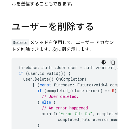
ルを送信することもできます。
ユーザーを削除する
Delete
メソッドを使用して、ユーザー アカウン
トを削除できます。次に例を示します。
firebase
::
auth
::
User
user
=
auth
-
>
current_user
(
if
(
user
.
is_valid
())
{
user
.
Delete
().
OnCompletion
(
[](
const
firebase
::
Future<void>
&
complete
if
(
completed_future
.
error
()
==
0
)
{
// User deleted.
}
else
{
// An error happened.
printf
(
"Error %d: %s"
,
completed_fut
completed_future
.
error_message
}