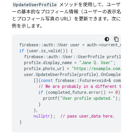
UpdateUserProfile
メソッドを使用して、ユーザ
ーの基本的なプロフィール情報（ユーザーの表示名
とプロフィール写真の URL）を更新できます。次に
例を示します。
firebase
::
auth
::
User
user
=
auth
-
>
current_user
(
if
(
user
.
is_valid
())
{
firebase
::
auth
::
User
::
UserProfile
profile
;
profile
.
display_name
=
"Jane Q. User"
;
profile
.
photo_url
=
"https://example.com/jane
user
.
UpdateUserProfile
(
profile
).
OnCompletion
(
[](
const
firebase
::
Future<void>
&
complete
// We are probably in a different threa
if
(
completed_future
.
error
()
==
0
)
{
printf
(
"User profile updated."
);
}
},
nullptr
);
// pass user_data here.
}