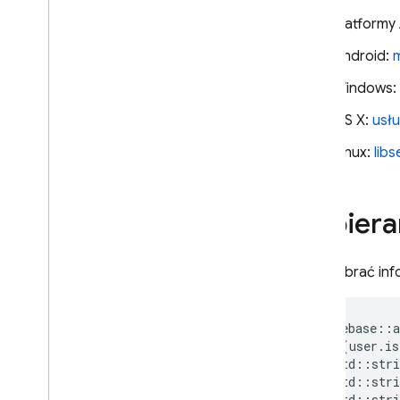
Platformy
App Hosting
Android:
Windows:
Hosting
OS X:
usłu
Cloud Functions
Linux:
libs
Extensions
Pobiera
Firebase ML
PODOBNE PRODUKTY
Aby pobrać info
Cloud Messaging
Remote Config
firebase
::
a
if
(
user
.
is
std
::
stri
std
::
stri
std
::
stri