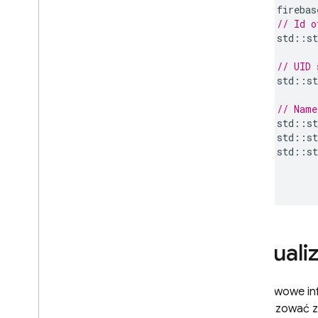
firebas
// Id o
std
::
st
// UID 
std
::
st
// Name
std
::
st
std
::
st
std
::
st
}
}
Aktuali
Podstawowe inf
zaktualizować