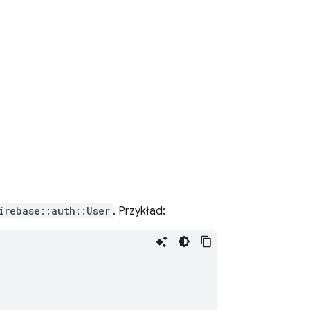
irebase::auth::User
. Przykład: