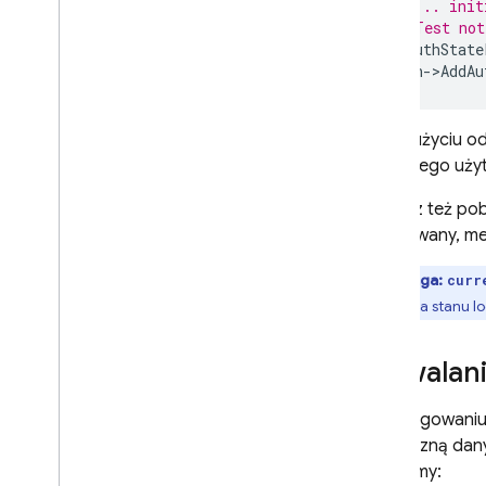
blokowania
// ... init
// Test not
Niestandardowe domeny poczty
e-mail
MyAuthState
auth
-
>
AddAu
Prawdziwe historie
Limity wykorzystania
Dzięki użyciu o
Weryfikacja numeru telefonu
aktualnego uży
Możesz też pob
App Check
zalogowany, m
SQL Connect
Uwaga:
curr
śledzenia stanu l
Cloud Firestore
Utrwalan
Realtime Database
Po zalogowaniu
Storage
podręczną dany
platformy:
Reguły zabezpieczeń