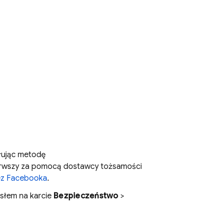
łując metodę
ierwszy za pomocą dostawcy tożsamości
ez Facebooka
.
słem na karcie
Bezpieczeństwo
>