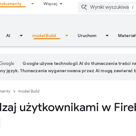
Dokumenty
Więcej
/
AI
model Build
Uruchom
Materiał
Google używa technologii AI do tłumaczenia treści n
ny język. Tłumaczenia wygenerowane przez AI mogą zawierać b
menty
model Build
zaj użytkownikami w Fir