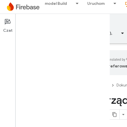
model Build
Uruchom
Dokumentacja
Czat
Przegląd
Fundamentals (Podstawowe informacje),
preferowa
Przegląd
Firebase
Doku
Pakiet emulatorów
Zarząd
Authentication
Wprowadzenie
Od czego zacząć?
Użytkownicy w projektach