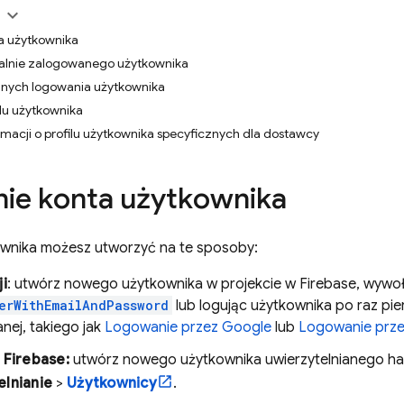
a użytkownika
ualnie zalogowanego użytkownika
anych logowania użytkownika
ilu użytkownika
rmacji o profilu użytkownika specyficznych dla dostawcy
ie konta użytkownika
nika możesz utworzyć na te sposoby:
ji
: utwórz nowego użytkownika w projekcie w Firebase, wywo
erWithEmailAndPassword
lub logując użytkownika po raz p
nej, takiego jak
Logowanie przez Google
lub
Logowanie prz
i
Firebase
:
utwórz nowego użytkownika uwierzytelnianego ha
lnianie
>
Użytkownicy
.