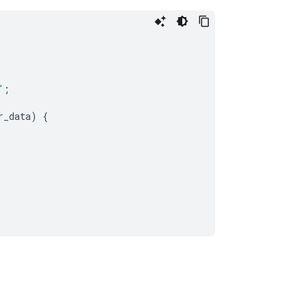
"
;
r_data
)
{