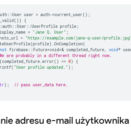
uth
::
User
user
=
auth
-
>
current_user
();
_valid
())
{
:
auth
::
User
::
UserProfile
profile
;
isplay_name
=
"Jane Q. User"
;
hoto_url
=
"https://example.com/jane-q-user/profile.jpg
teUserProfile
(
profile
).
OnCompletion
(
nst
firebase
::
Future<void>
&
completed_future
,
void
*
use
We are probably in a different thread right now.
(
completed_future
.
error
()
==
0
)
{
rintf
(
"User profile updated."
);
tr
);
// pass user_data here.
nie adresu e-mail użytkownika