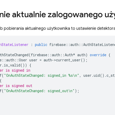
nie aktualnie zalogowanego u
 pobierania aktualnego użytkownika to ustawienie detektora 
hStateListener
:
public
firebase
::
auth
::
AuthStateListen
thStateChanged
(
firebase
::
auth
::
Auth
*
auth
)
override
{
e
::
auth
::
User
user
=
auth
-
>
current_user
();
r
.
is_valid
())
{
er is signed in
f
(
"OnAuthStateChanged: signed_in %s
\n
"
,
user
.
uid
().
c_st
{
er is signed out
f
(
"OnAuthStateChanged: signed_out
\n
"
);