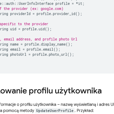
e
::
auth
::
UserInfoInterface
profile
=
*
it
;
f the provider (ex: google.com)
ring
providerId
=
profile
.
provider_id
();
specific to the provider
ring
uid
=
profile
.
uid
();
, email address, and profile photo Url
ring
name
=
profile
.
display_name
();
ring
email
=
profile
.
email
();
ring
photoUrl
=
profile
.
photo_url
();
zowanie profilu użytkownika
ormacje o profilu użytkownika – nazwę wyświetlaną i adres U
 za pomocą metody
UpdateUserProfile
. Przykład: