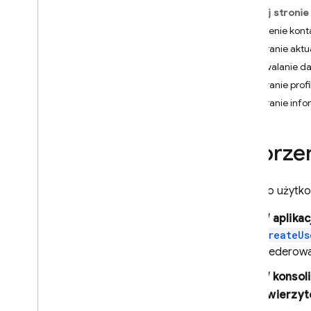
Firebase
Na tej stronie
i
OS+
Tworzenie kont
Android
Pobieranie akt
Flutter
Utrwalanie d
Web
Pobieranie prof
C++
Pobieranie info
Rozpocznij
Zarządzanie użytkownikami
Tworzen
Uwierzytelnianie za pomocą
hasła
Zaloguj się przez Google
Nowego użytkow
Logowanie w Grach Play
W aplikac
Git
Hub
CreateUs
Logowanie do Facebooka
sfederowa
Zaloguj się przez Apple
Logowanie do Twittera
W konsol
Microsoft
Uwierzyte