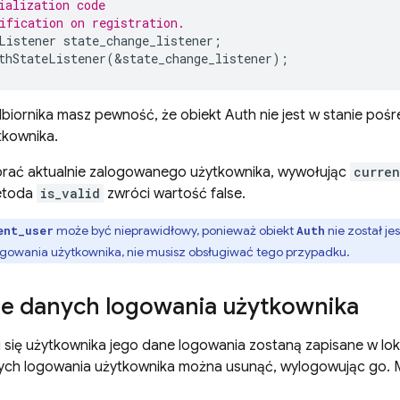
ialization code
ification on registration.
Listener
state_change_listener
;
thStateListener
(
&
state_change_listener
);
dbiornika masz pewność, że obiekt Auth nie jest w stanie pośr
tkownika.
rać aktualnie zalogowanego użytkownika, wywołując
curren
etoda
is_valid
zwróci wartość false.
może być nieprawidłowy, ponieważ obiekt
nie został je
ent_user
Auth
ogowania użytkownika, nie musisz obsługiwać tego przypadku.
ie danych logowania użytkownika
 się użytkownika jego dane logowania zostaną zapisane w lo
ch logowania użytkownika można usunąć, wylogowując go. Ma