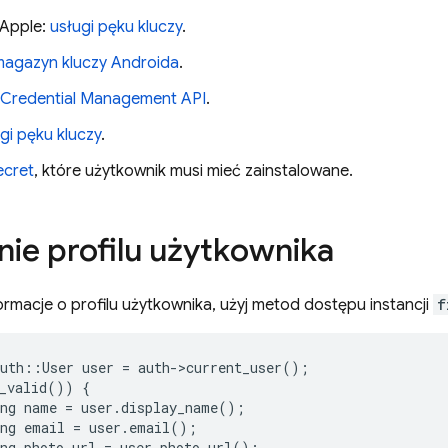
 Apple:
usługi pęku kluczy
.
magazyn kluczy Androida
.
Credential Management API
.
gi pęku kluczy
.
ecret
, które użytkownik musi mieć zainstalowane.
nie profilu użytkownika
rmacje o profilu użytkownika, użyj metod dostępu instancji
f
uth
::
User
user
=
auth
-
>
current_user
();
_valid
())
{
ng
name
=
user
.
display_name
();
ng
email
=
user
.
email
();
ng
photo_url
=
user
.
photo_url
();