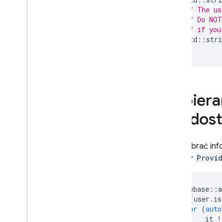
// The us
// Do NOT
// if you
std
::
stri
}
Pobiera
dla dos
Aby pobrać inf
metody
Provi
firebase
::
a
if
(
user
.
is
for
(
auto
it
!