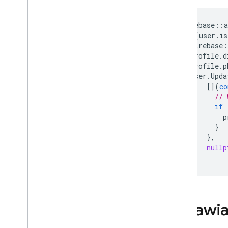
firebase
::
a
if
(
user
.
is
firebase
:
profile
.
d
profile
.
p
user
.
Upda
[](
co
// 
if
p
}
},
nullp
}
Ustawia