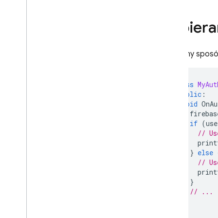
Yahoo
Numer telefonu
Pobiera
Użyj niestandardowego
systemu uwierzytelniania
Anonimowe uwierzytelnianie
Zalecany sposób
Połącz wielu dostawców
uwierzytelniania
Unity
class
MyAut
Administrator
public
:
void
OnAu
Konfigurowanie dostawców
firebas
tożsamości OAuth za pomocą
if
(
use
kodu
// Us
Konfigurowanie dostawców
print
uwierzytelniania za pomocą
}
else
wiersza poleceń Firebase
// Us
Dostosowywanie modułu obsługi
print
działań poczty e-mail
}
Rozszerzanie możliwości za
// ...
pomocą Cloud Functions
}
Rozszerz za pomocą funkcji
};