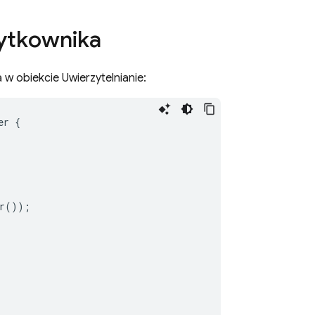
żytkownika
w obiekcie Uwierzytelnianie:
er
{
r
());