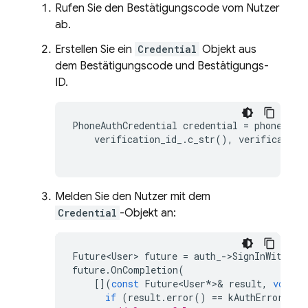
Rufen Sie den Bestätigungscode vom Nutzer
ab.
Erstellen Sie ein
Credential
Objekt aus
dem Bestätigungscode und Bestätigungs-
ID.
PhoneAuthCredential
credential
=
phone_aut
verification_id_
.
c_str
(),
verification
Melden Sie den Nutzer mit dem
Credential
-Objekt an:
Future<User>
future
=
auth_
->
SignInWithCre
future
.
OnCompletion
(
[](
const
Future<User
*>&
result
,
void
*
)
if
(
result
.
error
()
==
kAuthErrorNone