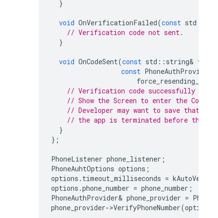
}
void
OnVerificationFailed
(
const
std
::
str
// Verification code not sent.
}
void
OnCodeSent
(
const
std
::
string
&
verif
const
PhoneAuthProvider
:
force_resending_toke
// Verification code successfully sent
// Show the Screen to enter the Code.
// Developer may want to save that ver
// the app is terminated before the us
}
};
PhoneListener
phone_listener
;
PhoneAuhtOptions
options
;
options
.
timeout_milliseconds
=
kAutoVerify
options
.
phone_number
=
phone_number
;
PhoneAuthProvider
&
phone_provider
=
PhoneA
phone_provider
->
VerifyPhoneNumber
(
options
,