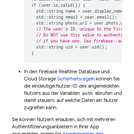
if
(
user
.
is_valid
())
{
std
::
string
name
=
user
.
display_name
();
std
::
string
email
=
user
.
email
();
std
::
string
photo_url
=
user
.
photo_url
()
// The user's ID, unique to the Firebase
// Do NOT use this value to authenticate
// if you have one. Use firebase::auth::
std
::
string
uid
=
user
.
uid
();
}
In den
Firebase Realtime Database
und
Cloud Storage
Sicherheitsregeln
können Sie
die eindeutige Nutzer-ID des angemeldeten
Nutzers aus der Variablen
auth
abrufen und
damit steuern, auf welche Daten ein Nutzer
zugreifen kann.
Sie können Nutzern erlauben, sich mit mehreren
Authentifizierungsanbietern in Ihrer App