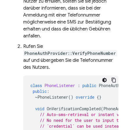
Nutzer zu erfüllen, sollten Sie sie jedoch
darüber informieren, dass sie bei der
Anmeldung mit einer Telefonnummer
möglicherweise eine SMS zur Bestätigung
erhalten und dass die üblichen Gebühren
anfallen.
Rufen Sie
PhoneAuthProvider::VerifyPhoneNumber
auf und übergeben Sie die Telefonnummer
des Nutzers.
class
PhoneListener
:
public
PhoneAuthProv
public
:
~
PhoneListener
()
override
{}
void
OnVerificationCompleted
(
PhoneAuthCr
// Auto-sms-retrieval or instant valid
// No need for the user to input the v
// `credential` can be used instead of