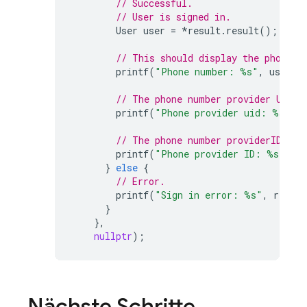
// Successful.
// User is signed in.
User
user
=
*
result
.
result
();
// This should display the phone n
printf
(
"Phone number: %s"
,
user
.
p
// The phone number provider UID i
printf
(
"Phone provider uid: %s"
,
u
// The phone number providerID is 
printf
(
"Phone provider ID: %s"
,
us
}
else
{
// Error.
printf
(
"Sign in error: %s"
,
result
}
},
nullptr
);
Nächste Schritte