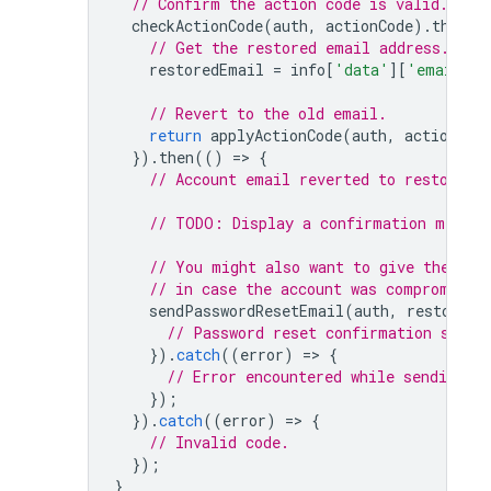
// Confirm the action code is valid.
checkActionCode
(
auth
,
actionCode
).
then
((
// Get the restored email address.
restoredEmail
=
info
[
'data'
][
'email'
];
// Revert to the old email.
return
applyActionCode
(
auth
,
actionCod
}).
then
(()
=
>
{
// Account email reverted to restoredE
// TODO: Display a confirmation messag
// You might also want to give the use
// in case the account was compromised
sendPasswordResetEmail
(
auth
,
restoredE
// Password reset confirmation sent.
}).
catch
((
error
)
=
>
{
// Error encountered while sending pa
});
}).
catch
((
error
)
=
>
{
// Invalid code.
});
}