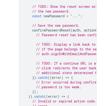
// TODO: Show the reset screen with th
// the new password.
const
newPassword
=
"..."
;
// Save the new password.
confirmPasswordReset
(
auth
,
actionCode
,
// Password reset has been confirmed
// TODO: Display a link back to the 
// if the page belongs to the same d
// auth.signInWithEmailAndPassword(a
// TODO: If a continue URL is availa
// click redirects the user back to t
// additional state determined from 
}).
catch
((
error
)
=
>
{
// Error occurred during confirmatio
// password is too weak.
});
}).
catch
((
error
)
=
>
{
// Invalid or expired action code. Ask 
// again.