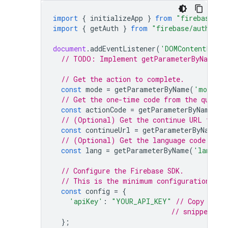
import
{
initializeApp
}
from
"firebase/ap
import
{
getAuth
}
from
"firebase/auth"
;
document
.
addEventListener
(
'DOMContentLoade
// TODO: Implement getParameterByName()
// Get the action to complete.
const
mode
=
getParameterByName
(
'mode'
)
// Get the one-time code from the query 
const
actionCode
=
getParameterByName
(
'o
// (Optional) Get the continue URL from 
const
continueUrl
=
getParameterByName
(
'
// (Optional) Get the language code if a
const
lang
=
getParameterByName
(
'lang'
)
// Configure the Firebase SDK.
// This is the minimum configuration req
const
config
=
{
'apiKey'
:
"YOUR_API_KEY"
// Copy this
// snippet fo
};