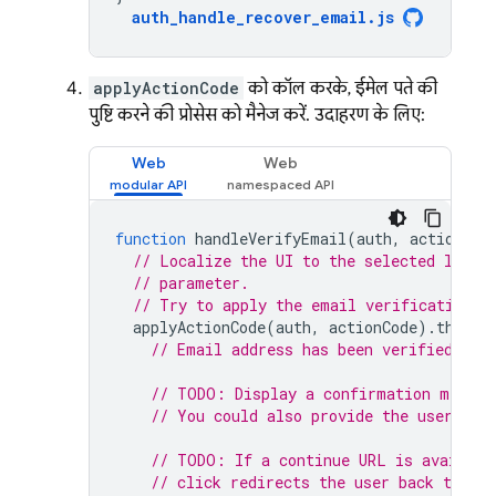
auth_handle_recover_email
.
js
applyActionCode
को कॉल करके, ईमेल पते की
पुष्टि करने की प्रोसेस को मैनेज करें. उदाहरण के लिए:
Web
Web
function
handleVerifyEmail
(
auth
,
actionCod
// Localize the UI to the selected langu
// parameter.
// Try to apply the email verification c
applyActionCode
(
auth
,
actionCode
).
then
((
// Email address has been verified.
// TODO: Display a confirmation messag
// You could also provide the user wit
// TODO: If a continue URL is availabl
// click redirects the user back to the