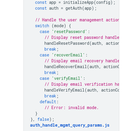
const
app
=
initializeApp
(
config
);
const
auth
=
getAuth
(
app
);
// Handle the user management action.
switch
(
mode
)
{
case
'resetPassword'
:
// Display reset password handler and
handleResetPassword
(
auth
,
actionCode
break
;
case
'recoverEmail'
:
// Display email recovery handler an
handleRecoverEmail
(
auth
,
actionCode
,
break
;
case
'verifyEmail'
:
// Display email verification handle
handleVerifyEmail
(
auth
,
actionCode
,
break
;
default
:
// Error: invalid mode.
}
},
false
);
auth_handle_mgmt_query_params
.
js