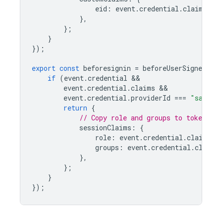
eid
:
event
.
credential
.
claims
.
em
},
};
}
});
export
const
beforesignin
=
beforeUserSignedIn
(
if
(
event
.
credential
event
.
credential
.
claims
event
.
credential
.
providerId
===
"saml.m
return
{
// Copy role and groups to token cl
sessionClaims
:
{
role
:
event
.
credential
.
claims
.
r
groups
:
event
.
credential
.
claims
},
};
}
});