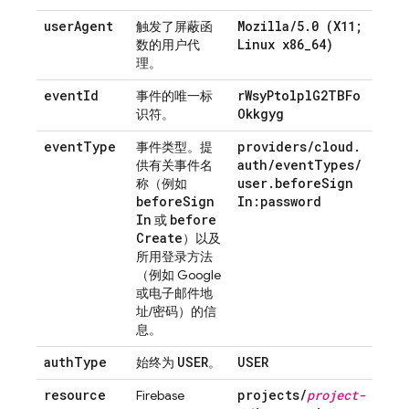
user
Agent
Mozilla
/
5
.
0 (X11;
触发了屏蔽函
Linux x86
_
64)
数的用户代
理。
event
Id
r
Wsy
Ptolpl
G2TBFo
事件的唯一标
Okkgyg
识符。
event
Type
providers
/
cloud
.
事件类型。提
auth
/
event
Types
/
供有关事件名
user
.
before
Sign
称（例如
before
Sign
In:password
In
before
或
Create
）以及
所用登录方法
（例如 Google
或电子邮件地
址/密码）的信
息。
auth
Type
USER
USER
始终为
。
resource
projects
/
project-
Firebase