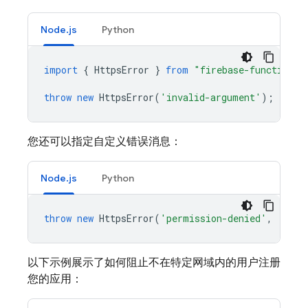
Node.js
Python
import
{
HttpsError
}
from
"firebase-functions/
throw
new
HttpsError
(
'invalid-argument'
);
您还可以指定自定义错误消息：
Node.js
Python
throw
new
HttpsError
(
'permission-denied'
,
'Unau
以下示例展示了如何阻止不在特定网域内的用户注册
您的应用：