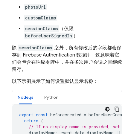
photoUrl
customClaims
sessionClaims
（仅限
beforeUserSignedIn
）
除
sessionClaims
之外，所有修改后的字段都会保
存到
Firebase Authentication
数据库，这意味着它
们会包含在响应令牌中，并在多次用户会话之间继续
留存。
以下示例展示了如何设置默认显示名称：
Node.js
Python
export
const
beforecreated
=
beforeUserCreated
(
return
{
// If no display name is provided, set it t
displayName
:
event
.
data
.
displayName
||
'Gue