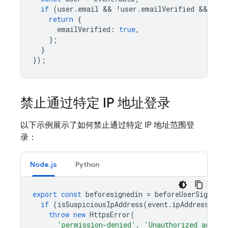
if
(
user
.
email
 && 
!
user
.
emailVerified
 && 
even
return
{
emailVerified
:
true
,
};
}
});
禁止通过特定 IP 地址登录
以下示例展示了如何禁止通过特定 IP 地址范围登
录：
Node.js
Python
export
const
beforesignedin
=
beforeUserSignedIn
if
(
isSuspiciousIpAddress
(
event
.
ipAddress
))
{
throw
new
HttpsError
(
'permission-denied'
,
'Unauthorized access