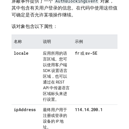
屏蔽事件提供了一个
AuthBlockingEvent
对象，
其中包含有关用户登录的信息。在代码中使用这些值
可确定是否允许某项操作继续。
该对象包含以下属性：
名称
说明
示例
locale
fr
sv-SE
应用所用的语
或
言区域。您可
以使用客户端
SDK 设置语言
区域，也可以
通过在 REST
API 中传递语言
区域标头来进
行设置。
ip
Address
114
.
14
.
200
.
1
最终用户用于
注册或登录的
设备的 IP 地
址。