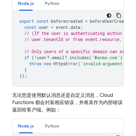
Node.js
Python
export
const
beforecreated
=
beforeUserCreated
(
const
user
=
event
.
data
;
// (If the user is authenticating within a te
// user.tenantId or from event.resource, e.g.
// Only users of a specific domain can sign u
if
(
!
user
?
.
email
?
.
includes
(
'@acme.com'
))
{
throw
new
HttpsError
(
'invalid-argument'
,
"U
}
});
无论您是使用默认消息还是自定义消息，
Cloud
Functions
都会封装相应错误，并将其作为内部错误
返回给客户端。例如：
Node.js
Python