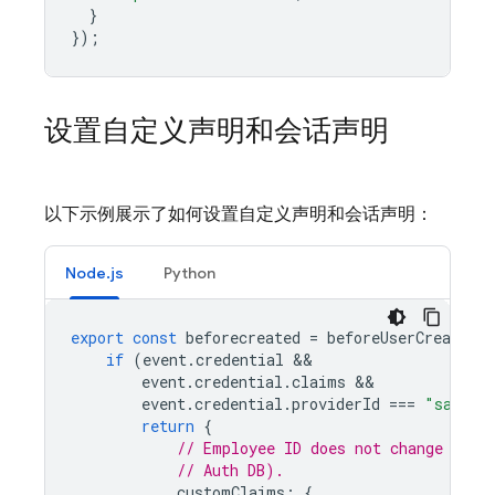
}
});
设置自定义声明和会话声明
以下示例展示了如何设置自定义声明和会话声明：
Node.js
Python
export
const
beforecreated
=
beforeUserCreated
(
if
(
event
.
credential
event
.
credential
.
claims
event
.
credential
.
providerId
===
"saml.m
return
{
// Employee ID does not change so s
// Auth DB).
customClaims
:
{