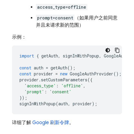
access_type=offline
prompt=consent
（如果用户之前同意
并且未请求新的范围）
示例：
import
{
getAuth
,
signInWithPopup
,
GoogleAuthPr
const
auth
=
getAuth
();
const
provider
=
new
GoogleAuthProvider
();
provider
.
setCustomParameters
({
'access_type'
:
'offline'
,
'prompt'
:
'consent'
});
signInWithPopup
(
auth
,
provider
);
详细了解
Google 刷新令牌
。