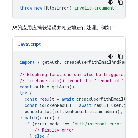
throw
new
HttpsError
(
'invalid-argument'
,
"Unaut
您的应用应捕获错误并相应地进行处理。例如：
JavaScript
import
{
getAuth
,
createUserWithEmailAndPasswor
// Blocking functions can also be triggered in 
// firebase.auth().tenantId = 'tenant-id-1';
const
auth
=
getAuth
();
try
{
const
result
=
await
createUserWithEmailAndPa
const
idTokenResult
=
await
result
.
user
.
getId
console
.
log
(
idTokenResult
.
claim
.
admin
);
}
catch
(
error
)
{
if
(
error
.
code
!==
'auth/internal-error'
 && 
e
// Display error.
}
else
{