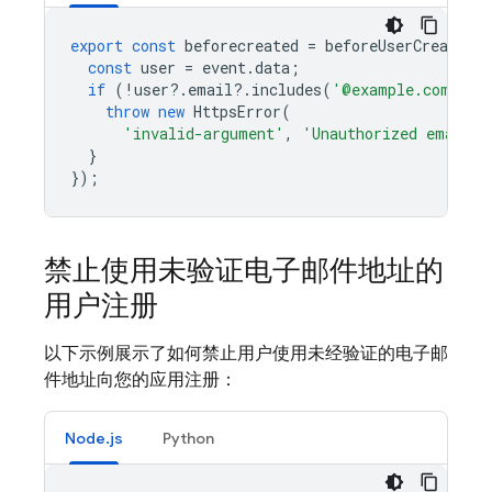
export
const
beforecreated
=
beforeUserCreated
(
const
user
=
event
.
data
;
if
(
!
user
?
.
email
?
.
includes
(
'@example.com'
))
throw
new
HttpsError
(
'invalid-argument'
,
'Unauthorized email'
)
}
});
禁止使用未验证电子邮件地址的
用户注册
以下示例展示了如何禁止用户使用未经验证的电子邮
件地址向您的应用注册：
Node.js
Python