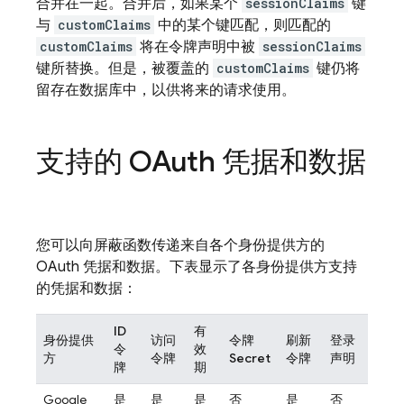
合并在一起。合并后，如果某个
sessionClaims
键
与
customClaims
中的某个键匹配，则匹配的
customClaims
将在令牌声明中被
sessionClaims
键所替换。但是，被覆盖的
customClaims
键仍将
留存在数据库中，以供将来的请求使用。
支持的 OAuth 凭据和数据
您可以向屏蔽函数传递来自各个身份提供方的
OAuth 凭据和数据。下表显示了各身份提供方支持
的凭据和数据：
ID
有
身份提供
访问
令牌
刷新
登录
令
效
方
令牌
Secret
令牌
声明
牌
期
Google
是
是
是
否
是
否