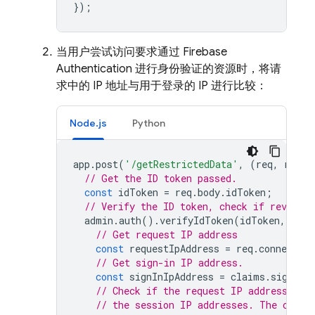
});
当用户尝试访问要求通过
Firebase
Authentication
进行身份验证的资源时，将请
求中的 IP 地址与用于登录的 IP 进行比较：
Node.js
Python
app
.
post
(
'/getRestrictedData'
,
(
req
,
res
)
// Get the ID token passed.
const
idToken
=
req
.
body
.
idToken
;
// Verify the ID token, check if revoked 
admin
.
auth
().
verifyIdToken
(
idToken
,
true
// Get request IP address
const
requestIpAddress
=
req
.
connection
// Get sign-in IP address.
const
signInIpAddress
=
claims
.
signInI
// Check if the request IP address ori
// the session IP addresses. The curre